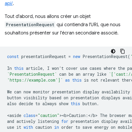
api/
.
Tout d'abord, nous allons créer un objet
PresentationRequest
qui contiendra l'URL que nous
souhaitons présenter sur l'écran secondaire associé.
const
presentationRequest
=
new
PresentationRequest
(
In
this
article
,
I
won
’
t
cover
use
cases
where
the
p
`PresentationRequest`
can
be
an
array
like
`['cast:/
'https://example.com']`
as
this
is
not
relevant
ther
We
can
now
monitor
presentation
display
availability
button
visibility
based
on
presentation
displays
avai
also
decide
to
always
show
this
button
.
<
aside
class
=
"caution"
><
b>Caution
:
<
/b> The browser m
and
actively
listening
for
presentation
display
avail
use
it
with
caution
in
order
to
save
energy
on
mobil