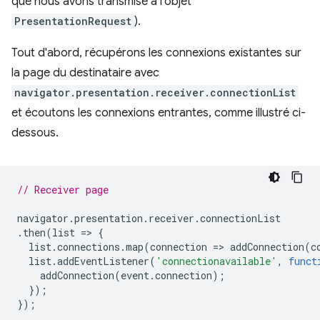
que nous avons transmise à l'objet
PresentationRequest
).
Tout d'abord, récupérons les connexions existantes sur
la page du destinataire avec
navigator.presentation.receiver.connectionList
et écoutons les connexions entrantes, comme illustré ci-
dessous.
// Receiver page
navigator
.
presentation
.
receiver
.
connectionList
.
then
(
list
=
>
{
list
.
connections
.
map
(
connection
=
>
addConnection
(
c
list
.
addEventListener
(
'connectionavailable'
,
funct
addConnection
(
event
.
connection
);
});
});