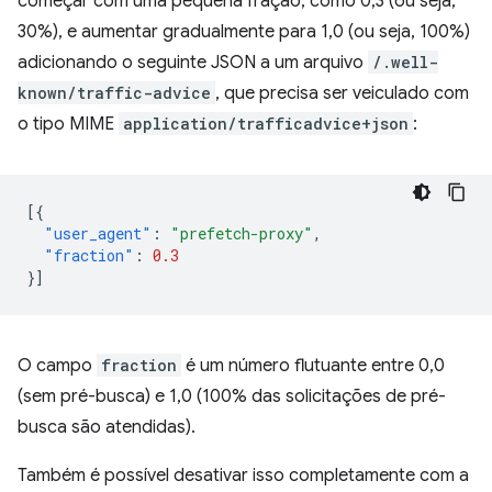
começar com uma pequena fração, como 0,3 (ou seja,
30%), e aumentar gradualmente para 1,0 (ou seja, 100%)
adicionando o seguinte JSON a um arquivo
/.well-
known/traffic-advice
, que precisa ser veiculado com
o tipo MIME
application/trafficadvice+json
:
[{
"user_agent"
:
"prefetch-proxy"
,
"fraction"
:
0.3
}]
O campo
fraction
é um número flutuante entre 0,0
(sem pré-busca) e 1,0 (100% das solicitações de pré-
busca são atendidas).
Também é possível desativar isso completamente com a