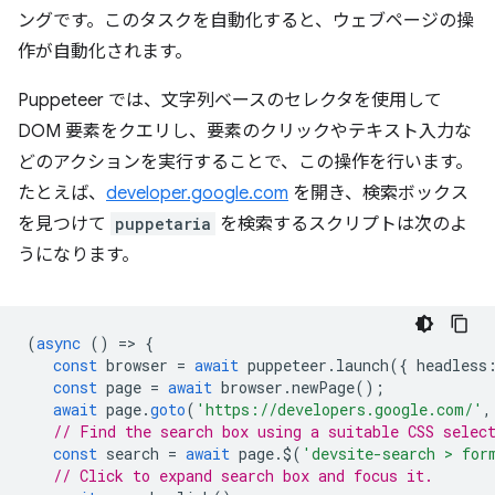
ングです。このタスクを自動化すると、ウェブページの操
作が自動化されます。
Puppeteer では、文字列ベースのセレクタを使用して
DOM 要素をクエリし、要素のクリックやテキスト入力な
どのアクションを実行することで、この操作を行います。
たとえば、
developer.google.com
を開き、検索ボックス
を見つけて
puppetaria
を検索するスクリプトは次のよ
うになります。
(
async
()
=
>
{
const
browser
=
await
puppeteer
.
launch
({
headless
const
page
=
await
browser
.
newPage
();
await
page
.
goto
(
'https://developers.google.com/'
,
// Find the search box using a suitable CSS selec
const
search
=
await
page
.
$
(
'devsite-search > for
// Click to expand search box and focus it.