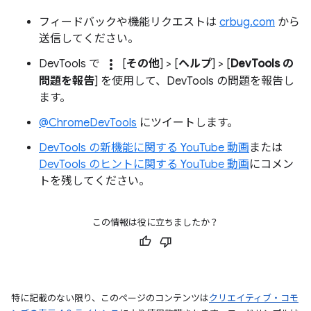
フィードバックや機能リクエストは
crbug.com
から
送信してください。
more_vert
DevTools で
[
その他
] > [
ヘルプ
] > [
DevTools の
問題を報告
] を使用して、DevTools の問題を報告し
ます。
@ChromeDevTools
にツイートします。
DevTools の新機能に関する YouTube 動画
または
DevTools のヒントに関する YouTube 動画
にコメン
トを残してください。
この情報は役に立ちましたか？
特に記載のない限り、このページのコンテンツは
クリエイティブ・コモ