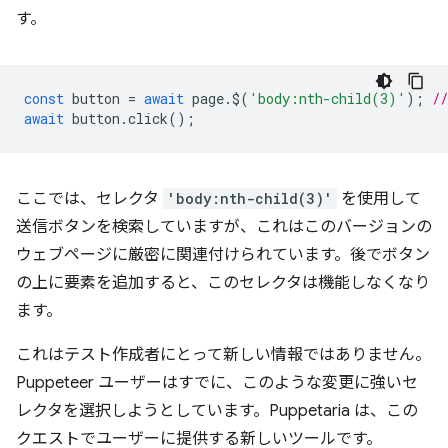
す。
const
button
=
await
page
.
$
(
'body:nth-child(3)'
);
/
await
button
.
click
();
ここでは、セレクタ
'body:nth-child(3)'
を使用して
送信ボタンを検索していますが、これはこのバージョンの
ウェブページに厳密に関連付けられています。後でボタン
の上に要素を追加すると、このセレクタは機能しなくなり
ます。
これはテスト作成者にとって新しい情報ではありません。
Puppeteer ユーザーはすでに、このような変更に強いセ
レクタを選択しようとしています。Puppetaria は、この
クエストでユーザーに提供する新しいツールです。