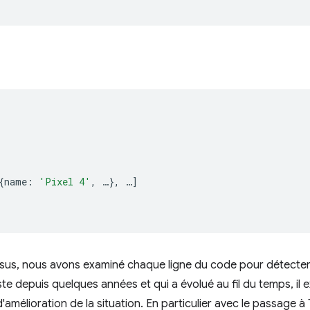
{
name
:
'Pixel 4'
,
…
},
…
]
ssus, nous avons examiné chaque ligne du code pour détecte
e depuis quelques années et qui a évolué au fil du temps, il e
'amélioration de la situation. En particulier avec le passage 