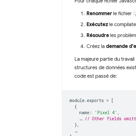
Pour chaque fichier JavaScr
Renommer
le fichier
Exécutez
le compilate
Résoudre
les problèm
Créez la
demande d'e
La majeure partie du travail 
structures de données exist
code est passé de:
module
.
exports
=
[
{
name
:
'Pixel 4'
,
…
// Other fields omit
},
…