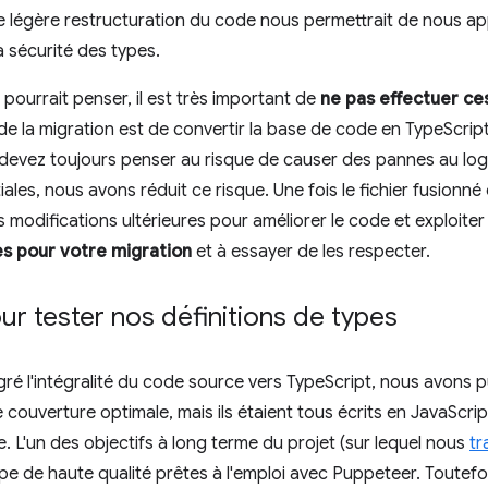
ne légère restructuration du code nous permettrait de nous a
a sécurité des types.
pourrait penser, il est très important de
ne pas effectuer c
f de la migration est de convertir la base de code en TypeScrip
devez toujours penser au risque de causer des pannes au logici
itiales, nous avons réduit ce risque. Une fois le fichier fusionn
modifications ultérieures pour améliorer le code et exploiter 
tes pour votre migration
et à essayer de les respecter.
our tester nos définitions de types
ré l'intégralité du code source vers TypeScript, nous avons 
 couverture optimale, mais ils étaient tous écrits en JavaScript.
e. L'un des objectifs à long terme du projet (sur lequel nous
tr
type de haute qualité prêtes à l'emploi avec Puppeteer. Toutef