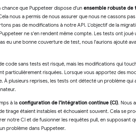
a chance que Puppeteer dispose d'un
ensemble robuste de t
 Cela nous a permis de nous assurer que nous ne cassons pas l
ons pas de modifications à notre API. L'objectif de la migrati
e Puppeteer ne s'en rendent même compte. Les tests ont joué u
pas eu une bonne couverture de test, nous l'aurions ajouté av
e code sans tests est risqué, mais les modifications qui touch
ont particulièrement risquées. Lorsque vous apportez des modi
. À plusieurs reprises, les tests ont détecté un problème qui
inateur.
mps à la
configuration de l'intégration continue (CI)
. Nous 
de tirage étaient instables et échouaient souvent. Cela se pro
orer notre CI et de fusionner les requêtes pull, en supposant 
u'un problème dans Puppeteer.