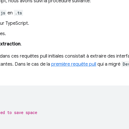
ipt, nous avons suivi la procédure suivante:
.js
en
.ts
ur TypeScript.
es.
xtraction
.
dans ces requêtes pull initiales consistait à extraire des inter
antes. Dans le cas de la
première requête pull
qui a migré
De
ted to save space