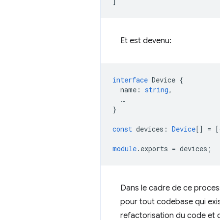
]
Et est devenu:
interface
Device
{
name
:
string
,
…
}
const
devices
:
Device
[]
=
[
module
.exports
=
devices
;
Dans le cadre de ce proce
pour tout codebase qui exist
refactorisation du code et d