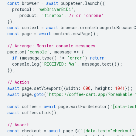
const
browser
=
await
puppeteer
.
launch
({
protocol
:
'webDriverBiDi'
,
product
:
'firefox'
,
// or 'chrome'
});
const
context
=
await
browser
.
createIncognitoBrowserC
const
page
=
await
context
.
newPage
();
// Arrange: Monitor console messages
page
.
on
(
'console'
,
message
=
>
{
if
(
message
.
type
()
!=
'error'
)
return
;
console
.
log
(
'RECEIVED: %s'
,
message
.
text
());
});
// Action
await
page
.
setViewport
({
width
:
600
,
height
:
1041
});
await
page
.
goto
(
'https://coffee-cart.app/?breakable=
const
coffee
=
await
page
.
waitForSelector
(
'[data-tes
await
coffee
.
click
();
// Assert 
const
checkout
=
await
page
.
$
(
'[data-test="checkout"