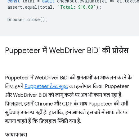
const
total
=
await
checkout
.
evaluate
(
el
=
>
el
.
textC
assert
.
equal
(
total
,
'Total: $10.00'
);
browser
.
close
();
Puppeteer में Web
Driver Bi
Di की प्रोग्रेस
Puppeteer में WebDriver BiDi की क्षमताओं का आकलन करने के
लिए, हमने
Puppeteer टेस्ट सुइट
का इस्तेमाल किया. Puppeteer
और WebDriver BiDi को लागू करने पर अब भी काम चल रहा है.
फ़िलहाल, इसमें Chrome और CDP के साथ Puppeteer की सभी
सुविधाएं उपलब्ध नहीं हैं. हालांकि, हम आपको इस बारे में साफ़ तौर पर
बताना चाहते हैं कि फ़िलहाल स्थिति क्या है.
फायरफाक्‍स