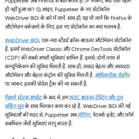
Puppeteer अब Firefox से बात करता है! 🎉 रुकिए, क्या ऐसा पहले
ही नहीं हुआ था? 🤔 आइए, Puppeteer के नए प्रोटोकॉल
WebDriver BiDi के बारे में जानें. साथ ही, यह भी जानें कि Firefox के
ऑटोमेशन वर्कफ़्लो के लिए, इस नए प्रोटोकॉल का क्या मतलब है.
WebDriver BiDi
, एक नया स्टैंडर्ड क्रॉस-ब्राउज़र ऑटोमेशन प्रोटोकॉल
है. इसमें WebDriver Classic और Chrome DevTools प्रोटोकॉल
(CDP) की सबसे अच्छी सुविधाएं शामिल हैं. इससे, दोनों तरफ़ से
कम्यूनिकेशन की सुविधा मिलती है. साथ ही, ज़्यादा बेहतर और असरदार
ऑटोमेशन और बेहतर कंट्रोल की सुविधा मिलती है.
आधिकारिक रोडमैप
पर जाकर, इसकी प्रोग्रेस ट्रैक की जा सकती है.
पिछले स्टेटस अपडेट
के बाद से, हम
W3C ब्राउज़र टेस्टिंग और टूल
वर्किंग ग्रुप
के साथ मिलकर काम कर रहे हैं. WebDriver BiDi की नई
सुविधाओं की मदद से, Puppeteer अब
लॉगिंग
, नेटवर्क इवेंट, और फ़ॉर्म
सबमिशन जैसी सुविधाएं लागू करता है.