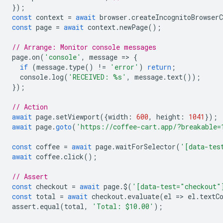
});
const
context
=
await
browser
.
createIncognitoBrowserC
const
page
=
await
context
.
newPage
();
// Arrange: Monitor console messages
page
.
on
(
'console'
,
message
=
>
{
if
(
message
.
type
()
!=
'error'
)
return
;
console
.
log
(
'RECEIVED: %s'
,
message
.
text
());
});
// Action
await
page
.
setViewport
({
width
:
600
,
height
:
1041
});
await
page
.
goto
(
'https://coffee-cart.app/?breakable=
const
coffee
=
await
page
.
waitForSelector
(
'[data-tes
await
coffee
.
click
();
// Assert 
const
checkout
=
await
page
.
$
(
'[data-test="checkout"
const
total
=
await
checkout
.
evaluate
(
el
=
>
el
.
textC
assert
.
equal
(
total
,
'Total: $10.00'
);