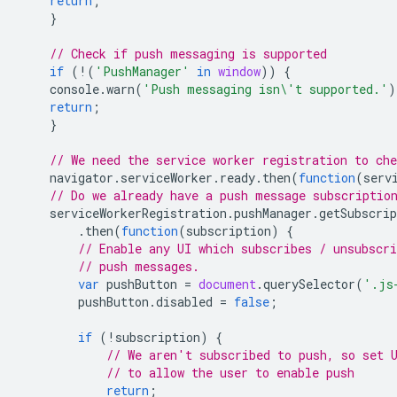
return
;
}
// Check if push messaging is supported
if
(
!
(
'PushManager'
in
window
))
{
console
.
warn
(
'Push messaging isn\'t supported.'
)
return
;
}
// We need the service worker registration to che
navigator
.
serviceWorker
.
ready
.
then
(
function
(
serv
// Do we already have a push message subscriptio
serviceWorkerRegistration
.
pushManager
.
getSubscrip
.
then
(
function
(
subscription
)
{
// Enable any UI which subscribes / unsubscr
// push messages.
var
pushButton
=
document
.
querySelector
(
'.js
pushButton
.
disabled
=
false
;
if
(
!
subscription
)
{
// We aren't subscribed to push, so set 
// to allow the user to enable push
return
;