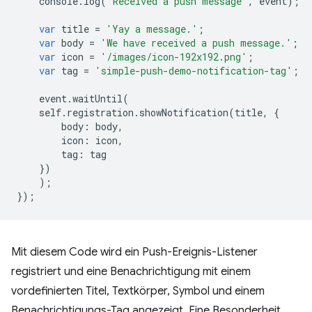
console
.
log
(
'Received a push message'
,
event
);
var
title
=
'Yay a message.'
;
var
body
=
'We have received a push message.'
;
var
icon
=
'/images/icon-192x192.png'
;
var
tag
=
'simple-push-demo-notification-tag'
;
event
.
waitUntil
(
self
.
registration
.
showNotification
(
title
,
{
body
:
body
,
icon
:
icon
,
tag
:
tag
})
);
});
Mit diesem Code wird ein Push-Ereignis-Listener
registriert und eine Benachrichtigung mit einem
vordefinierten Titel, Textkörper, Symbol und einem
Benachrichtigungs-Tag angezeigt. Eine Besonderheit