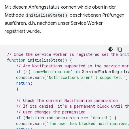
Mit diesem Anfangsstatus können wir die oben in der
Methode
initialiseState()
beschriebenen Prüfungen
ausführen, d.h. nachdem unser Service Worker
registriert wurde.
// Once the service worker is registered set the ini
function
initialiseState
()
{
// Are Notifications supported in the service wo
if
(
!
(
'showNotification'
in
ServiceWorkerRegistr
console
.
warn
(
'Notifications aren\'t supported.'
)
return
;
}
// Check the current Notification permission.
// If its denied, it's a permanent block until t
// user changes the permission
if
(
Notification
.
permission
===
'denied'
)
{
console
.
warn
(
'The user has blocked notifications