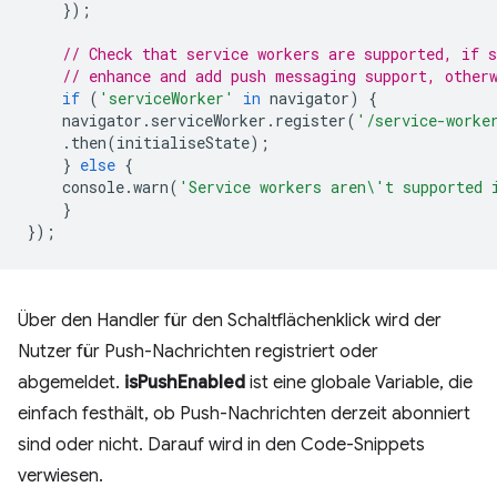
});
// Check that service workers are supported, if s
// enhance and add push messaging support, other
if
(
'serviceWorker'
in
navigator
)
{
navigator
.
serviceWorker
.
register
(
'/service-worke
.
then
(
initialiseState
);
}
else
{
console
.
warn
(
'Service workers aren\'t supported 
}
});
Über den Handler für den Schaltflächenklick wird der
Nutzer für Push-Nachrichten registriert oder
abgemeldet.
isPushEnabled
ist eine globale Variable, die
einfach festhält, ob Push-Nachrichten derzeit abonniert
sind oder nicht. Darauf wird in den Code-Snippets
verwiesen.