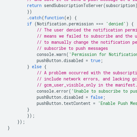
return
sendSubscriptionToServer
(
subscription
})
.
catch
(
function
(
e
)
{
if
(
Notification
.
permission
===
'denied'
)
{
// The user denied the notification perm
// means we failed to subscribe and the 
// to manually change the notification p
// subscribe to push messages
console
.
warn
(
'Permission for Notificatio
pushButton
.
disabled
=
true
;
}
else
{
// A problem occurred with the subscript
// include network errors, and lacking g
// gcm_user_visible_only in the manifest
console
.
error
(
'Unable to subscribe to pu
pushButton
.
disabled
=
false
;
pushButton
.
textContent
=
'Enable Push Me
}
});
});
}