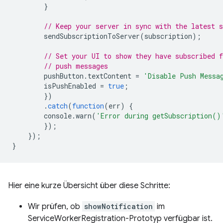
}
// Keep your server in sync with the latest s
sendSubscriptionToServer
(
subscription
);
// Set your UI to show they have subscribed f
// push messages
pushButton
.
textContent
=
'Disable Push Messa
isPushEnabled
=
true
;
})
.
catch
(
function
(
err
)
{
console
.
warn
(
'Error during getSubscription()
});
});
}
Hier eine kurze Übersicht über diese Schritte:
Wir prüfen, ob
showNotification
im
ServiceWorkerRegistration-Prototyp verfügbar ist.