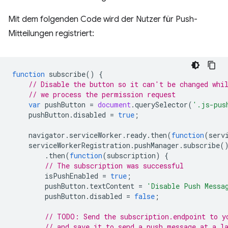
Mit dem folgenden Code wird der Nutzer für Push-
Mitteilungen registriert:
function
subscribe
()
{
// Disable the button so it can't be changed whi
// we process the permission request
var
pushButton
=
document
.
querySelector
(
'.js-pus
pushButton
.
disabled
=
true
;
navigator
.
serviceWorker
.
ready
.
then
(
function
(
serv
serviceWorkerRegistration
.
pushManager
.
subscribe
(
.
then
(
function
(
subscription
)
{
// The subscription was successful
isPushEnabled
=
true
;
pushButton
.
textContent
=
'Disable Push Messa
pushButton
.
disabled
=
false
;
// TODO: Send the subscription.endpoint to y
// and save it to send a push message at a l