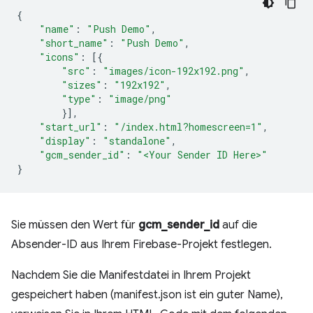
{
"name"
:
"Push Demo"
,
"short_name"
:
"Push Demo"
,
"icons"
:
[{
"src"
:
"images/icon-192x192.png"
,
"sizes"
:
"192x192"
,
"type"
:
"image/png"
}],
"start_url"
:
"/index.html?homescreen=1"
,
"display"
:
"standalone"
,
"gcm_sender_id"
:
"<Your Sender ID Here>"
}
Sie müssen den Wert für
gcm_sender_id
auf die
Absender-ID aus Ihrem Firebase-Projekt festlegen.
Nachdem Sie die Manifestdatei in Ihrem Projekt
gespeichert haben (manifest.json ist ein guter Name),