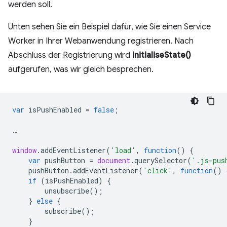
werden soll.
Unten sehen Sie ein Beispiel dafür, wie Sie einen Service
Worker in Ihrer Webanwendung registrieren. Nach
Abschluss der Registrierung wird
initialiseState()
aufgerufen, was wir gleich besprechen.
var
isPushEnabled
=
false
;
…
window
.
addEventListener
(
'load'
,
function
()
{
var
pushButton
=
document
.
querySelector
(
'.js-pus
pushButton
.
addEventListener
(
'click'
,
function
()
if
(
isPushEnabled
)
{
unsubscribe
();
}
else
{
subscribe
();
}