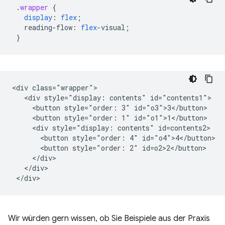
.
wrapper
{
display
:
flex
;
reading-flow
:
flex
-
visual
;
}
<div class="wrapper">

   <div style="display: contents" id="contents1">

     <button style="order: 3" id="o3">3</button>

     <button style="order: 1" id="o1">1</button>

     <div style="display: contents" id=contents2>

       <button style="order: 4" id="o4">4</button>

       <button style="order: 2" id=o2>2</button>

     </div>

   </div>

Wir würden gern wissen, ob Sie Beispiele aus der Praxis