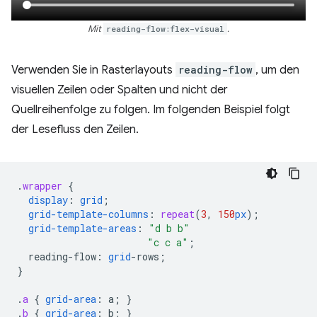
Mit
reading-flow:flex-visual
.
Verwenden Sie in Rasterlayouts
reading-flow
, um den
visuellen Zeilen oder Spalten und nicht der
Quellreihenfolge zu folgen. Im folgenden Beispiel folgt
der Lesefluss den Zeilen.
.
wrapper
{
display
:
grid
;
grid-template-columns
:
repeat
(
3
,
150
px
);
grid-template-areas
:
"d b b"
"c c a"
;
reading-flow
:
grid
-
rows
;
}
.
a
{
grid-area
:
a
;
}
.
b
{
grid-area
:
b
;
}