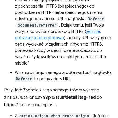
bezpieczny
: gdy żądanie jest wysyłane
z pochodzenia HTTPS (bezpiecznego) do
pochodzenia HTTP (niebezpiecznego), nie ma
odsyłającego adresu URL (nagłówka
Referer
i
document.referrer
). Dzięki temu, jeśli Twoja
witryna korzysta z protokołu HTTPS (
jeśli nie,
potraktuj to priorytetowo
), adresy URL witryny nie
będą wyciekać w żądaniach innych niż HTTPS,
ponieważ każdy w sieci może je zobaczyć, co
naraża użytkowników na ataki typu „man-in-the-
middle”.
W ramach tego samego źródła wartość nagłówka
Referer
to pełny adres URL.
Przykład: Żądanie z tego samego źródła wysłane
z https://site-one.example/
stuff/detail?tag=red
do
https://site-one.example/…:
Z
strict-origin-when-cross-origin
: Referer: