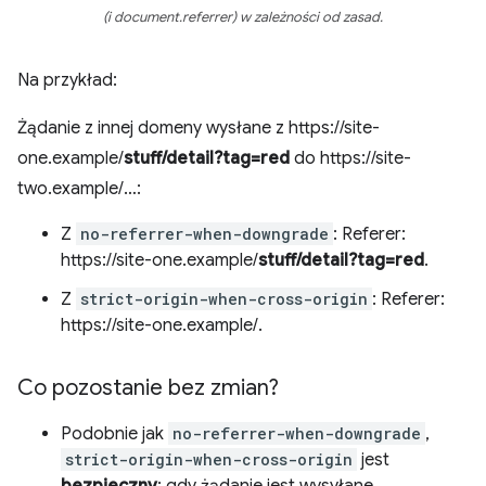
(i document.referrer) w zależności od zasad.
Na przykład:
Żądanie z innej domeny wysłane z https://site-
one.example/
stuff/detail?tag=red
do https://site-
two.example/…:
Z
no-referrer-when-downgrade
: Referer:
https://site-one.example/
stuff/detail?tag=red
.
Z
strict-origin-when-cross-origin
: Referer:
https://site-one.example/.
Co pozostanie bez zmian?
Podobnie jak
no-referrer-when-downgrade
,
strict-origin-when-cross-origin
jest