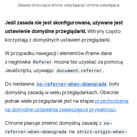
Zasada dotycząca strony odsyłającej i strona odsyłająca.
Jeśli zasada nie jest skonfigurowana, używane jest
ustawienie domyślne przeglądarki.
Witryny często
korzystają z domyślnych ustawień przeglądarki.
W przypadku nawigacji i elementów iframe dane
z nagłówka
Referer
można też uzyskać za pomocą
JavaScriptu, używając
document.referrer
.
Do niedawna
no-referrer-when-downgrade
było
domyślną zasadą w wielu przeglądarkach. Obecnie
jednak wiele przeglądarek jest na etapie
przechodzenia
na domyślne ustawienia zwiększające prywatność
.
Chrome planuje zmienić domyślną zasadę z
no-
referrer-when-downgrade
na
strict-origin-when-