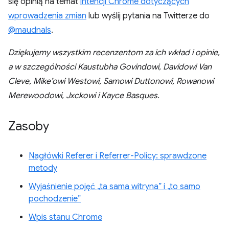
się opinią na temat
intencji Chrome dotyczących
wprowadzenia zmian
lub wyślij pytania na Twitterze do
@maudnals
.
Dziękujemy wszystkim recenzentom za ich wkład i opinie,
a w szczególności Kaustubha Govindowi, Davidowi Van
Cleve, Mike’owi Westowi, Samowi Duttonowi, Rowanowi
Merewoodowi, Jxckowi i Kayce Basques.
Zasoby
Nagłówki Referer i Referrer-Policy: sprawdzone
metody
Wyjaśnienie pojęć „ta sama witryna” i „to samo
pochodzenie”
Wpis stanu Chrome