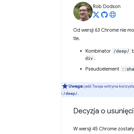
Rob Dodson
Od wersji 63 Chrome nie m
tle.
Kombinator
/deep/
b
div
.
Pseudoelement
::sh
Uwaga:
jeśli Twoja witryna korzys
i
.
/deep/
Decyzja o usunięc
W wersji 45 Chrome został