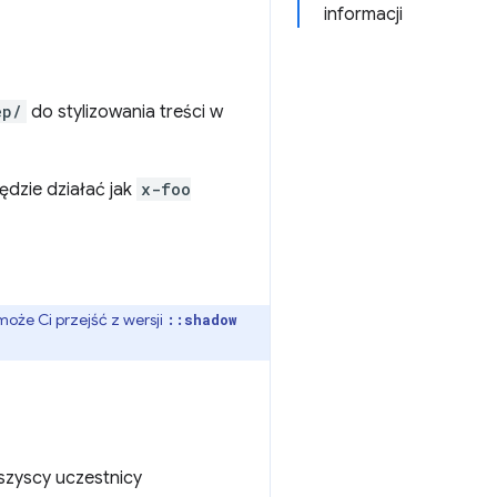
informacji
ep/
do stylizowania treści w
ędzie działać jak
x-foo
omoże Ci przejść z wersji
::shadow
wszyscy uczestnicy