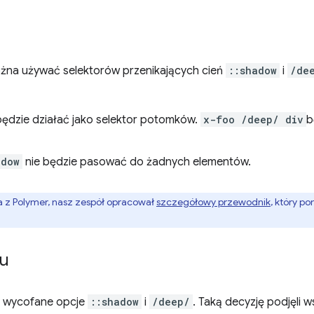
ożna używać selektorów przenikających cień
::shadow
i
/de
ędzie działać jako selektor potomków.
x-foo /deep/ div
b
adow
nie będzie pasować do żadnych elementów.
ta z Polymer, nasz zespół opracował
szczegółowy przewodnik
, który p
iu
y wycofane opcje
::shadow
i
/deep/
. Taką decyzję podjęli 