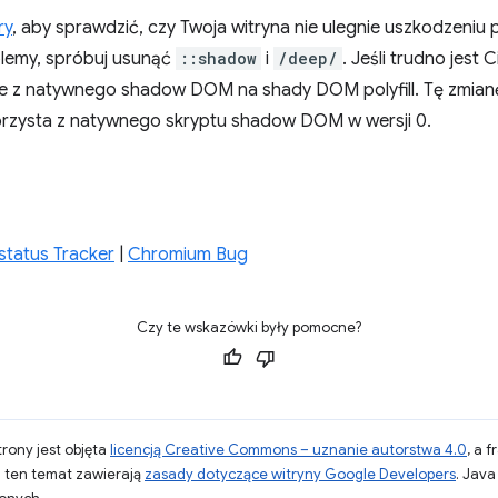
ry
, aby sprawdzić, czy Twoja witryna nie ulegnie uszkodzeni
blemy, spróbuj usunąć
::shadow
i
/deep/
. Jeśli trudno jest 
ie z natywnego shadow DOM na shady DOM polyfill. Tę zmian
orzysta z natywnego skryptu shadow DOM w wersji 0.
tatus Tracker
|
Chromium Bug
Czy te wskazówki były pomocne?
strony jest objęta
licencją Creative Commons – uznanie autorstwa 4.0
, a 
a ten temat zawierają
zasady dotyczące witryny Google Developers
. Jav