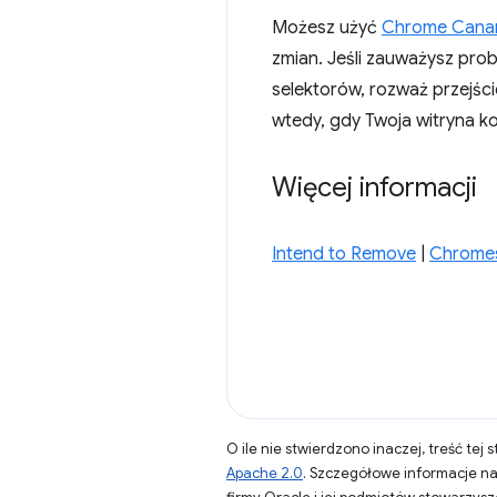
Możesz użyć
Chrome Cana
zmian. Jeśli zauważysz pro
selektorów, rozważ przejśc
wtedy, gdy Twoja witryna k
Więcej informacji
Intend to Remove
|
Chromes
O ile nie stwierdzono inaczej, treść tej 
Apache 2.0
. Szczegółowe informacje n