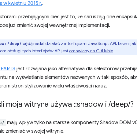
w kwietniu 2015 r.
.
rami przebijającymi cień jest to, że naruszają one enkapsula
że już zmienić swojej wewnętrznej implementacji.
i
będą nadal działać z interfejsami JavaScript API, takimi jak
ow
/deep/
iom obsługi tych interfejsów API jest
omawiany na GitHubie
.
 PARTS
jest rozwijana jako alternatywa dla selektorów przebija
tu na wyświetlanie elementów nazwanych w taki sposób, ab
rom stron stylizowanie wielu właściwości naraz.
śli moja witryna używa
::
shadow i
/
deep
/
?
p/
mają wpływ tylko na starsze komponenty Shadow DOM v0
ic zmieniać w swojej witrynie.