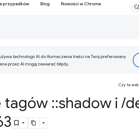
ia przypadków
Blog
Nowości w Chrome
żywa technologii AI do tłumaczenia treści na Twój preferowany
ne przez AI mogą zawierać błędy.
Czy te ws
e tagów
::
shadow i
/
d
63