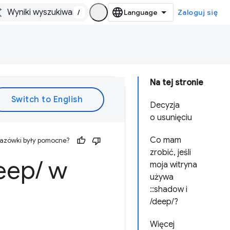
/
Zaloguj się
Na tej stronie
Decyzja
o usunięciu
Co mam
kazówki były pomocne?
zrobić, jeśli
eep
/
w
moja witryna
używa
::shadow i
/deep/?
Więcej