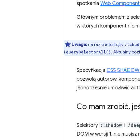
spotkania
Web Components 
Głównym problemem z selekto
w których komponent nie mo
Uwaga:
na razie interfejsy
::shad
i
. Aktualny poz
querySelectorAll()
Specyfikacja
CSS SHADOW
pozwolą autorowi komponen
jednocześnie umożliwić auto
Co mam zrobić
,
je
Selektory
::shadow
i
/dee
DOM w wersji 1, nie musisz n