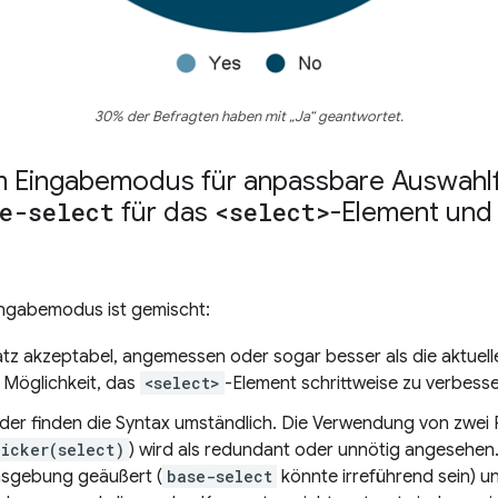
30% der Befragten haben mit „Ja“ geantwortet.
m Eingabemodus für anpassbare Auswahl
e-select
für das
<select>
-Element un
ngabemodus ist gemischt:
tz akzeptabel, angemessen oder sogar besser als die aktuelle 
“ Möglichkeit, das
<select>
-Element schrittweise zu verbesse
oder finden die Syntax umständlich. Die Verwendung von zwei 
picker(select)
) wird als redundant oder unnötig angesehe
nsgebung geäußert (
base-select
könnte irreführend sein) u