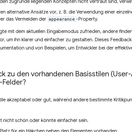
 den zugrunde liegenden Konzepten nicht vertraut sind, verwi
en alternative Ansätze vor, z. B. die Verwendung einer einzel
der das Vermeiden der
appearance
-Property.
agte mit dem aktuellen Eingabemodus zufrieden, andere finden
, um ihn klarer und einfacher zu gestalten. Dieses Feedback 
umentation und von Beispielen, um Entwickler bei der effekti
k zu den vorhandenen Basisstilen (User-
-Felder?
Stile akzeptabel oder gut, während andere bestimmte Kritikp
:
 nicht schön oder könnte einfacher sein.
 Platz für ein Häkchen neben den Elementen vorhanden.