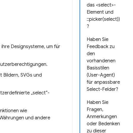
das <select>-
Element und
::picker(select))
?
Haben Sie
 ihre Designsysteme, um für
Feedback zu
den
vorhandenen
 Nutzerberechtigungen.
Basisstilen
t Bildern, SVGs und
(User-Agent)
für anpassbare
Select-Felder?
tzerdefinierte „select“-
Haben Sie
Fragen,
nktionen wie
Anmerkungen
, Währungen und andere
oder Bedenken
zu dieser