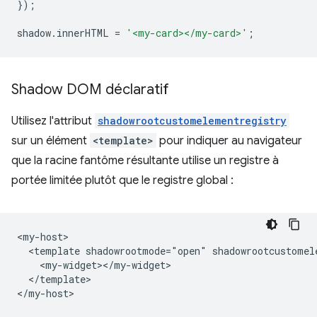
});
shadow
.
innerHTML
=
'<my-card></my-card>'
;
Shadow DOM déclaratif
Utilisez l'attribut
shadowrootcustomelementregistry
sur un élément
<template>
pour indiquer au navigateur
que la racine fantôme résultante utilise un registre à
portée limitée plutôt que le registre global :
<my-host>

  <template shadowrootmode="open" shadowrootcustomele
    <my-widget></my-widget>

  </template>
