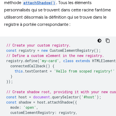
méthode
attachShadow()
. Tous les éléments
personnalisés qui se trouvent dans cette racine fantôme
utiliseront désormais la définition qui se trouve dans le
registre à portée correspondante :
// Create your custom registry.
const
registry
=
new
CustomElementRegistry
();
// Define a custom element in the new registry.
registry
.
define
(
'my-card'
,
class
extends
HTMLElement
connectedCallback
()
{
this
.
textContent
=
'Hello from scoped registry!'
}
});
// Create shadow root, providing it with your new cu
const
host
=
document
.
querySelector
(
'#host'
);
const
shadow
=
host
.
attachShadow
({
mode
:
'open'
,
customElementRegistry
:
registry
,