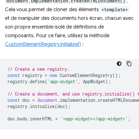
document.implementation.createHTMLDocument()
.
Cela vous permet de cloner des éléments
<template>
et de manipuler des documents hors écran, chacun avec
son propre ensemble isolé de définitions de
composants. Pour ce faire, utilisez la méthode
CustomElementRegistry.initialize()
:
// Create a new registry.
const
registry
=
new
CustomElementRegistry
();
registry
.
define
(
'app-widget'
,
AppWidget
);
// Create a document, and use registry.initialize() 
const
doc
=
document
.
implementation
.
createHTMLDocume
registry
.
initialize
(
doc
);
doc
.
body
.
innerHTML
=
'<app-widget></app-widget>'
;