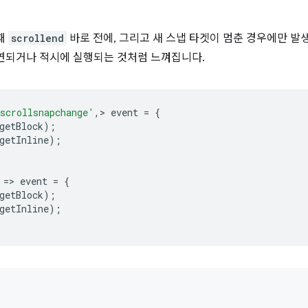
때
scrollend
바로 전에, 그리고 새 스냅 타겟이 멈춘 경우에만 발
연되거나 적시에 실행되는 것처럼 느껴집니다.
scrollsnapchange'
,
>
event
=
{
getBlock
);
getInline
);
=
>
event
=
{
getBlock
);
getInl
ine
);