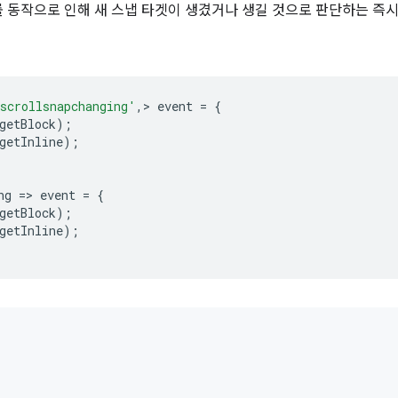
 동작으로 인해 새 스냅 타겟이 생겼거나 생길 것으로 판단하는 즉시
scrollsnapchanging'
,
>
event
=
{
getBlock
);
getInline
);
ng
=
>
event
=
{
getBlock
);
getInl
ine
);