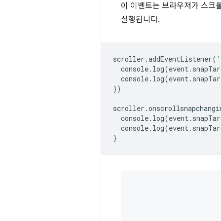
이 이벤트는 브라우저가 스크롤
실행됩니다.
scroller
.
addEventListener
(
'
console
.
log
(
event
.
snapTar
console
.
log
(
event
.
snapTar
})
scroller
.
onscrollsnapchangi
console
.
log
(
event
.
snapTar
console
.
log
(
event
.
snapTar
}