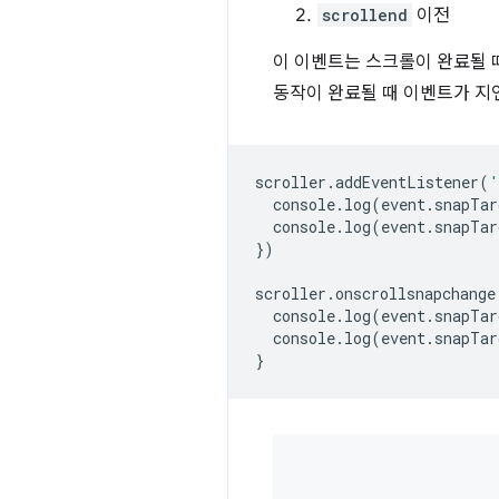
scrollend
이전
이 이벤트는 스크롤이 완료될 
동작이 완료될 때 이벤트가 지
scroller
.
addEventListener
(
'
console
.
log
(
event
.
snapTar
console
.
log
(
event
.
snapTar
})
scroller
.
onscrollsnapchange
console
.
log
(
event
.
snapTar
console
.
log
(
event
.
snapTar
}