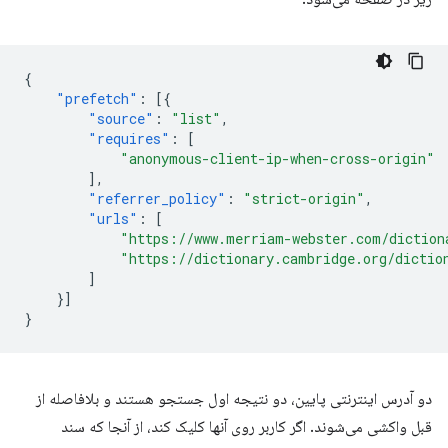
{
"prefetch"
:
[{
"source"
:
"list"
,
"requires"
:
[
"anonymous-client-ip-when-cross-origin"
],
"referrer_policy"
:
"strict-origin"
,
"urls"
:
[
"https://www.merriam-webster.com/diction
"https://dictionary.cambridge.org/dictio
]
}]
}
دو آدرس اینترنتی پایین، دو نتیجه اول جستجو هستند و بلافاصله از
قبل واکشی می‌شوند. اگر کاربر روی آنها کلیک کند، از آنجا که سند