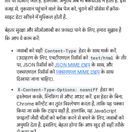
तौर पर दिखाए जाते हैं. हालांकि, अनुरोध अब भी बैकग्राउंड में होता है. इस
वजह से, नुकसान पहुंचाने वाले वेब पेज को, चुराने की प्रोसेस में क्रॉस-
साइट डेटा खींचने में मुश्किल होती है.
बेहतर सुरक्षा और सीओआरबी का फ़ायदा पाने के लिए, हमारा सुझाव है
कि आप ये काम करें:
जवाबों को सही
Content-Type
हेडर के साथ मार्क करें.
(उदाहरण के लिए, एचटीएमएल रिसॉर्स को
text/html
के तौर
पर, JSON रिसॉर्स को
JSON MIME टाइप
के साथ, और
एक्सएमएल रिसॉर्स को
एक्सएमएल MIME टाइप
के साथ
दिखाया जाना चाहिए).
X-Content-Type-Options: nosniff
हेडर का
इस्तेमाल करके, स्निफ़िंग से ऑप्ट आउट करें. इस हेडर के बिना,
Chrome कॉन्टेंट का तुरंत विश्लेषण करता है, ताकि यह पक्का
किया जा सके कि टाइप सही है. हालांकि, यह JavaScript
फ़ाइलों जैसी चीज़ों को ब्लॉक करने से बचने के लिए, जवाबों को
अनुमति देता है. इसलिए, बेहतर होगा कि आप खुद ही सही तरीके