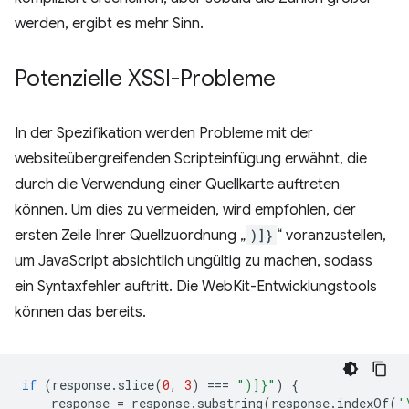
werden, ergibt es mehr Sinn.
Potenzielle XSSI-Probleme
In der Spezifikation werden Probleme mit der
websiteübergreifenden Scripteinfügung erwähnt, die
durch die Verwendung einer Quellkarte auftreten
können. Um dies zu vermeiden, wird empfohlen, der
ersten Zeile Ihrer Quellzuordnung „
)]}
“ voranzustellen,
um JavaScript absichtlich ungültig zu machen, sodass
ein Syntaxfehler auftritt. Die WebKit-Entwicklungstools
können das bereits.
if
(
response
.
slice
(
0
,
3
)
===
")]}"
)
{
response
=
response
.
substring
(
response
.
indexOf
(
'