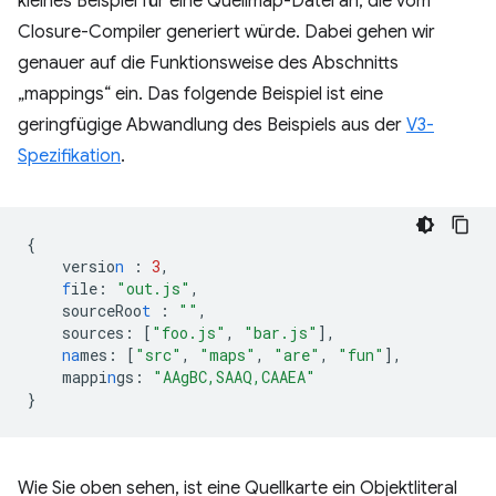
kleines Beispiel für eine Quellmap-Datei an, die vom
Closure-Compiler generiert würde. Dabei gehen wir
genauer auf die Funktionsweise des Abschnitts
„mappings“ ein. Das folgende Beispiel ist eine
geringfügige Abwandlung des Beispiels aus der
V3-
Spezifikation
.
{
versio
n
:
3
,
f
ile
:
"out.js"
,
sourceRoo
t
:
""
,
sources
:
[
"foo.js"
,
"bar.js"
],
na
mes
:
[
"src"
,
"maps"
,
"are"
,
"fun"
],
mappi
n
gs
:
"AAgBC,SAAQ,CAAEA"
}
Wie Sie oben sehen, ist eine Quellkarte ein Objektliteral