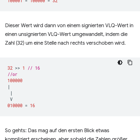
100001
=
100000
=
32
Dieser Wert wird dann von einem signierten VLQ-Wert in
einen unsignierten VLQ-Wert umgewandelt, indem die
Zahl (32) um eine Stelle nach rechts verschoben wird.
32
 >> 
1
// 16
//or
100000
|
|
V
010000
=
16
So gehts: Das mag auf den ersten Blick etwas
kompliziert erscheinen, aber sobald die Zahlen größer