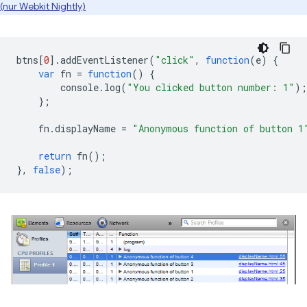
(nur Webkit Nightly)
btns
[
0
].
addEventListener
(
"click"
,
function
(
e
)
{
var
fn
=
function
()
{
console
.
log
(
"You clicked button number: 1"
);
};
fn
.
displayName
=
"Anonymous function of button 1
return
fn
();
},
false
);