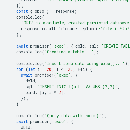
});
const
{
dbId
}
=
response
;
console
.
log
(
'OPFS is available, created persisted database
response
.
result
.
filename
.
replace
(
/^file:(.*?)\
);
await
promiser
(
'exec'
,
{
dbId
,
sql
:
'CREATE TAB
console
.
log
(
'Creating a table...'
);
console
.
log
(
'Insert some data using exec()...'
);
for
(
let
i
=
20
;
i
<
=
25
;
++
i
)
{
await
promiser
(
'exec'
,
{
dbId
,
sql
:
'INSERT INTO t(a,b) VALUES (?,?)'
,
bind
:
[
i
,
i
*
2
],
});
}
console
.
log
(
'Query data with exec()'
);
await
promiser
(
'exec'
,
{
dbId
,