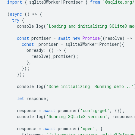
import
{
sqlite3Worker1Promiser
}
from
'@sqlite.org/
(
async
()
=
>
{
try
{
console
.
log
(
'Loading and initializing SQLite3 mo
const
promiser
=
await
new
Promise
((
resolve
)
=
>
const
_promiser
=
sqlite3Worker1Promiser
({
onready
:
()
=
>
{
resolve
(
_promiser
);
},
});
});
console
.
log
(
'Done initializing. Running demo...'
let
response
;
response
=
await
promiser
(
'config-get'
,
{});
console
.
log
(
'Running SQLite3 version'
,
response
.
response
=
await
promiser
(
'open'
,
{
filename
:
'file:worker-promiser.sqlite3?vfs=op