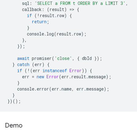
sql
:
'SELECT a FROM t ORDER BY a LIMIT 3'
,
callback
:
(
result
)
=
>
{
if
(
!
result
.
row
)
{
return
;
}
console
.
log
(
result
.
row
);
},
});
await
promiser
(
'close'
,
{
dbId
});
}
catch
(
err
)
{
if
(
!
(
err
instanceof
Error
))
{
err
=
new
Error
(
err
.
result
.
message
);
}
console
.
error
(
err
.
name
,
err
.
message
);
}
})();
Demo