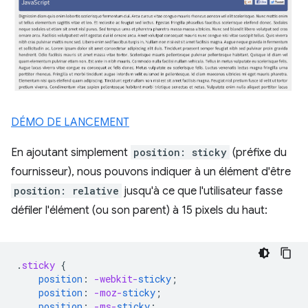
DÉMO DE LANCEMENT
En ajoutant simplement
position: sticky
(préfixe du
fournisseur), nous pouvons indiquer à un élément d'être
position: relative
jusqu'à ce que l'utilisateur fasse
défiler l'élément (ou son parent) à 15 pixels du haut:
.
sticky
{
position
:
-webkit-
sticky
;
position
:
-moz-
sticky
;
position
:
-ms-
sticky
;