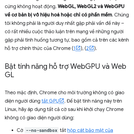
cứng không hoạt động.
WebGL, WebGL2 và WebGPU
về cơ bản bị vô hiệu hoá hoặc chỉ có phần mềm
. Chúng
tôi không phải là người duy nhất gặp phải vấn đề này –
có rất nhiều cuộc thảo luận trên mạng về những người
gặp phải tình huống tương tự, bao gồm cả trên các kênh
hỗ trợ chính thức của Chrome (
1
), (
2
).
Bật tính năng hỗ trợ Web
GPU và Web
GL
Theo mặc định, Chrome cho môi trường không có giao
diện người dùng
tắt GPU
. Để bật tính năng này trên
Linux, hãy áp dụng tất cả cờ sau khi khởi chạy Chrome
không có giao diện người dùng:
Cờ
--no-sandbox
tắt
hộp cát bảo mật của