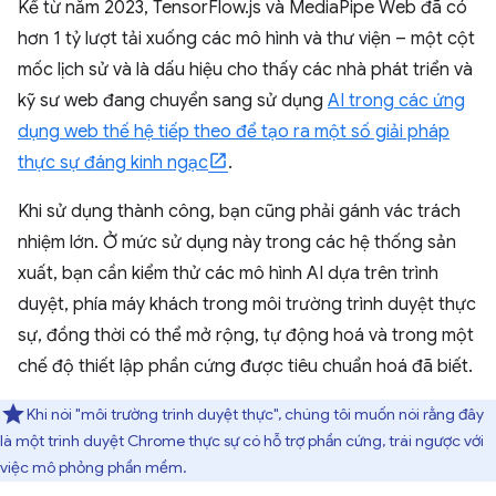
Kể từ năm 2023, TensorFlow.js và MediaPipe Web đã có
hơn 1 tỷ lượt tải xuống các mô hình và thư viện – một cột
mốc lịch sử và là dấu hiệu cho thấy các nhà phát triển và
kỹ sư web đang chuyển sang sử dụng
AI trong các ứng
dụng web thế hệ tiếp theo để tạo ra một số giải pháp
thực sự đáng kinh ngạc
.
Khi sử dụng thành công, bạn cũng phải gánh vác trách
nhiệm lớn. Ở mức sử dụng này trong các hệ thống sản
xuất, bạn cần kiểm thử các mô hình AI dựa trên trình
duyệt, phía máy khách trong môi trường trình duyệt thực
sự, đồng thời có thể mở rộng, tự động hoá và trong một
chế độ thiết lập phần cứng được tiêu chuẩn hoá đã biết.
Khi nói "môi trường trình duyệt thực", chúng tôi muốn nói rằng đây
là một trình duyệt Chrome thực sự có hỗ trợ phần cứng, trái ngược với
việc mô phỏng phần mềm.