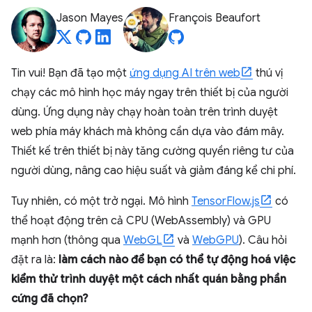
Jason Mayes
François Beaufort
Tin vui! Bạn đã tạo một
ứng dụng AI trên web
thú vị
chạy các mô hình học máy ngay trên thiết bị của người
dùng. Ứng dụng này chạy hoàn toàn trên trình duyệt
web phía máy khách mà không cần dựa vào đám mây.
Thiết kế trên thiết bị này tăng cường quyền riêng tư của
người dùng, nâng cao hiệu suất và giảm đáng kể chi phí.
Tuy nhiên, có một trở ngại. Mô hình
TensorFlow.js
có
thể hoạt động trên cả CPU (WebAssembly) và GPU
mạnh hơn (thông qua
WebGL
và
WebGPU
). Câu hỏi
đặt ra là:
làm cách nào để bạn có thể tự động hoá việc
kiểm thử trình duyệt một cách nhất quán bằng phần
cứng đã chọn?