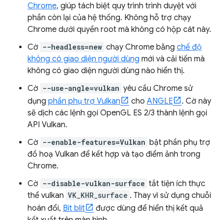
Chrome
, giúp tách biệt quy trình trình duyệt với
phần còn lại của hệ thống. Không hỗ trợ chạy
Chrome dưới quyền root mà không có hộp cát này.
Cờ
--headless=new
chạy Chrome bằng
chế độ
không có giao diện người dùng
mới và cải tiến mà
không có giao diện người dùng nào hiển thị.
Cờ
--use-angle=vulkan
yêu cầu Chrome sử
dụng
phần phụ trợ Vulkan
cho
ANGLE
. Cờ này
sẽ dịch các lệnh gọi OpenGL ES 2/3 thành lệnh gọi
API Vulkan.
Cờ
--enable-features=Vulkan
bật phần phụ trợ
đồ hoạ Vulkan để kết hợp và tạo điểm ảnh trong
Chrome.
Cờ
--disable-vulkan-surface
tắt tiện ích thực
thể vulkan
VK_KHR_surface
. Thay vì sử dụng chuỗi
hoán đổi,
Bit blit
được dùng để hiển thị kết quả