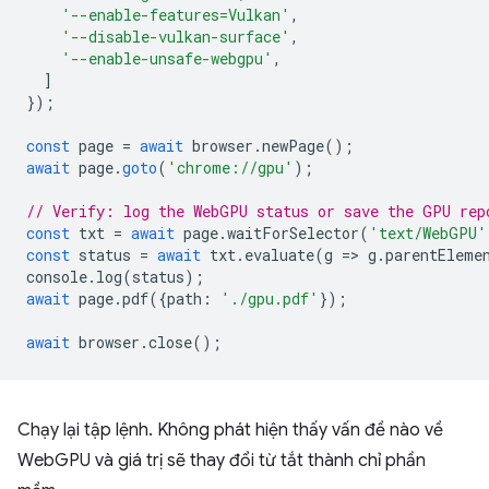
'--enable-features=Vulkan'
,
'--disable-vulkan-surface'
,
'--enable-unsafe-webgpu'
,
]
});
const
page
=
await
browser
.
newPage
();
await
page
.
goto
(
'chrome://gpu'
);
// Verify: log the WebGPU status or save the GPU rep
const
txt
=
await
page
.
waitForSelector
(
'text/WebGPU'
const
status
=
await
txt
.
evaluate
(
g
=
>
g
.
parentEleme
console
.
log
(
status
);
await
page
.
pdf
({
path
:
'./gpu.pdf'
});
await
browser
.
close
();
Chạy lại tập lệnh. Không phát hiện thấy vấn đề nào về
WebGPU và giá trị sẽ thay đổi từ tắt thành chỉ phần