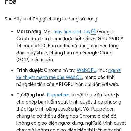
hoá
Sau đây là những gì chúng ta đang sử dụng:
Môi trường
: Một
máy tính xách tay
Google
Colab dựa trên Linux được kết nối với GPU NVIDIA
T4 hoặc V100. Bạn có thể sử dụng các nền tảng
đám mây khác, chẳng hạn như Google Cloud
(GCP), nếu muốn.
Trình duyệt
: Chrome hỗ trợ
WebGPU
, một
người
kế nhiệm mạnh mẽ của WebGL
, mang các tính
năng tiên tiến của API GPU hiện đại đến với web.
Tự động hoá
:
Puppeteer
là một thư viện Node.js
cho phép bạn kiểm soát trình duyệt theo phương
thức lập trình bằng JavaScript. Với Puppeteer,
chúng ta có thể tự động hoá Chrome ở chế độ
không có giao diện người dùng, nghĩa là trình duyệt
chạy mà không có giao diện hiển thị trên máy chủ.