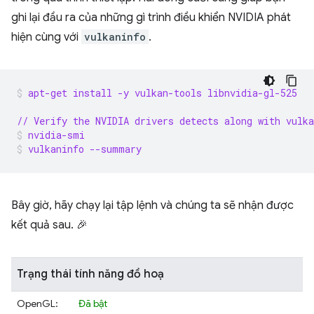
ghi lại đầu ra của những gì trình điều khiển NVIDIA phát
hiện cùng với
vulkaninfo
.
apt-get install -y vulkan-tools libnvidia-gl-525
// Verify the NVIDIA drivers detects along with vulka
nvidia-smi
vulkaninfo --summary
Bây giờ, hãy chạy lại tập lệnh và chúng ta sẽ nhận được
kết quả sau. 🎉
Trạng thái tính năng đồ hoạ
OpenGL:
Đã bật