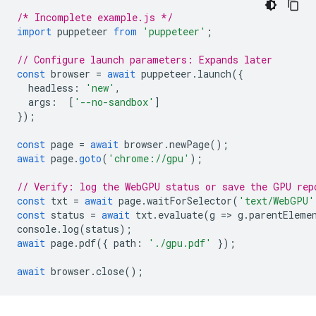
/* Incomplete example.js */
import
puppeteer
from
'puppeteer'
;
// Configure launch parameters: Expands later
const
browser
=
await
puppeteer
.
launch
({
headless
:
'new'
,
args
:
[
'--no-sandbox'
]
});
const
page
=
await
browser
.
newPage
();
await
page
.
goto
(
'chrome://gpu'
);
// Verify: log the WebGPU status or save the GPU rep
const
txt
=
await
page
.
waitForSelector
(
'text/WebGPU'
const
status
=
await
txt
.
evaluate
(
g
=
>
g
.
parentEleme
console
.
log
(
status
);
await
page
.
pdf
({
path
:
'./gpu.pdf'
});
await
browser
.
close
();