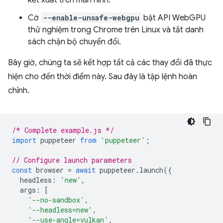
kết xuất trên màn hình.
Cờ
--enable-unsafe-webgpu
bật API WebGPU
thử nghiệm trong Chrome trên Linux và tắt danh
sách chặn bộ chuyển đổi.
Bây giờ, chúng ta sẽ kết hợp tất cả các thay đổi đã thực
hiện cho đến thời điểm này. Sau đây là tập lệnh hoàn
chỉnh.
/* Complete example.js */
import
puppeteer
from
'puppeteer'
;
// Configure launch parameters
const
browser
=
await
puppeteer
.
launch
({
headless
:
'new'
,
args
:
[
'--no-sandbox'
,
'--headless=new'
,
'--use-angle=vulkan'
,