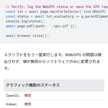
// Verify: log the WebGPU status or save the GPU rep
const
txt
=
await
page
.
waitForSelector
(
'text/WebGPU'
const
status
=
await
txt
.
evaluate
(
g
=
>
g
.
parentEleme
console
.
log
(
status
);
await
page
.
pdf
({
path
:
'./gpu.pdf'
});
await
browser
.
close
();
スクリプトをもう一度実行します。WebGPU の問題は検
出されず、値が無効からソフトウェアのみに変更されま
す。
グラフィック機能のステータス
OpenGL:
無効
Vulkan:
無効