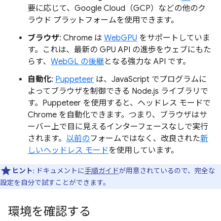
要に応じて、Google Cloud（GCP）などの他のク
ラウド プラットフォームを使用できます。
ブラウザ
: Chrome は
WebGPU
をサポートしていま
す。これは、最新の GPU API の進歩をウェブにもた
らす、
WebGL の後継
となる強力な API です。
自動化
:
Puppeteer
は、JavaScript でプログラムに
よってブラウザを制御できる Node.js ライブラリで
す。Puppeteer を使用すると、ヘッドレス モードで
Chrome を自動化できます。つまり、ブラウザはサ
ーバー上で目に見えるインターフェースなしで実行
されます。
以前の
フォームではなく、改良された
新
しいヘッドレス モード
を使用しています。
ヒント
: ドキュメントに
手順ガイド
が用意されているので、完全な
設定を自分で試すことができます。
環境を確認する