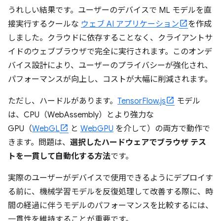
うれしい結果です。ユーザーのデバイスで ML モデルを直
接実行するクールな
ウェブ AI アプリケーション
を作成
しました。クラウドに依存することなく、クライアントサ
イドのウェブブラウザで完全に実行されます。このオンデ
バイス設計により、ユーザーのプライバシーが強化され、
パフォーマンスが向上し、コストが大幅に削減されます。
ただし、ハードルがあります。
TensorFlow.js
モデル
は、CPU（WebAssembly）とより強力な
GPU（
WebGL
と
WebGPU
を介して）の両方で動作で
きます。問題は、
選択したハードウェアでブラウザ テス
トを一貫して自動化する方法
です。
実際のユーザーがデバイスで使用できるようにデプロイす
る前に、機械学習モデルを反復処理して改善する際に、時
間の経過に伴うモデルのパフォーマンスを比較するには、
一貫性を維持することが重要です。