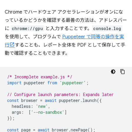
Chrome でハードウェア アクセラレーションがオンにな
っているかどうかを確認する最善の方法は、アドレスバー
に
chrome://gpu
と入力することです。
console.log
を使用して、プログラムで
Puppeteer で同等の操作を実
行
することも、レポート全体を PDF として保存して手
動で確認することもできます。
/* Incomplete example.js */
import
puppeteer
from
'puppeteer'
;
// Configure launch parameters: Expands later
const
browser
=
await
puppeteer
.
launch
({
headless
:
'new'
,
args
:
[
'--no-sandbox'
]
});
const
page
=
await
browser
.
newPage
();