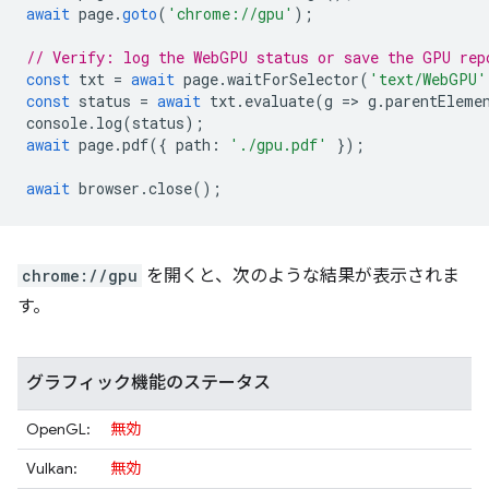
await
page
.
goto
(
'chrome://gpu'
);
// Verify: log the WebGPU status or save the GPU rep
const
txt
=
await
page
.
waitForSelector
(
'text/WebGPU'
const
status
=
await
txt
.
evaluate
(
g
=
>
g
.
parentEleme
console
.
log
(
status
);
await
page
.
pdf
({
path
:
'./gpu.pdf'
});
await
browser
.
close
();
chrome://gpu
を開くと、次のような結果が表示されま
す。
グラフィック機能のステータス
OpenGL:
無効
Vulkan:
無効