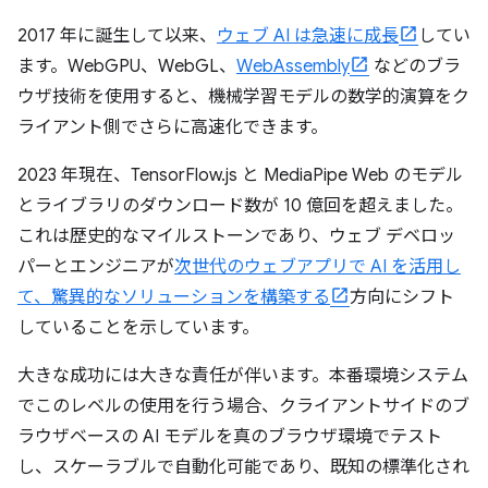
2017 年に誕生して以来、
ウェブ AI は急速に成長
してい
ます。WebGPU、WebGL、
WebAssembly
などのブラ
ウザ技術を使用すると、機械学習モデルの数学的演算をク
ライアント側でさらに高速化できます。
2023 年現在、TensorFlow.js と MediaPipe Web のモデル
とライブラリのダウンロード数が 10 億回を超えました。
これは歴史的なマイルストーンであり、ウェブ デベロッ
パーとエンジニアが
次世代のウェブアプリで AI を活用し
て、驚異的なソリューションを構築する
方向にシフト
していることを示しています。
大きな成功には大きな責任が伴います。本番環境システム
でこのレベルの使用を行う場合、クライアントサイドのブ
ラウザベースの AI モデルを真のブラウザ環境でテスト
し、スケーラブルで自動化可能であり、既知の標準化され