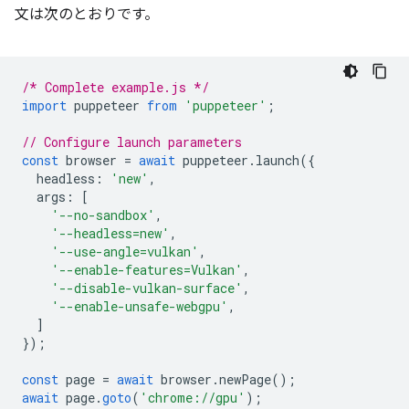
文は次のとおりです。
/* Complete example.js */
import
puppeteer
from
'puppeteer'
;
// Configure launch parameters
const
browser
=
await
puppeteer
.
launch
({
headless
:
'new'
,
args
:
[
'--no-sandbox'
,
'--headless=new'
,
'--use-angle=vulkan'
,
'--enable-features=Vulkan'
,
'--disable-vulkan-surface'
,
'--enable-unsafe-webgpu'
,
]
});
const
page
=
await
browser
.
newPage
();
await
page
.
goto
(
'chrome://gpu'
);