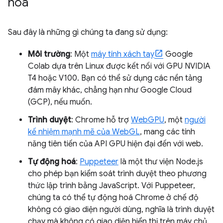
hoá
Sau đây là những gì chúng ta đang sử dụng:
Môi trường
: Một
máy tính xách tay
Google
Colab dựa trên Linux được kết nối với GPU NVIDIA
T4 hoặc V100. Bạn có thể sử dụng các nền tảng
đám mây khác, chẳng hạn như Google Cloud
(GCP), nếu muốn.
Trình duyệt
: Chrome hỗ trợ
WebGPU
, một
người
kế nhiệm mạnh mẽ của WebGL
, mang các tính
năng tiên tiến của API GPU hiện đại đến với web.
Tự động hoá
:
Puppeteer
là một thư viện Node.js
cho phép bạn kiểm soát trình duyệt theo phương
thức lập trình bằng JavaScript. Với Puppeteer,
chúng ta có thể tự động hoá Chrome ở chế độ
không có giao diện người dùng, nghĩa là trình duyệt
chạy mà không có giao diện hiển thị trên máy chủ.