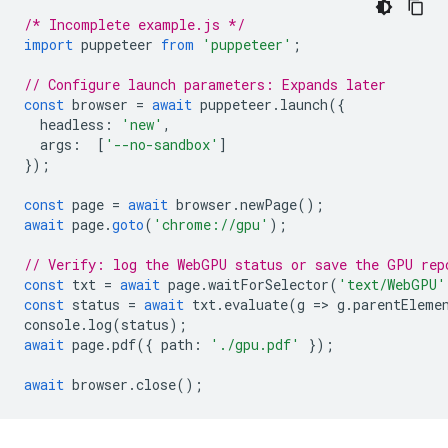
/* Incomplete example.js */
import
puppeteer
from
'puppeteer'
;
// Configure launch parameters: Expands later
const
browser
=
await
puppeteer
.
launch
({
headless
:
'new'
,
args
:
[
'--no-sandbox'
]
});
const
page
=
await
browser
.
newPage
();
await
page
.
goto
(
'chrome://gpu'
);
// Verify: log the WebGPU status or save the GPU rep
const
txt
=
await
page
.
waitForSelector
(
'text/WebGPU'
const
status
=
await
txt
.
evaluate
(
g
=
>
g
.
parentEleme
console
.
log
(
status
);
await
page
.
pdf
({
path
:
'./gpu.pdf'
});
await
browser
.
close
();