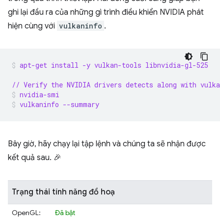
ghi lại đầu ra của những gì trình điều khiển NVIDIA phát
hiện cùng với
vulkaninfo
.
apt-get install -y vulkan-tools libnvidia-gl-525
// Verify the NVIDIA drivers detects along with vulka
nvidia-smi
vulkaninfo --summary
Bây giờ, hãy chạy lại tập lệnh và chúng ta sẽ nhận được
kết quả sau. 🎉
Trạng thái tính năng đồ hoạ
OpenGL:
Đã bật