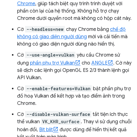
Chrome
, giúp tách biệt quy trình trình duyệt với
phần còn lại của hệ thống. Không hỗ trợ chạy
Chrome dưới quyền root mà không có hộp cát này.
Cờ
--headless=new
chạy Chrome bằng
chế độ
không có giao diện người dùng
mới và cải tiến mà
không có giao diện người dùng nào hiển thị.
Cờ
--use-angle=vulkan
yêu cầu Chrome sử
dụng
phần phụ trợ Vulkan
cho
ANGLE
. Cờ này
sẽ dịch các lệnh gọi OpenGL ES 2/3 thành lệnh gọi
API Vulkan.
Cờ
--enable-features=Vulkan
bật phần phụ trợ
đồ hoạ Vulkan để kết hợp và tạo điểm ảnh trong
Chrome.
Cờ
--disable-vulkan-surface
tắt tiện ích thực
thể vulkan
VK_KHR_surface
. Thay vì sử dụng chuỗi
hoán đổi,
Bit blit
được dùng để hiển thị kết quả