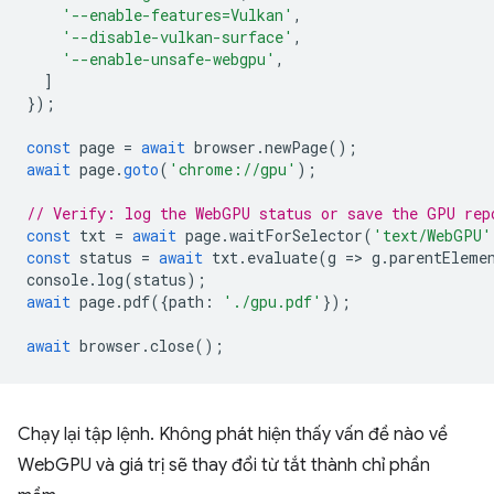
'--enable-features=Vulkan'
,
'--disable-vulkan-surface'
,
'--enable-unsafe-webgpu'
,
]
});
const
page
=
await
browser
.
newPage
();
await
page
.
goto
(
'chrome://gpu'
);
// Verify: log the WebGPU status or save the GPU rep
const
txt
=
await
page
.
waitForSelector
(
'text/WebGPU'
const
status
=
await
txt
.
evaluate
(
g
=
>
g
.
parentEleme
console
.
log
(
status
);
await
page
.
pdf
({
path
:
'./gpu.pdf'
});
await
browser
.
close
();
Chạy lại tập lệnh. Không phát hiện thấy vấn đề nào về
WebGPU và giá trị sẽ thay đổi từ tắt thành chỉ phần