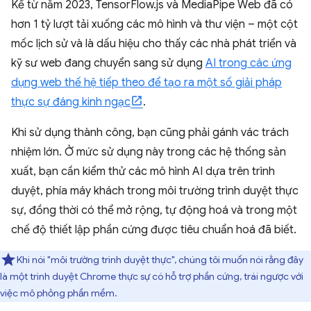
Kể từ năm 2023, TensorFlow.js và MediaPipe Web đã có
hơn 1 tỷ lượt tải xuống các mô hình và thư viện – một cột
mốc lịch sử và là dấu hiệu cho thấy các nhà phát triển và
kỹ sư web đang chuyển sang sử dụng
AI trong các ứng
dụng web thế hệ tiếp theo để tạo ra một số giải pháp
thực sự đáng kinh ngạc
.
Khi sử dụng thành công, bạn cũng phải gánh vác trách
nhiệm lớn. Ở mức sử dụng này trong các hệ thống sản
xuất, bạn cần kiểm thử các mô hình AI dựa trên trình
duyệt, phía máy khách trong môi trường trình duyệt thực
sự, đồng thời có thể mở rộng, tự động hoá và trong một
chế độ thiết lập phần cứng được tiêu chuẩn hoá đã biết.
Khi nói "môi trường trình duyệt thực", chúng tôi muốn nói rằng đây
là một trình duyệt Chrome thực sự có hỗ trợ phần cứng, trái ngược với
việc mô phỏng phần mềm.