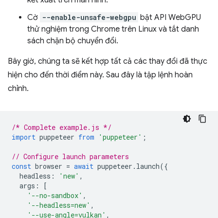
kết xuất trên màn hình.
Cờ
--enable-unsafe-webgpu
bật API WebGPU
thử nghiệm trong Chrome trên Linux và tắt danh
sách chặn bộ chuyển đổi.
Bây giờ, chúng ta sẽ kết hợp tất cả các thay đổi đã thực
hiện cho đến thời điểm này. Sau đây là tập lệnh hoàn
chỉnh.
/* Complete example.js */
import
puppeteer
from
'puppeteer'
;
// Configure launch parameters
const
browser
=
await
puppeteer
.
launch
({
headless
:
'new'
,
args
:
[
'--no-sandbox'
,
'--headless=new'
,
'--use-angle=vulkan'
,