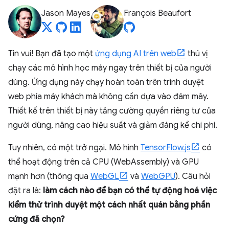
Jason Mayes
François Beaufort
Tin vui! Bạn đã tạo một
ứng dụng AI trên web
thú vị
chạy các mô hình học máy ngay trên thiết bị của người
dùng. Ứng dụng này chạy hoàn toàn trên trình duyệt
web phía máy khách mà không cần dựa vào đám mây.
Thiết kế trên thiết bị này tăng cường quyền riêng tư của
người dùng, nâng cao hiệu suất và giảm đáng kể chi phí.
Tuy nhiên, có một trở ngại. Mô hình
TensorFlow.js
có
thể hoạt động trên cả CPU (WebAssembly) và GPU
mạnh hơn (thông qua
WebGL
và
WebGPU
). Câu hỏi
đặt ra là:
làm cách nào để bạn có thể tự động hoá việc
kiểm thử trình duyệt một cách nhất quán bằng phần
cứng đã chọn?