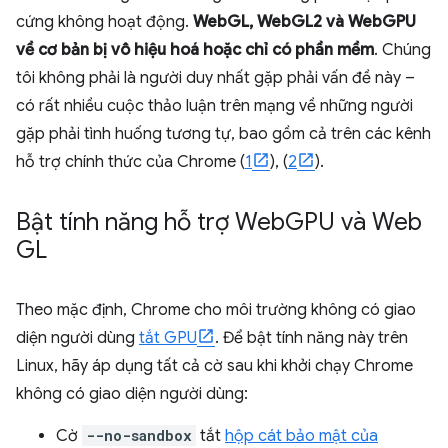
cứng không hoạt động.
WebGL, WebGL2 và WebGPU
về cơ bản bị vô hiệu hoá hoặc chỉ có phần mềm
. Chúng
tôi không phải là người duy nhất gặp phải vấn đề này –
có rất nhiều cuộc thảo luận trên mạng về những người
gặp phải tình huống tương tự, bao gồm cả trên các kênh
hỗ trợ chính thức của Chrome (
1
), (
2
).
Bật tính năng hỗ trợ Web
GPU và Web
GL
Theo mặc định, Chrome cho môi trường không có giao
diện người dùng
tắt GPU
. Để bật tính năng này trên
Linux, hãy áp dụng tất cả cờ sau khi khởi chạy Chrome
không có giao diện người dùng:
Cờ
--no-sandbox
tắt
hộp cát bảo mật của