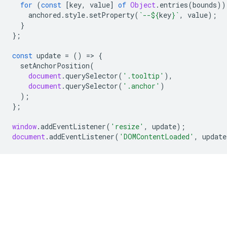
for
(
const
[
key
,
value
]
of
Object
.
entries
(
bounds
))
anchored
.
style
.
setProperty
(
`--
${
key
}
`
,
value
);
}
};
const
update
=
()
=
>
{
setAnchorPosition
(
document
.
querySelector
(
'.tooltip'
),
document
.
querySelector
(
'.anchor'
)
);
};
window
.
addEventListener
(
'resize'
,
update
);
document
.
addEventListener
(
'DOMContentLoaded'
,
update