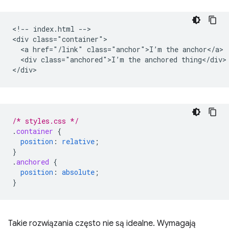
<!-- index.html -->

<div class="container">

  <a href="/link" class="anchor">I’m the anchor</a>

  <div class="anchored">I’m the anchored thing</div>

/* styles.css */
.
container
{
position
:
relative
;
}
.
anchored
{
position
:
absolute
;
}
Takie rozwiązania często nie są idealne. Wymagają