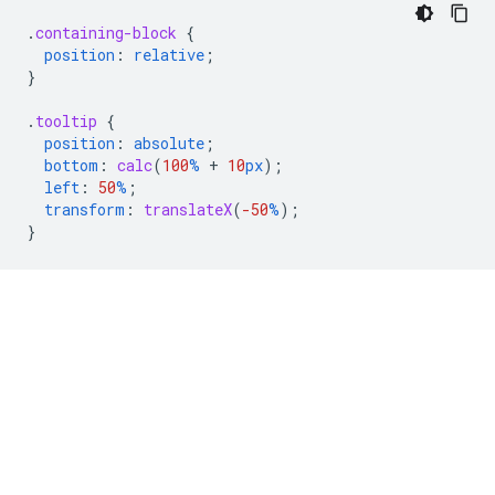
.
containing-block
{
position
:
relative
;
}
.
tooltip
{
position
:
absolute
;
bottom
:
calc
(
100
%
+
10
px
);
left
:
50
%
;
transform
:
translateX
(
-50
%
);
}