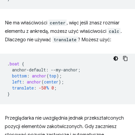
Nie ma właściwości
center
, więc jeśli znasz rozmiar
elementu z ankredą, możesz użyć właściwości
calc
.
Dlaczego nie używać
translate
? Możesz użyć:
.
boat
{
anchor-default
:
--
my-anchor
;
bottom
:
anchor
(
top
);
left
:
anchor
(
center
);
translate
:
-50
%
0
;
}
Przeglądarka nie uwzględnia jednak przekształconych
pozycji elementów zakotwiczonych. Gdy zaczniesz
stosować pozycje zastępcze i automatyczne