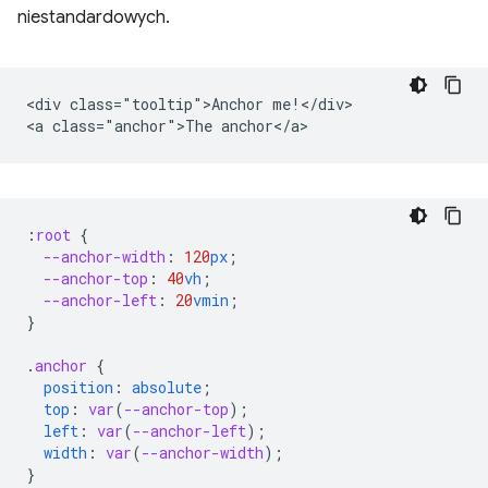
niestandardowych.
<div class="tooltip">Anchor me!</div>

:
root
{
--anchor-width
:
120
px
;
--anchor-top
:
40
vh
;
--anchor-left
:
20
vmin
;
}
.
anchor
{
position
:
absolute
;
top
:
var
(
--anchor-top
);
left
:
var
(
--anchor-left
);
width
:
var
(
--anchor-width
);
}