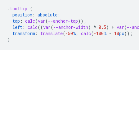
.
tooltip
{
position
:
absolute
;
top
:
calc
(
var
(
--anchor-top
));
left
:
calc
(
(
var
(
--anchor-width
)
*
0.5
)
+
var
(
--an
transform
:
translate
(
-50
%
,
calc
(
-100
%
-
10
px
));
}