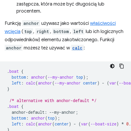
zastępcza, która może być długością lub
procentem.
Funkcję
anchor
używasz jako wartości
właściwości
wcięcia
(
top
,
right
,
bottom
,
left
lub ich logicznych
odpowiedników) elementu zakotwiczonego. Funkcji
anchor
możesz też używać w
calc
:
.
boat
{
bottom
:
anchor
(
--my-anchor
top
);
left
:
calc
(
anchor
(
--my-anchor
center
)
-
(
var
(
--boa
}
/* alternative with anchor-default */
.
boat
{
anchor-default
:
--
my-anchor
;
bottom
:
anchor
(
top
);
left
:
calc
(
anchor
(
center
)
-
(
var
(
--boat-size
)
*
0.
}