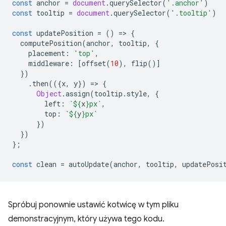
const
anchor
=
document
.
querySelector
(
'.anchor'
)
const
tooltip
=
document
.
querySelector
(
'.tooltip'
)
const
updatePosition
=
()
=
>
{
computePosition
(
anchor
,
tooltip
,
{
placement
:
'top'
,
middleware
:
[
offset
(
10
),
flip
()]
})
.
then
(({
x
,
y
})
=
>
{
Object
.
assign
(
tooltip
.
style
,
{
left
:
`
${
x
}
px`
,
top
:
`
${
y
}
px`
})
})
};
const
clean
=
autoUpdate
(
anchor
,
tooltip
,
updatePosi
Spróbuj ponownie ustawić kotwicę w tym pliku
demonstracyjnym, który używa tego kodu.