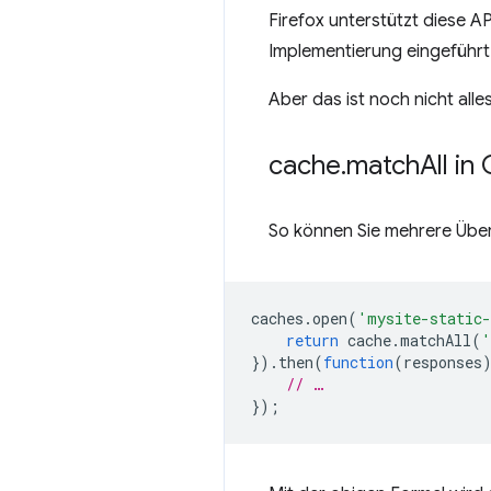
Firefox unterstützt diese AP
Implementierung eingeführt
Aber das ist noch nicht all
cache
.
match
All i
So können Sie mehrere Übe
caches
.
open
(
'mysite-static
return
cache
.
matchAll
(
'
}).
then
(
function
(
responses
// …
});