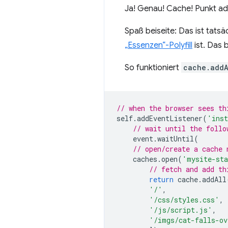
Ja! Genau! Cache! Punkt ad
Spaß beiseite: Das ist tatsä
„Essenzen“-Polyfill
ist. Das 
So funktioniert
cache.addA
// when the browser sees th
self
.
addEventListener
(
'ins
// wait until the follo
event
.
waitUntil
(
// open/create a cache 
caches
.
open
(
'mysite-sta
// fetch and add th
return
cache
.
addAll
'/'
,
'/css/styles.css'
,
'/js/script.js'
,
'/imgs/cat-falls-ov