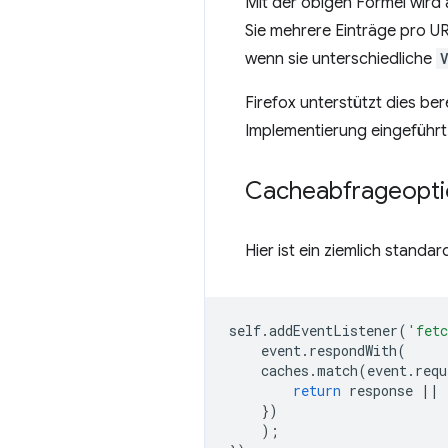
Mit der obigen Formel wird a
Sie mehrere Einträge pro U
wenn sie unterschiedliche
Firefox unterstützt dies ber
Implementierung eingeführt
Cacheabfrageopti
Hier ist ein ziemlich stand
self
.
addEventListener
(
'fet
event
.
respondWith
(
caches
.
match
(
event
.
requ
return
response
||
})
);