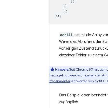
]);
})
);
});
addAll
nimmt ein Array von
Wenn das Abrufen oder Schr
vorherigen Zustand zurückve
einzelner Fehler zu einem Ge
Hinweis
:Seit Chrome 50 hat sich 
hinzugefügt werden,
müssen
den Ant
transparenter
Antworten von nicht CO
Das Beispiel oben befindet 
zugänglich.