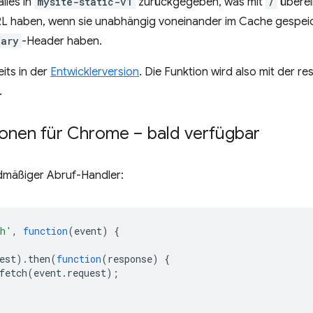
lles in
mysite-static-v1
zurückgegeben, was mit
/
überei
RL haben, wenn sie unabhängig voneinander im Cache gespeic
Vary
-Header haben.
eits in der
Entwicklerversion
. Die Funktion wird also mit der r
.
onen für Chrome – bald verfügbar
ardmäßiger Abruf-Handler:
ch'
,
function
(
event
)
{
est
).
then
(
function
(
response
)
{
fetch
(
event
.
request
);