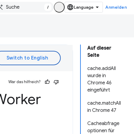
/
Anmelden
Auf dieser
Seite
cache.addAll
wurde in
War das hilfreich?
Chrome 46
eingeführt
 Worker
cache.matchAll
in Chrome 47
Cacheabfrage
optionen für