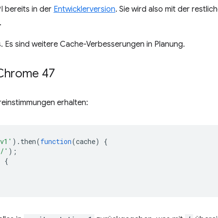
I bereits in der
Entwicklerversion
. Sie wird also mit der restli
.
es. Es sind weitere Cache-Verbesserungen in Planung.
n Chrome 47
reinstimmungen erhalten:
-v1'
).
then
(
function
(
cache
)
{
/'
);
)
{