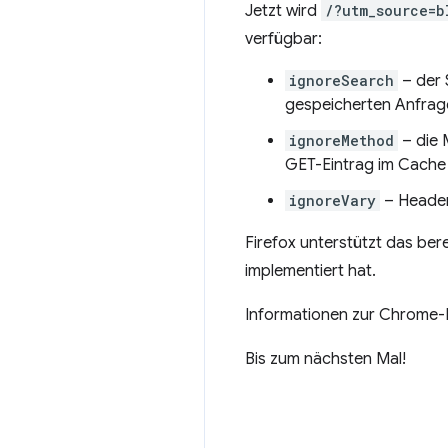
Jetzt wird
/?utm_source=b
verfügbar:
ignoreSearch
– der 
gespeicherten Anfrage
ignoreMethod
– die 
GET-Eintrag im Cache
ignoreVary
– Header
Firefox unterstützt das ber
implementiert hat.
Informationen zur Chrome-
Bis zum nächsten Mal!