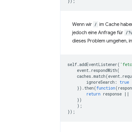
});
Wenn wir
/
im Cache haben
jedoch eine Anfrage für
/?
dieses Problem umgehen, in
self
.
addEventListener
(
'fet
event
.
respondWith
(
caches
.
match
(
event
.
requ
ignoreSearch
:
true
}).
then
(
function
(
respon
return
response
||
})
);
});