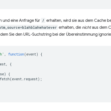
 und eine Anfrage für
/
erhalten, wird sie aus dem Cache be
utm_source=blahblahwhatever
erhalten, die
nicht
aus dem C
dem Sie den URL-Suchstring bei der Übereinstimmung ignorie
ch'
,
function
(
event
)
{
est
,
{
se
)
{
fetch
(
event
.
request
);