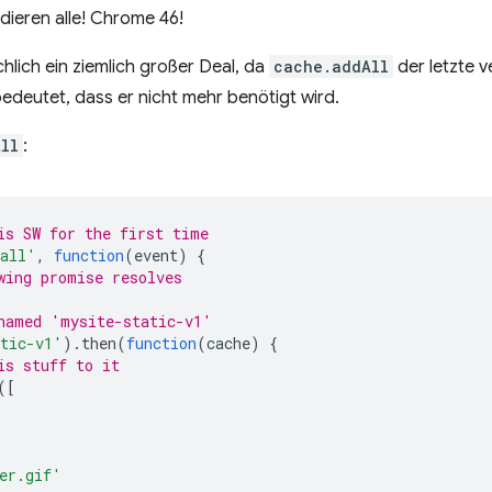
dieren alle! Chrome 46!
chlich ein ziemlich großer Deal, da
cache.addAll
der letzte v
bedeutet, dass er nicht mehr benötigt wird.
ll
:
is SW for the first time
tall'
,
function
(
event
)
{
wing promise resolves
named 'mysite-static-v1'
tic-v1'
).
then
(
function
(
cache
)
{
is stuff to it
([
er.gif'