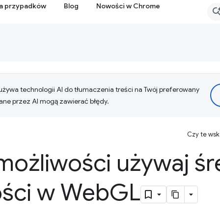
ia przypadków
Blog
Nowości w Chrome
żywa technologii AI do tłumaczenia treści na Twój preferowany
ne przez AI mogą zawierać błędy.
Czy te ws
możliwości używaj śr
ści w Web
GL