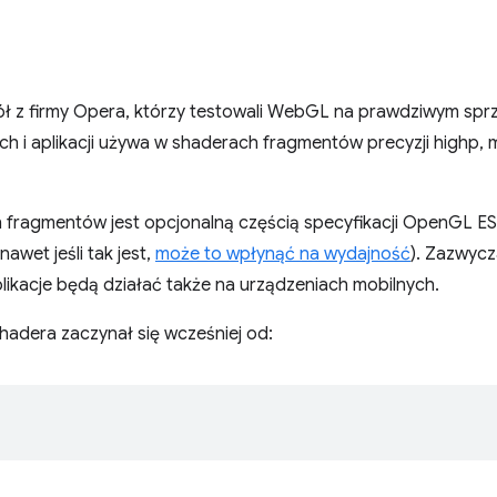
ł z firmy Opera, którzy testowali WebGL na prawdziwym spr
ch i aplikacji używa w shaderach fragmentów precyzji highp, m
 fragmentów jest opcjonalną częścią specyfikacji OpenGL ES 
awet jeśli tak jest,
może to wpłynąć na wydajność
). Zazwycz
likacje będą działać także na urządzeniach mobilnych.
shadera zaczynał się wcześniej od: