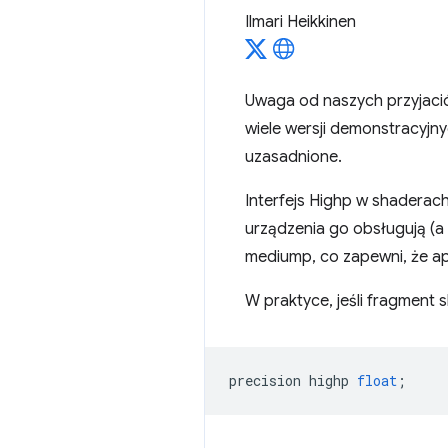
Ilmari Heikkinen
Uwaga od naszych przyjació
wiele wersji demonstracyjny
uzasadnione.
Interfejs Highp w shaderach
urządzenia go obsługują (a n
mediump, co zapewni, że ap
W praktyce, jeśli fragment 
precision
highp
float
;