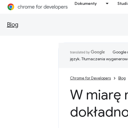
Dokumenty
Stud
Blog
Google u
język. Tłumaczenia wygenerowa
Chrome for Developers
Blog
W miarę 
dokładno