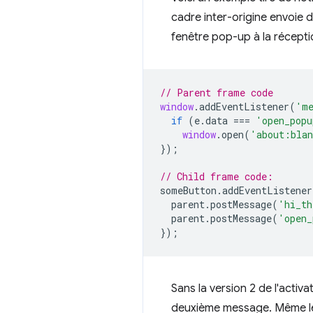
cadre inter-origine envoie 
fenêtre pop-up à la récepti
// Parent frame code
window
.
addEventListener
(
'me
if
(
e
.
data
===
'open_popu
window
.
open
(
'about:bla
});
// Child frame code:
someButton
.
addEventListener
parent
.
postMessage
(
'hi_th
parent
.
postMessage
(
'open_
});
Sans la version 2 de l'activa
deuxième message. Même le p