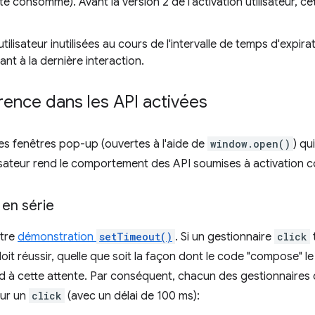
 été consommé). Avant la version 2 de l'activation utilisateur, 
utilisateur inutilisées au cours de l'intervalle de temps d'expir
nt à la dernière interaction.
ence dans les API activées
es fenêtres pop-up (ouvertes à l'aide de
window.open()
) qu
ilisateur rend le comportement des API soumises à activation 
en série
otre
démonstration
setTimeout()
. Si un gestionnaire
click
it réussir, quelle que soit la façon dont le code "compose" le 
pond à cette attente. Par conséquent, chacun des gestionnaire
sur un
click
(avec un délai de 100 ms):