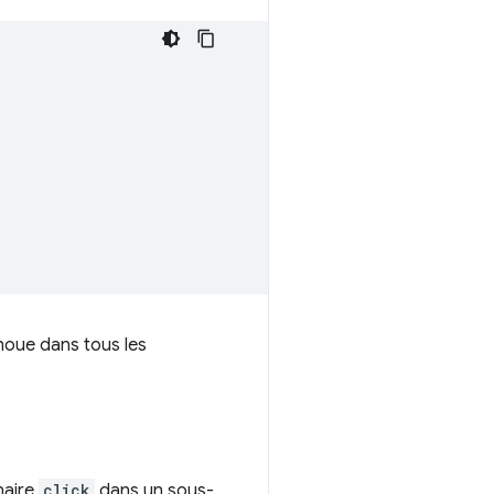
choue dans tous les
naire
click
dans un sous-