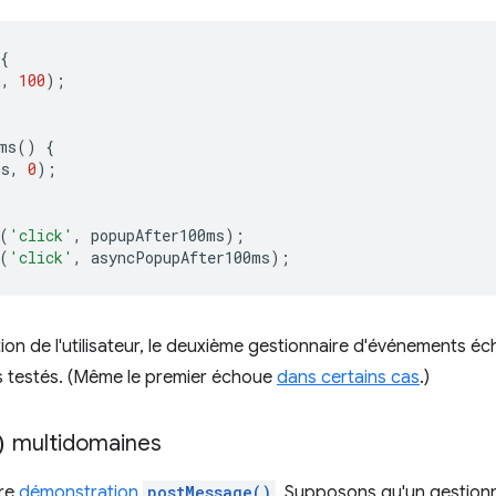
{
n
,
100
);
ms
()
{
ms
,
0
);
(
'click'
,
popupAfter100ms
);
(
'click'
,
asyncPopupAfter100ms
);
ation de l'utilisateur, le deuxième gestionnaire d'événements é
s testés. (Même le premier échoue
dans certains cas
.)
)
multidomaines
tre
démonstration
postMessage()
. Supposons qu'un gestion