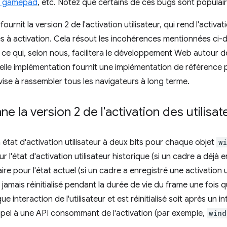
le gamepad
, etc. Notez que certains de ces bugs sont populair
urnit la version 2 de l'activation utilisateur, qui rend l'activat
s à activation. Cela résout les incohérences mentionnées ci-
, ce qui, selon nous, facilitera le développement Web autour de
ouvelle implémentation fournit une implémentation de référence
ise à rassembler tous les navigateurs à long terme.
 la version 2 de l'activation des utilisat
 état d'activation utilisateur à deux bits pour chaque objet
w
r l'état d'activation utilisateur historique (si un cadre a déjà 
aire pour l'état actuel (si un cadre a enregistré une activation 
 jamais réinitialisé pendant la durée de vie du frame une fois qu'
e interaction de l'utilisateur et est réinitialisé soit après un in
ppel à une API consommant de l'activation (par exemple,
wind