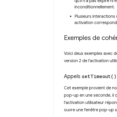
qu'il n'a pas expiré ni
inconditionnellement.
Plusieurs interactions 
activation corresponda
Exemples de cohér
Voici deux exemples avec d
version 2 de l'activation ut
Appels
set
Timeout(
)
Cet exemple provient de n
pop-up en une seconde, il do
l'activation utilisateur ré
ouvre une fenêtre pop-up 