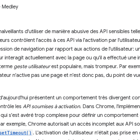
 Medley
lveillants d'utiliser de manière abusive des API sensibles tell
eurs contrôlent l'accès à ces API via l'activation par l'utilisateur
ssion de navigation par rapport aux actions de l'utilisateur: un
ur interagit actuellement avec la page ou qu'il a effectué une i
 terme
geste utilisateur
est populaire, mais trompeur. Par exem
ateur n'active pas une page et n'est donc pas, du point de vue
 d'aujourd'hui présentent un comportement très divergent co
contrôle les
API soumises à activation
. Dans Chrome, l'implémen
 qui s'est avéré trop complexe pour définir un comportement 
Par exemple, Chrome autorisait un accès incomplet aux API sou
setTimeout()
. L'activation de l'utilisateur n'était pas prise 