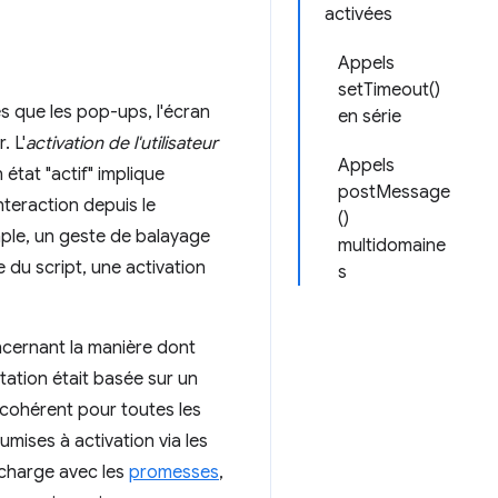
activées
Appels
setTimeout()
es que les pop-ups, l'écran
en série
. L'
activation de l'utilisateur
Appels
 état "actif" implique
postMessage
nteraction depuis le
()
ple, un geste de balayage
multidomaine
 du script, une activation
s
ncernant la manière dont
tation était basée sur un
cohérent pour toutes les
mises à activation via les
en charge avec les
promesses
,