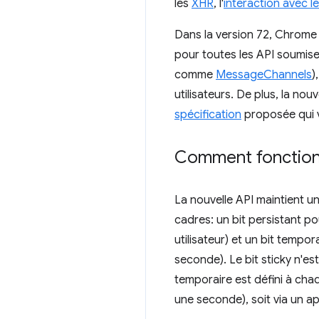
les
XHR
, l'
interaction avec 
Dans la version 72, Chrome fo
pour toutes les API soumise
comme
MessageChannels
)
utilisateurs. De plus, la n
spécification
proposée qui v
Comment fonctionne
La nouvelle API maintient un
cadres: un bit persistant pou
utilisateur) et un bit tempor
seconde). Le bit sticky n'est
temporaire est défini à chaqu
une seconde), soit via un a