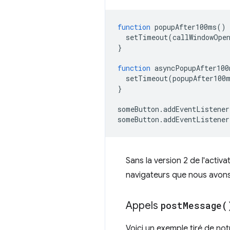
function
popupAfter100ms
()
setTimeout
(
callWindowOpe
}
function
asyncPopupAfter100
setTimeout
(
popupAfter100
}
someButton
.
addEventListener
someButton
.
addEventListener
Sans la version 2 de l'activ
navigateurs que nous avon
Appels
post
Message(
Voici un exemple tiré de no