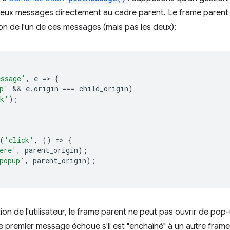
deux messages directement au cadre parent. Le frame parent 
on de l'un de ces messages (mais pas les deux):
ssage'
,
e
=
>
{
p'
 && 
e
.
origin
===
child_origin
)
nk'
);
(
'click'
,
()
=
>
{
ere'
,
parent_origin
);
popup'
,
parent_origin
);
tion de l'utilisateur, le frame parent ne peut pas ouvrir de pop
remier message échoue s'il est "enchaîné" à un autre frame i