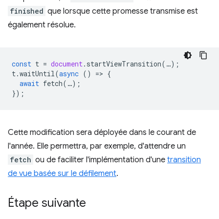
finished
que lorsque cette promesse transmise est
également résolue.
const
t
=
document
.
startViewTransition
(
…
);
t
.
waitUntil
(
async
()
=
>
{
await
fetch
(
…
);
});
Cette modification sera déployée dans le courant de
l'année. Elle permettra, par exemple, d'attendre un
fetch
ou de faciliter l'implémentation d'une
transition
de vue basée sur le défilement
.
Étape suivante