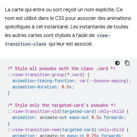
La carte qui entre ou sort reçoit un nom explicite. Ce
nom est utilisé dans le CSS pour associer des animations
spécifiques à cet instantané. Les instantanés de toutes
les autres cartes sont stylisés à l'aide de
view-
transition-class
qui leur est associé.
/* Style all pseudos with the class .card */
::
view-transition-group
(*
.
card
)
{
animation-timing-function
:
var
(
--bounce-easing
);
animation-duration
:
0.5
s
;
}
/* Style only the targeted-card's pseudos */
::
view-transition-old
(
targeted-card
)
:
only-child
{
animation
:
animate-out
ease-out
0.5
s
forwards
;
}
::
view-transition-new
(
targeted-card
)
:
only-child
{
animation
:
animate-in
ease-in
0.25
s
forwards
;