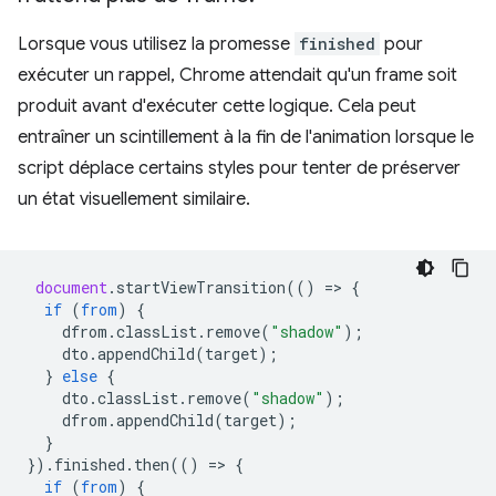
Lorsque vous utilisez la promesse
finished
pour
exécuter un rappel, Chrome attendait qu'un frame soit
produit avant d'exécuter cette logique. Cela peut
entraîner un scintillement à la fin de l'animation lorsque le
script déplace certains styles pour tenter de préserver
un état visuellement similaire.
document
.
startViewTransition
(()
=
>
{
if
(
from
)
{
dfrom
.
classList
.
remove
(
"shadow"
);
dto
.
appendChild
(
target
);
}
else
{
dto
.
classList
.
remove
(
"shadow"
);
dfrom
.
appendChild
(
target
);
}
}).
finished
.
then
(()
=
>
{
if
(
from
)
{