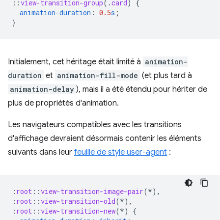
::
view-transition-group
(
.
card
)
{
animation-duration
:
0.5
s
;
}
Initialement, cet héritage était limité à
animation-
duration
et
animation-fill-mode
(et plus tard à
animation-delay
), mais il a été étendu pour hériter de
plus de propriétés d'animation.
Les navigateurs compatibles avec les transitions
d'affichage devraient désormais contenir les éléments
suivants dans leur
feuille de style user-agent
:
:
root
::
view-transition-image-pair
(*),
:
root
::
view-transition-old
(*),
:
root
::
view-transition-new
(*)
{