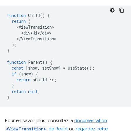
function
Child
()
{
return
(
<
ViewTransition
<
div>Hi
<
/
div
<
/
ViewTransition
);
}
function
Parent
()
{
const
[
show
,
setShow
]
=
useState
();
if
(
show
)
{
return
<
Child
/
>
;
}
return
null
;
}
Pour en savoir plus, consultez la
documentation
<ViewTransition>
de React
ou
regardez cette