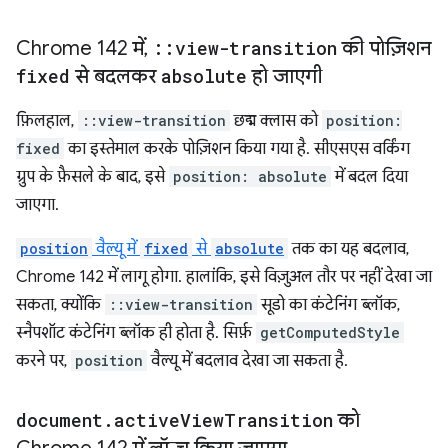
Chrome 142 में
,
::
view-transition
की पोज़िशन
fixed
से बदलकर
absolute
हो जाएगी
फ़िलहाल,
::view-transition
छद्म क्लास को
position:
fixed
का इस्तेमाल करके पोज़िशन किया गया है. सीएसएस वर्किंग
ग्रुप के फ़ैसले के बाद, इसे
position: absolute
में बदल दिया
जाएगा.
position
वैल्यू में
fixed
से
absolute
तक का यह बदलाव,
Chrome 142 में लागू होगा. हालांकि, इसे विज़ुअल तौर पर नहीं देखा जा
सकता, क्योंकि
::view-transition
सूडो का कंटेनिंग ब्लॉक,
स्नैपशॉट कंटेनिंग ब्लॉक ही होता है. सिर्फ़
getComputedStyle
करने पर,
position
वैल्यू में बदलाव देखा जा सकता है.
document
.
active
View
Transition
को