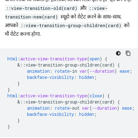
::view-transition-old(card)
और
::view-
transition-new(card)
स्यूडो को रोटेट करने के साथ-साथ,
आपको
::view-transition-group-children(card)
को
भी रोटेट करना होगा.
html
:
active-view-transition-type
(
open
)
{
&
::view-transition-group-children(card)
{
animation
:
rotate
-
in
var
(
--duration
)
ease
;
backface-visibility
:
hidden
;
}
}
html
:
active-view-transition-type
(
close
)
{
&
::view-transition-group-children(card)
{
animation
:
rotate
-
out
var
(
--duration
)
ease
;
backface-visibility
:
hidden
;
}
}