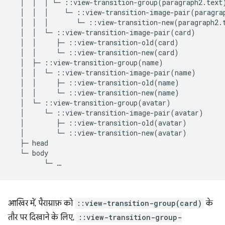
  │  │  │ └─ ::view-transition-group(paragraph2.text)
  │  │  │    └─ ::view-transition-image-pair(paragrap
  │  │  │       └─ ::view-transition-new(paragraph2.t
  │  │  └─ ::view-transition-image-pair(card)

  │  │     ├─ ::view-transition-old(card)

  │  │     └─ ::view-transition-new(card)

  │  ├─ ::view-transition-group(name)

  │  │  └─ ::view-transition-image-pair(name)

  │  │     ├─ ::view-transition-old(name)

  │  │     └─ ::view-transition-new(name)

  │  └─ ::view-transition-group(avatar)

  │     └─ ::view-transition-image-pair(avatar)

  │        ├─ ::view-transition-old(avatar)

  │        └─ ::view-transition-new(avatar)

  ├─ head

  └─ body

आखिर में, पैराग्राफ़ को
::view-transition-group(card)
के
तौर पर दिखाने के लिए,
::view-transition-group-