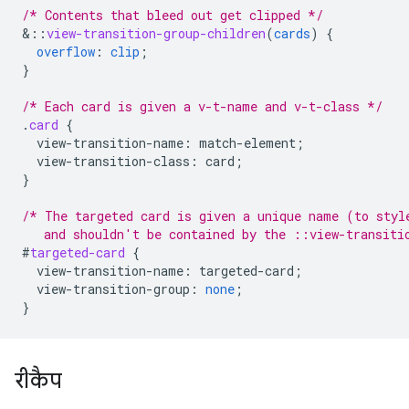
/* Contents that bleed out get clipped */
&
::
view-transition-group-children
(
cards
)
{
overflow
:
clip
;
}
/* Each card is given a v-t-name and v-t-class */
.
card
{
view-transition-name
:
match-element
;
view-transition-class
:
card
;
}
/* The targeted card is given a unique name (to styl
   and shouldn't be contained by the ::view-transiti
#
targeted-card
{
view-transition-name
:
targeted-card
;
view-transition-group
:
none
;
}
रीकैप