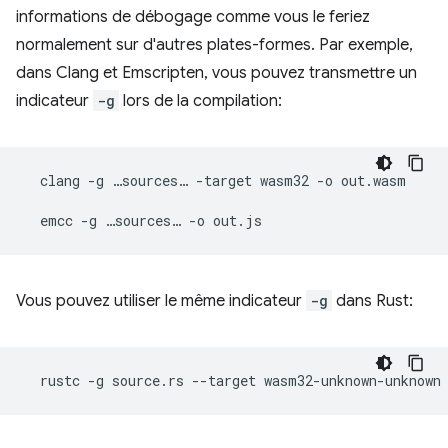
informations de débogage comme vous le feriez
normalement sur d'autres plates-formes. Par exemple,
dans Clang et Emscripten, vous pouvez transmettre un
indicateur
-g
lors de la compilation:
clang
-g
…sources…
-target
wasm32
-o
out.wasm

emcc
-g
…sources…
-o
Vous pouvez utiliser le même indicateur
-g
dans Rust:
rustc
-g
source.rs
--target
wasm32-unknown-unknown