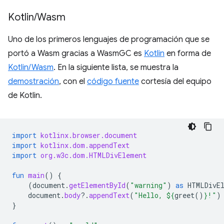
Kotlin
/
Wasm
Uno de los primeros lenguajes de programación que se
portó a Wasm gracias a WasmGC es
Kotlin
en forma de
Kotlin/Wasm
. En la siguiente lista, se muestra la
demostración
, con el
código fuente
cortesía del equipo
de Kotlin.
import
kotlinx.browser.document
import
kotlinx.dom.appendText
import
org.w3c.dom.HTMLDivElement
fun
main
()
{
(
document
.
getElementById
(
"warning"
)
as
HTMLDivE
document
.
body
?.
appendText
(
"Hello, 
${
greet
()
}
!"
)
}