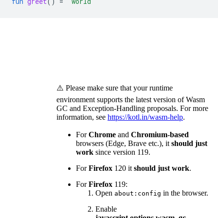
fun
greet
()
=
"world"