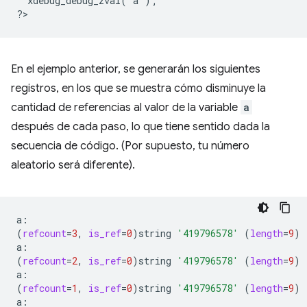
  xdebug_debug_zval('a');
?
En el ejemplo anterior, se generarán los siguientes
registros, en los que se muestra cómo disminuye la
cantidad de referencias al valor de la variable
a
después de cada paso, lo que tiene sentido dada la
secuencia de código. (Por supuesto, tu número
aleatorio será diferente).
(
refcount
=
3
,
is_ref
=
0
)
string
'419796578'
(
length
=
9
)
(
refcount
=
2
,
is_ref
=
0
)
string
'419796578'
(
length
=
9
)
(
refcount
=
1
,
is_ref
=
0
)
string
'419796578'
(
length
=
9
)