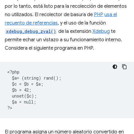
por lo tanto, está listo para la recolección de elementos
no utilizados. El recolector de basura de
PHP
usa el
recuento de referencias
, y el uso de la función
xdebug_debug_zval()
de la extensión
Xdebug
te
permite echar un vistazo a su funcionamiento interno.
Considera el siguiente programa en PHP.
<
?php
  $a= (string) rand();
  $c = $b = $a;
  $b = 42;
  unset($c);
  $a = null;
?
El programa asigna un número aleatorio convertido en