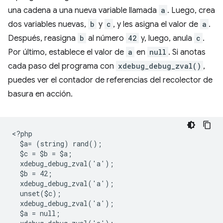
una cadena a una nueva variable llamada
a
. Luego, crea
dos variables nuevas,
b
y
c
, y les asigna el valor de
a
.
Después, reasigna
b
al número
42
y, luego, anula
c
.
Por último, establece el valor de
a
en
null
. Si anotas
cada paso del programa con
xdebug_debug_zval()
,
puedes ver el contador de referencias del recolector de
basura en acción.
<
?php
  $a= (string) rand();
  $c = $b = $a;
  xdebug_debug_zval('a');
  $b = 42;
  xdebug_debug_zval('a');
  unset($c);
  xdebug_debug_zval('a');
  $a = null;