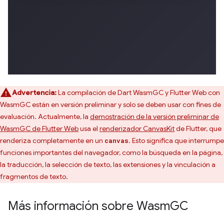
Advertencia:
La compilación de Dart WasmGC y Flutter Web con
WasmGC están en versión preliminar y solo se deben usar con fines de
evaluación. Actualmente, la
demostración de la versión preliminar de
WasmGC de Flutter Web
usa el
renderizador CanvasKit
de Flutter, que
renderiza completamente en un
. Esto significa que interrumpe
canvas
funciones importantes del navegador, como la búsqueda en la página,
la traducción, la selección de texto, las extensiones y la vinculación a
fragmentos de texto.
Más información sobre Wasm
GC