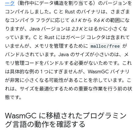
ーク
（動作中にデータ構造を割り当てる）のバージョンを
コンパイルしました。C と Rust のバイナリは、さまざま
なコンパイラ フラグに応じて
6.1 K
から
9.6 K
の範囲にな
りますが、Java バージョンは
2.3 K
とはるかに小さくな
っています。C と Rust にはガベージ コレクタは含まれて
いませんが、メモリを管理するために
malloc/free
が
バンドルされています。Java のサイズが小さいのは、メ
モリ管理コードをバンドルする必要がないためです。これ
は具体的な例の 1 つにすぎませんが、WasmGC バイナリ
が非常に小さくなる可能性があることを示しています。こ
れは、サイズを最適化するための重要な作業を行う前の状
態です。
Wasm
GC に移植されたプログラミン
グ言語の動作を確認する