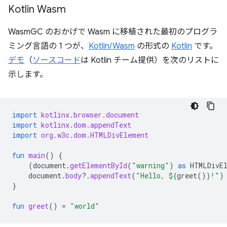
Kotlin Wasm
WasmGC のおかげで Wasm に移植された最初のプログラ
ミング言語の 1 つが、
Kotlin/Wasm
の形式の
Kotlin
です。
デモ
（
ソースコード
は Kotlin チーム提供）を次のリストに
示します。
import
kotlinx.browser.document
import
kotlinx.dom.appendText
import
org.w3c.dom.HTMLDivElement
fun
main
()
{
(
document
.
getElementById
(
"warning"
)
as
HTMLDivE
document
.
body
?.
appendText
(
"Hello, 
${
greet
()
}
!"
)
}
fun
greet
()
=
"world"