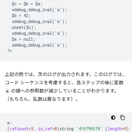
  $c = $b = $a;
  xdebug_debug_zval('a');
  $b = 42;
  xdebug_debug_zval('a');
  unset($c);
  xdebug_debug_zval('a');
  $a = null;
  xdebug_debug_zval('a');
?
上記の例では、次のログが出力されます。このログでは、
コード シーケンスを考慮すると、各ステップの後に変数
a
の値への参照数が減少していることがわかります。
（もちろん、乱数は異なります）。
(
refcount
=
3
,
is_ref
=
0
)
string
'419796578'
(
length
=
9
)