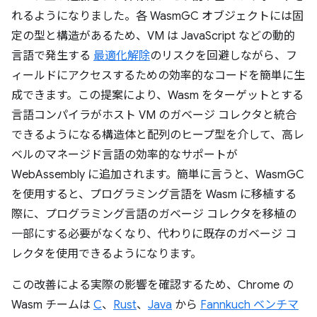
れるようになりました。各 WasmGC オブジェクトには固
定の型と構造があるため、VM は JavaScript などの動的
言語で発生する
最適化解除
のリスクを回避しながら、フ
ィールドにアクセスするための効率的なコードを簡単に生
成できます。この提案により、Wasm をターゲットとする
言語コンパイラがホスト VM のガベージ コレクタと統合
できるようになる構造体と配列のヒープ型を介して、高レ
ベルのマネージド言語の効率的なサポートが
WebAssembly に追加されます。簡単に言うと、WasmGC
を使用すると、プログラミング言語を Wasm に移植する
際に、プログラミング言語のガベージ コレクタを移植の
一部にする必要がなくなり、代わりに既存のガベージ コ
レクタを使用できるようになります。
この改善による実際の影響を確認するため、Chrome の
Wasm チームは
C
、
Rust
、
Java
から
Fannkuch ベンチマ