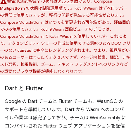
警告:
Kotlin/Wasm の状態は
アルファ版
であり、Compose
Multiplatform の状態は
試験運用版
です。Kotlin/Wasm はデベロッパー
の責任で使用できますが、移行の問題が発生する可能性があります。
Compose Multiplatform はいつでも変更される可能性があり、評価目的
でのみ使用できます。Kotlin/Wasm 画像ビューアのデモでは、
Compose Multiplatform で Kotlin/Wasm を使用しています。これによ
り、アクセシビリティ ツリーの作成に使用できる意味のある DOM ツリ
ーのない
に完全にレンダリングされます。つまり、視覚障がい
canvas
のあるユーザーはまったくアクセスできず、ページ内検索、翻訳、テキ
スト選択、拡張機能、ズーム、テキスト フラグメントへのリンクなど
の重要なブラウザ機能が機能しなくなります。
Dart と Flutter
Google の Dart チームと Flutter チームも、WasmGC の
サポートを準備しています。Dart から Wasm へのコンパ
イル作業はほぼ完了しており、チームは WebAssembly に
コンパイルされた Flutter ウェブ アプリケーションを配信