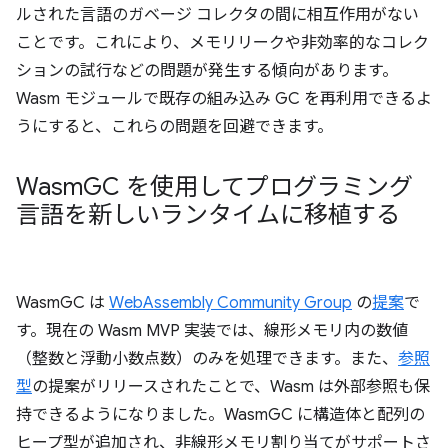
ルされた言語のガベージ コレクタの間に相互作用がない
ことです。これにより、メモリリークや非効率的なコレク
ションの試行などの問題が発生する傾向があります。
Wasm モジュールで既存の組み込み GC を再利用できるよ
うにすると、これらの問題を回避できます。
Wasm
GC を使用してプログラミング
言語を新しいランタイムに移植する
WasmGC は
WebAssembly Community Group
の
提案
で
す。現在の Wasm MVP 実装では、線形メモリ内の数値
（整数と浮動小数点数）のみを処理できます。また、
参照
型
の提案がリリースされたことで、Wasm は外部参照も保
持できるようになりました。WasmGC に構造体と配列の
ヒープ型が追加され、非線形メモリ割り当てがサポートさ