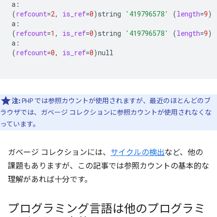
(
refcount
=
2
,
is_ref
=
0
)
string
'419796578'
(
length
=
9
)
(
refcount
=
1
,
is_ref
=
0
)
string
'419796578'
(
length
=
9
)
(
refcount
=
0
,
is_ref
=
0
)
null

注:
PHP では参照カウントが使用されますが、最近のほとんどのブ
ラウザでは、ガベージ コレクションに参照カウントが使用されなくな
っています。
ガベージ コレクションには、
サイクルの検出
など、他の
課題もありますが、この記事では参照カウントの基本的な
理解があれば十分です。
プログラミング言語は他のプログラミ