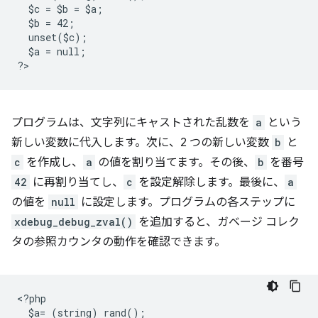
  $c = $b = $a;
  $b = 42;
  unset($c);
  $a = null;
?
プログラムは、文字列にキャストされた乱数を
a
という
新しい変数に代入します。次に、2 つの新しい変数
b
と
c
を作成し、
a
の値を割り当てます。その後、
b
を番号
42
に再割り当てし、
c
を設定解除します。最後に、
a
の値を
null
に設定します。プログラムの各ステップに
xdebug_debug_zval()
を追加すると、ガベージ コレク
タの参照カウンタの動作を確認できます。
<
?php
  $a= (string) rand();