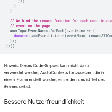
});
}
}
// We bind the resume function for each user inter
// event on the page
userInputEventNames
.
forEach
(
eventName
=
>
{
document
.
addEventListener
(
eventName
,
resumeAllCo
});
})();
Hinweis: Dieses Code-Snippet kann nicht dazu
verwendet werden, AudioContexts fortzusetzen, die in
einem iFrame erstellt wurden, es sei denn, es ist Teil des
iFrames selbst.
Bessere Nutzerfreundlichkeit