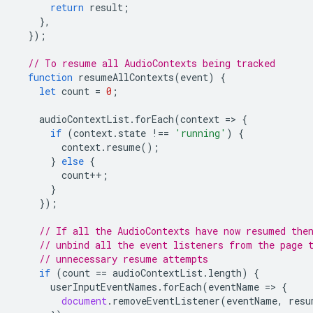
return
result
;
},
});
// To resume all AudioContexts being tracked
function
resumeAllContexts
(
event
)
{
let
count
=
0
;
audioContextList
.
forEach
(
context
=
>
{
if
(
context
.
state
!==
'running'
)
{
context
.
resume
();
}
else
{
count
++
;
}
});
// If all the AudioContexts have now resumed the
// unbind all the event listeners from the page 
// unnecessary resume attempts
if
(
count
==
audioContextList
.
length
)
{
userInputEventNames
.
forEach
(
eventName
=
>
{
document
.
removeEventListener
(
eventName
,
resu