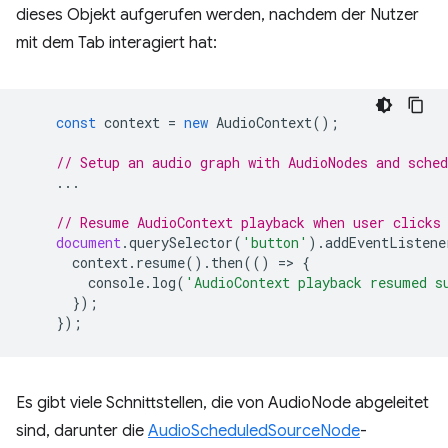
dieses Objekt aufgerufen werden, nachdem der Nutzer
mit dem Tab interagiert hat:
const
context
=
new
AudioContext
();
// Setup an audio graph with AudioNodes and sched
...
// Resume AudioContext playback when user clicks
document
.
querySelector
(
'button'
).
addEventListene
context
.
resume
().
then
(()
=
>
{
console
.
log
(
'AudioContext playback resumed s
});
});
Es gibt viele Schnittstellen, die von AudioNode abgeleitet
sind, darunter die
AudioScheduledSourceNode
-