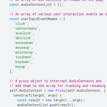
const
audioContextList
=
[];
// An array of various user interaction events we s
const
userInputEventNames
=
[
'click'
,
'contextmenu'
,
'auxclick'
,
'dblclick'
,
'mousedown'
,
'mouseup'
,
'pointerup'
,
'touchend'
,
'keydown'
,
'keyup'
,
];
// A proxy object to intercept AudioContexts and
// add them to the array for tracking and resuming
self
.
AudioContext
=
new
Proxy
(
self
.
AudioContext
,
{
construct
(
target
,
args
)
{
const
result
=
new
target
(...
args
);
audioContextList
.
push
(
result
);