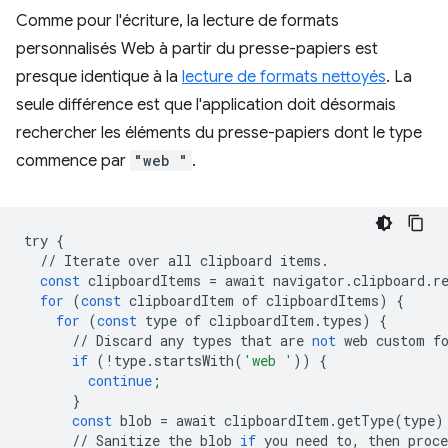
Comme pour l'écriture, la lecture de formats
personnalisés Web à partir du presse-papiers est
presque identique à la
lecture de formats nettoyés
. La
seule différence est que l'application doit désormais
rechercher les éléments du presse-papiers dont le type
commence par
"web "
.
try
{
//
Iterate
over
all
clipboard
items
.
const
clipboardItems
=
await
navigator
.
clipboard
.
r
for
(
const
clipboardItem
of
clipboardItems
)
{
for
(
const
type
of
clipboardItem
.
types
)
{
//
Discard
any
types
that
are
not
web
custom
f
if
(
!
type
.
startsWith
(
'web '
))
{
continue
;
}
const
blob
=
await
clipboardItem
.
getType
(
type
)
//
Sanitize
the
blob
if
you
need
to
,
then
proce