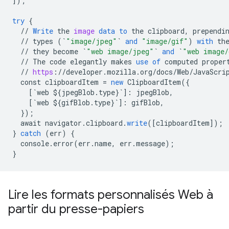
]
);
try
{
//
Write
the
image
data
to
the
clipboard
,
prependi
//
types
(
`
"image/jpeg"
`
and
"image/gif"
)
with
th
//
they
become
`
"web image/jpeg"
`
and
`
"web image/
//
The
code
elegantly
makes
use
of
computed
proper
//
https
:
//
developer
.
mozilla
.
org
/
docs
/
Web
/
JavaScri
const
clipboardItem
=
new
ClipboardItem
(
{
[
`web ${jpegBlob.type}`
]
:
jpegBlob
,
[
`web ${gifBlob.type}`
]
:
gifBlob
,
}
);
await
navigator
.
clipboard
.
write
(
[
clipboardItem
]
);
}
catch
(
err
)
{
console
.
error
(
err
.
name
,
err
.
message
);
}
Lire les formats personnalisés Web à
partir du presse-papiers