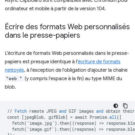
Async Clipboard sont compatibles avec Chromium pour
ordinateur et mobile à partir de la version 104.
Écrire des formats Web personnalisés
dans le presse-papiers
L'écriture de formats Web personnalisés dans le presse-
papiers est presque identique à l'
écriture de formats
nettoyés
, à l'exception de l'obligation d'ajouter la chaîne
"web "
(y compris l'espace à la fin) au type MIME du
blob.
//
Fetch
remote
JPEG
and
GIF
images
and
obtain
their
const
[
jpegBlob, gifBlob
]
=
await
Promise
.
all
(
[
  fetch('image.jpg').then((response) => response.bl
  fetch('image.gif').then((response) => response.bl