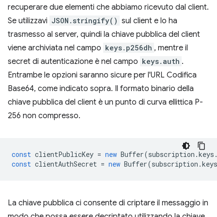
recuperare due elementi che abbiamo ricevuto dal client.
Se utilizzavi
JSON.stringify()
sul client e lo ha
trasmesso al server, quindi la chiave pubblica del client
viene archiviata nel campo
keys.p256dh
, mentre il
secret di autenticazione è nel campo
keys.auth
.
Entrambe le opzioni saranno sicure per l'URL Codifica
Base64, come indicato sopra. Il formato binario della
chiave pubblica del client è un punto di curva ellittica P-
256 non compresso.
const
clientPublicKey
=
new
Buffer
(
subscription
.
keys
const
clientAuthSecret
=
new
Buffer
(
subscription
.
key
La chiave pubblica ci consente di criptare il messaggio in
modo che possa essere decriptato utilizzando la chiave