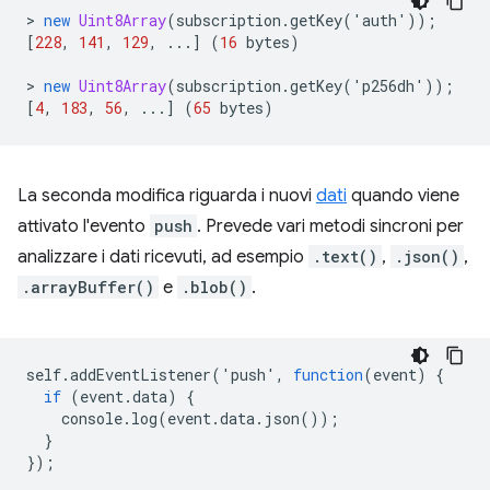
>
new
Uint8Array
(
subscription
.
getKey
(
'
auth
'
));
[
228
,
141
,
129
,
...]
(
16
bytes
)
>
new
Uint8Array
(
subscription
.
getKey
(
'
p256dh
'
));
[
4
,
183
,
56
,
...]
(
65
bytes
)
La seconda modifica riguarda i nuovi
dati
quando viene
attivato l'evento
push
. Prevede vari metodi sincroni per
analizzare i dati ricevuti, ad esempio
.text()
,
.json()
,
.arrayBuffer()
e
.blob()
.
self
.
addEventListener
(
'
push
'
,
function
(
event
)
{
if
(
event
.
data
)
{
console
.
log
(
event
.
data
.
json
());
}
});