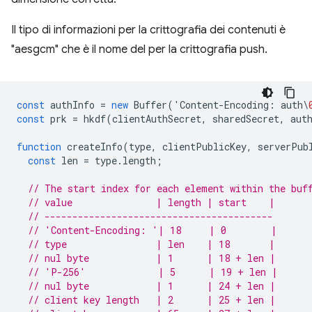
Il tipo di informazioni per la crittografia dei contenuti è
"aesgcm" che è il nome del per la crittografia push.
const
authInfo
=
new
Buffer
(
'
Content
-
Encoding
:
auth
\
const
prk
=
hkdf
(
clientAuthSecret
,
sharedSecret
,
aut
function
createInfo
(
type
,
clientPublicKey
,
serverPub
const
len
=
type
.
length
;
// The start index for each element within the buf
// value               | length | start    |
// -----------------------------------------
// 'Content-Encoding: '| 18     | 0        |
// type                | len    | 18       |
// nul byte            | 1      | 18 + len |
// 'P-256'             | 5      | 19 + len |
// nul byte            | 1      | 24 + len |
// client key length   | 2      | 25 + len |