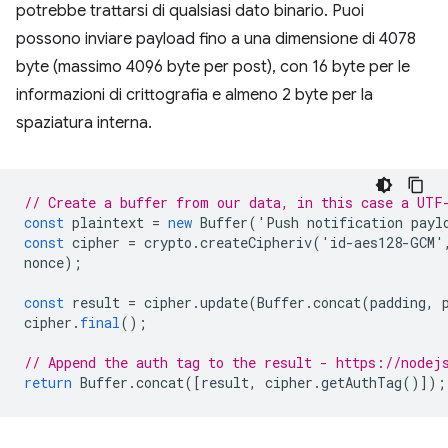
potrebbe trattarsi di qualsiasi dato binario. Puoi
possono inviare payload fino a una dimensione di 4078
byte (massimo 4096 byte per post), con 16 byte per le
informazioni di crittografia e almeno 2 byte per la
spaziatura interna.
// Create a buffer from our data, in this case a UTF
const
plaintext
=
new
Buffer
(
'
Push
notification
payl
const
cipher
=
crypto
.
createCipheriv
(
'
id
-
aes128
-
GCM
'
nonce
);
const
result
=
cipher
.
update
(
Buffer
.
concat
(
padding
,
cipher
.
final
();
// Append the auth tag to the result - https://nodej
return
Buffer
.
concat
([
result
,
cipher
.
getAuthTag
()]);