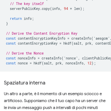
// The key itself
serverPublicKey
.
copy
(
info
,
94
+
len
);
return
info
;
}
// Derive the Content Encryption Key
const
contentEncryptionKeyInfo
=
createInfo
(
'
aesgcm
'
const
contentEncryptionKey
=
hkdf
(
salt
,
prk
,
content
// Derive the Nonce
const
nonceInfo
=
createInfo
(
'
nonce
'
,
clientPublicKe
const
nonce
=
hkdf
(
salt
,
prk
,
nonceInfo
,
12
);
Spaziatura interna
Un altro a parte, è il momento di un esempio sciocco e
artificioso. Supponiamo che il tuo capo ha un server che
le invia un messaggio push a intervalli di pochi minuti