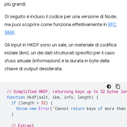
più grandi.
Di seguito è incluso il codice per una versione di Node,
ma puoi scoprire come funziona effettivamente in
RFC
5869
.
Gli input in HKDF sono un sale, un materiale di codifica
iniziale (ikm), un dei dati strutturati specifici per il caso
d'uso attuale (informazioni) e la durata in byte della
chiave di output desiderata.
// Simplified HKDF, returning keys up to 32 bytes lo
function
hkdf
(
salt
,
ikm
,
info
,
length
)
{
if
(
length
 > 
32
)
{
throw
new
Error
(
'
Cannot
return
keys
of
more
than
}
// Extract