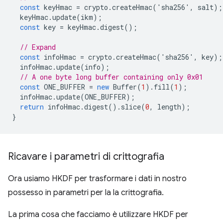
const
keyHmac
=
crypto
.
createHmac
(
'
sha256
'
,
salt
);
keyHmac
.
update
(
ikm
);
const
key
=
keyHmac
.
digest
();
// Expand
const
infoHmac
=
crypto
.
createHmac
(
'
sha256
'
,
key
);
infoHmac
.
update
(
info
);
// A one byte long buffer containing only 0x01
const
ONE_BUFFER
=
new
Buffer
(
1
).
fill
(
1
);
infoHmac
.
update
(
ONE_BUFFER
);
return
infoHmac
.
digest
().
slice
(
0
,
length
);
}
Ricavare i parametri di crittografia
Ora usiamo HKDF per trasformare i dati in nostro
possesso in parametri per la la crittografia.
La prima cosa che facciamo è utilizzare HKDF per