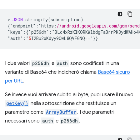
>
JSON
.
stringify
(
subscription
)
{
"
endpoint
"
:
"
https
:
//android.googleapis.com/gcm/sen
"
keys
"
:
{
"
p256dh
"
:
"
BLc4xRzKlKORKWlbdgFaBrrPK3ydWAHo4
"
auth
"
:
"
5
I2Bu2oKdyy9CwL8QVF0NQ
==
"
}}
I due valori
p256dh
e
auth
sono codificati in una
variante di Base64 che indicherò chiama
Base64 sicuro
per URL
.
Se invece vuoi arrivare subito ai byte, puoi usare il nuovo
getKey()
nella sottoscrizione che restituisce un
parametro come
ArrayBuffer
. I due parametri
necessari sono
auth
e
p256dh
.