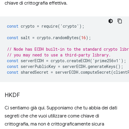
chiave di crittografia effettiva.
const
crypto
=
require
(
'
crypto
'
);
const
salt
=
crypto
.
randomBytes
(
16
);
// Node has ECDH built-in to the standard crypto lib
// you may need to use a third-party library.
const
serverECDH
=
crypto
.
createECDH
(
'
prime256v1
'
);
const
serverPublicKey
=
serverECDH
.
generateKeys
();
const
sharedSecret
=
serverECDH
.
computeSecret
(
client
HKDF
Ci sentiamo già qui. Supponiamo che tu abbia dei dati
segreti che che vuoi utilizzare come chiave di
crittografia, ma non è crittograficamente sicura