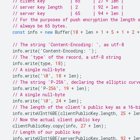
// client key          | 65     | 27 + len |
// server key length   | 2      | 92 + len |
// server key          | 65     | 94 + len |
// For the purposes of push encryption the length 
// always be 65 bytes.
const
info
=
new
Buffer
(
18
+
len
+
1
+
5
+
1
+
2
+
// The string 'Content-Encoding: ', as utf-8
info
.
write
(
'
Content
-
Encoding
:
'
);
// The 'type' of the record, a utf-8 string
info
.
write
(
type
,
18
);
// A single null-byte
info
.
write
(
'
\
0
'
,
18
+
len
);
// The string 'P-256', declaring the elliptic curv
info
.
write
(
'
P
-
256
'
,
19
+
len
);
// A single null-byte
info
.
write
(
'
\
0
'
,
24
+
len
);
// The length of the client's public key as a 16-b
info
.
writeUInt16BE
(
clientPublicKey
.
length
,
25
+
le
// Now the actual client public key
clientPublicKey
.
copy
(
info
,
27
+
len
);
// Length of our public key
info
.
writeUInt16BE
(
serverPublicKey
.
length
,
92
+
le