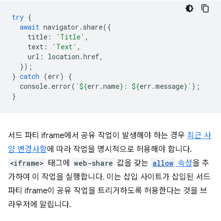
try
{
await
navigator
.
share
({
title
:
'Title'
,
text
:
'Text'
,
url
:
location
.
href
,
});
}
catch
(
err
)
{
console
.
error
(
`
${
err
.
name
}
: 
${
err
.
message
}
`
);
}
서드 파티 iframe에서 공유 작업이 발생해야 하는 경우
최근 사
양 변경사항
에 따라 작업을 명시적으로 허용해야 합니다.
<iframe>
태그에
web-share
값을 갖는
allow
속성
을 추
가하여 이 작업을 실행합니다. 이는 삽입 사이트가 삽입된 서드
파티 iframe이 공유 작업을 트리거하도록 허용한다는 것을 브
라우저에 알립니다.