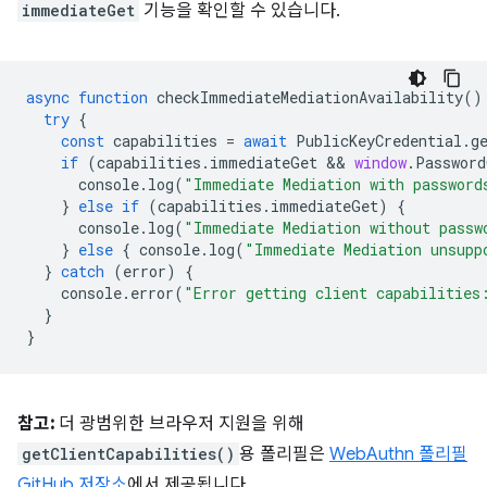
immediateGet
기능을 확인할 수 있습니다.
async
function
checkImmediateMediationAvailability
()
try
{
const
capabilities
=
await
PublicKeyCredential
.
g
if
(
capabilities
.
immediateGet
 && 
window
.
Password
console
.
log
(
"Immediate Mediation with password
}
else
if
(
capabilities
.
immediateGet
)
{
console
.
log
(
"Immediate Mediation without passw
}
else
{
console
.
log
(
"Immediate Mediation unsupp
}
catch
(
error
)
{
console
.
error
(
"Error getting client capabilities
}
}
참고:
더 광범위한 브라우저 지원을 위해
getClientCapabilities()
용 폴리필은
WebAuthn 폴리필
GitHub 저장소
에서 제공됩니다.