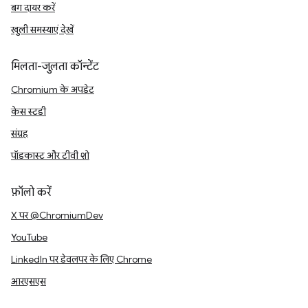
बग दायर करें
खुली समस्याएं देखें
मिलता-जुलता कॉन्टेंट
Chromium के अपडेट
केस स्टडी
संग्रह
पॉडकास्ट और टीवी शो
फ़ॉलो करें
X पर @ChromiumDev
YouTube
LinkedIn पर डेवलपर के लिए Chrome
आरएसएस