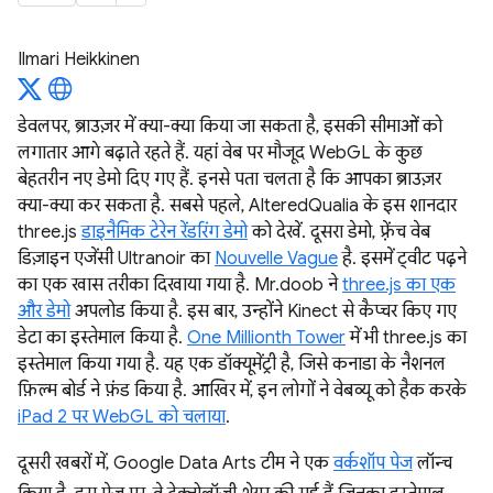
Ilmari Heikkinen
डेवलपर, ब्राउज़र में क्या-क्या किया जा सकता है, इसकी सीमाओं को
लगातार आगे बढ़ाते रहते हैं. यहां वेब पर मौजूद WebGL के कुछ
बेहतरीन नए डेमो दिए गए हैं. इनसे पता चलता है कि आपका ब्राउज़र
क्या-क्या कर सकता है. सबसे पहले, AlteredQualia के इस शानदार
three.js
डाइनैमिक टेरेन रेंडरिंग डेमो
को देखें. दूसरा डेमो, फ़्रेंच वेब
डिज़ाइन एजेंसी Ultranoir का
Nouvelle Vague
है. इसमें ट्वीट पढ़ने
का एक खास तरीका दिखाया गया है. Mr.doob ने
three.js का एक
और डेमो
अपलोड किया है. इस बार, उन्होंने Kinect से कैप्चर किए गए
डेटा का इस्तेमाल किया है.
One Millionth Tower
में भी three.js का
इस्तेमाल किया गया है. यह एक डॉक्यूमेंट्री है, जिसे कनाडा के नैशनल
फ़िल्म बोर्ड ने फ़ंड किया है. आखिर में, इन लोगों ने वेबव्यू को हैक करके
iPad 2 पर WebGL को चलाया
.
दूसरी खबरों में, Google Data Arts टीम ने एक
वर्कशॉप पेज
लॉन्च