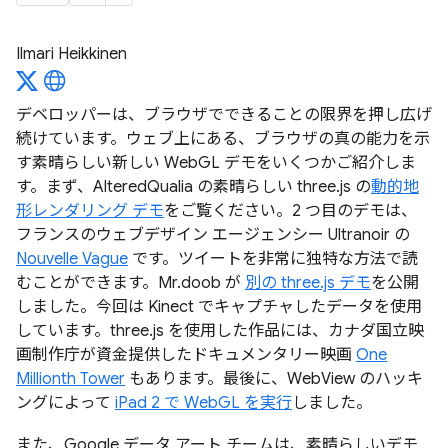
Ilmari Heikkinen
デベロッパーは、ブラウザでできることの限界を押し広げ
続けています。ウェブ上にある、ブラウザの真の能力を示
す素晴らしい新しい WebGL デモをいくつかご紹介しま
す。まず、AlteredQualia の素晴らしい three.js の
動的地
形レンダリング デモ
をご覧ください。2 つ目のデモは、
フランスのウェブデザイン エージェンシー Ultranoir の
Nouvelle Vague
です。ツイートを非常に独特な方法で読
むことができます。Mr.doob が
別の three.js デモ
を公開
しました。今回は Kinect でキャプチャしたデータを使用
しています。three.js を使用した作品には、カナダ国立映
画制作庁が資金提供したドキュメンタリー映画
One
Millionth Tower
もあります。最後に、WebView のハッキ
ングによって
iPad 2 で WebGL を実行
しました。
また、Google データ アート チームは、素晴らしいデモ