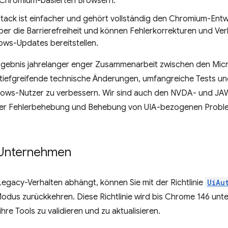
en Chromium-basierten Browsern.
-Stack ist einfacher und gehört vollständig den Chromium-Ent
über die Barrierefreiheit und können Fehlerkorrekturen und V
ws-Updates bereitstellen.
 Ergebnis jahrelanger enger Zusammenarbeit zwischen den Mi
iefgreifende technische Änderungen, umfangreiche Tests un
Windows-Nutzer zu verbessern. Wir sind auch den NVDA- und J
 der Fehlerbehebung und Behebung von UIA-bezogenen Probl
r Unternehmen
acy-Verhalten abhängt, können Sie mit der Richtlinie
UiAu
dus zurückkehren. Diese Richtlinie wird bis Chrome 146 unte
hre Tools zu validieren und zu aktualisieren.