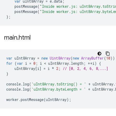
var
uInt8Array
=
e
.
data
;
postMessage
(
"Inside worker.js: uInt8Array.toStri
postMessage
(
"Inside worker.js: uInt8Array.byteLe
};
main
.
html
var
uInt8Array
=
new
Uint8Array
(
new
ArrayBuffer
(
10
))
for
(
var
i
=
0
;
i
 < 
uInt8Array
.
length
;
++
i
)
{
uInt8Array
[
i
]
=
i
*
2
;
// [0, 2, 4, 6, 8,...]
}
console
.
log
(
'uInt8Array.toString() = '
+
uInt8Array
.
console
.
log
(
'uInt8Array.byteLength = '
+
uInt8Array
.
worker
.
postMessage
(
uInt8Array
);