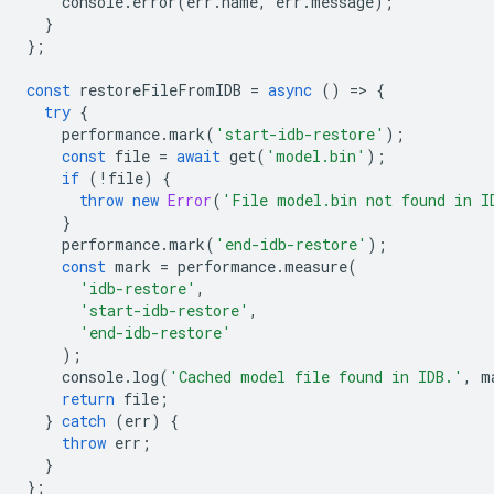
console
.
error
(
err
.
name
,
err
.
message
);
}
};
const
restoreFileFromIDB
=
async
()
=
>
{
try
{
performance
.
mark
(
'start-idb-restore'
);
const
file
=
await
get
(
'model.bin'
);
if
(
!
file
)
{
throw
new
Error
(
'File model.bin not found in I
}
performance
.
mark
(
'end-idb-restore'
);
const
mark
=
performance
.
measure
(
'idb-restore'
,
'start-idb-restore'
,
'end-idb-restore'
);
console
.
log
(
'Cached model file found in IDB.'
,
m
return
file
;
}
catch
(
err
)
{
throw
err
;
}
};