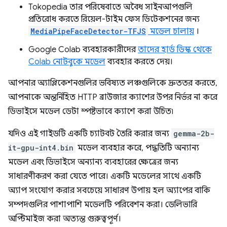
Tokopedia তার পরিষেবাতে অবৈধ সাইনআপগুলি
প্রতিরোধ করতে রিয়েল-টাইম ফেস ডিটেকশনের জন্য
MediaPipeFaceDetector-TFJS
মডেল চালায়
।
Google Colab ব্যবহারকারীদের
তাদের হার্ড ডিস্ক থেকে
Colab নোটবুকে মডেল
ব্যবহার করতে দেয়।
আপনার অ্যাপ্লিকেশনগুলির ভবিষ্যত লঞ্চগুলিকে দ্রুততর করতে,
আপনাকে অন্তর্নিহিত HTTP ব্রাউজার ক্যাশের উপর নির্ভর না করে
ডিভাইসে মডেল ডেটা স্পষ্টভাবে ক্যাশে করা উচিত৷
যদিও এই গাইডটি একটি চ্যাটবট তৈরি করার জন্য
gemma-2b-
it-gpu-int4.bin
মডেল ব্যবহার করে, পদ্ধতিটি অন্যান্য
মডেল এবং ডিভাইসে অন্যান্য ব্যবহারের ক্ষেত্রের জন্য
সাধারণীকরণ করা যেতে পারে। একটি মডেলের সাথে একটি
অ্যাপ সংযোগ করার সবচেয়ে সাধারণ উপায় হল অ্যাপের বাকি
সম্পদগুলির পাশাপাশি মডেলটি পরিবেশন করা। ডেলিভারি
অপ্টিমাইজ করা অত্যন্ত গুরুত্বপূর্ণ।