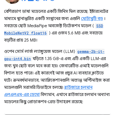
বেশিরভাগ ভাষা মডেলের একটি জিনিস মিল রয়েছে: ইন্টারনেটের
মাধ্যমে স্থানান্তরিত একটি সংস্থানের জন্য এগুলি
মোটামুটি বড়
।
সবচেয়ে ছোট MediaPipe অবজেক্ট ডিটেকশন মডেল (
SSD
MobileNetV2 float16
) এর ওজন 5.6 MB এবং সবচেয়ে
বড়টির প্রায় 25 MB।
ওপেন সোর্স লার্জ ল্যাঙ্গুয়েজ মডেল (LLM)
gemma-2b-it-
gpu-int4.bin
ঘড়িতে 1.35 GB-এ এবং এটি একটি LLM-এর
জন্য খুব ছোট বলে মনে করা হয়। জেনারেটিভ এআই মডেলগুলি
বিশাল হতে পারে। এই কারণেই আজ প্রচুর AI ব্যবহার ক্লাউডে
ঘটে। ক্রমবর্ধমানভাবে, অ্যাপ্লিকেশানগুলি অত্যন্ত অপ্টিমাইজ করা
মডেলগুলি সরাসরি ডিভাইসে চলছে৷
ব্রাউজারে চলমান
এলএলএম-এর ডেমো
বিদ্যমান, এখানে ব্রাউজারে চলমান অন্যান্য
মডেলের কিছু প্রোডাকশন-গ্রেড উদাহরণ রয়েছে: