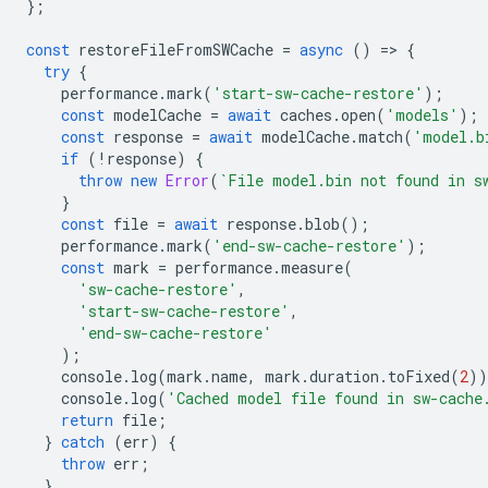
};
const
restoreFileFromSWCache
=
async
()
=
>
{
try
{
performance
.
mark
(
'start-sw-cache-restore'
);
const
modelCache
=
await
caches
.
open
(
'models'
);
const
response
=
await
modelCache
.
match
(
'model.b
if
(
!
response
)
{
throw
new
Error
(
`File model.bin not found in s
}
const
file
=
await
response
.
blob
();
performance
.
mark
(
'end-sw-cache-restore'
);
const
mark
=
performance
.
measure
(
'sw-cache-restore'
,
'start-sw-cache-restore'
,
'end-sw-cache-restore'
);
console
.
log
(
mark
.
name
,
mark
.
duration
.
toFixed
(
2
))
console
.
log
(
'Cached model file found in sw-cache
return
file
;
}
catch
(
err
)
{
throw
err
;
}