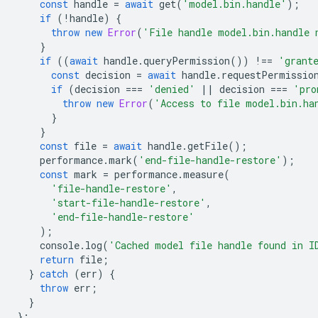
const
handle
=
await
get
(
'model.bin.handle'
);
if
(
!
handle
)
{
throw
new
Error
(
'File handle model.bin.handle 
}
if
((
await
handle
.
queryPermission
())
!==
'grant
const
decision
=
await
handle
.
requestPermissio
if
(
decision
===
'denied'
||
decision
===
'pro
throw
new
Error
(
'Access to file model.bin.ha
}
}
const
file
=
await
handle
.
getFile
();
performance
.
mark
(
'end-file-handle-restore'
);
const
mark
=
performance
.
measure
(
'file-handle-restore'
,
'start-file-handle-restore'
,
'end-file-handle-restore'
);
console
.
log
(
'Cached model file handle found in I
return
file
;
}
catch
(
err
)
{
throw
err
;
}
};