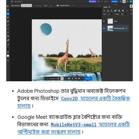
Adobe Photoshop তার বুদ্ধিমান অবজেক্ট সিলেকশন
টুলের জন্য ডিভাইসে
Conv2D
মডেলের একটি বৈকল্পিক
চালায়
।
Google Meet ব্যাকগ্রাউন্ড ব্লার বৈশিষ্ট্যের জন্য ব্যক্তি
বিভাজনের জন্য
MobileNetV3-small
মডেলের একটি
অপ্টিমাইজ করা সংস্করণ চালায়
।