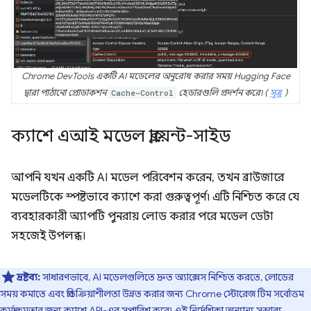
Chrome DevTools একটি AI মডেলের অনুরোধ করার সময় Hugging Face
দ্বারা পাঠানো প্রোডাকশন
Cache-Control
হেডারগুলি প্রদর্শন করে৷ (
সূত্র
)
ক্যাশে এআই মডেল ক্লায়েন্ট-সাইড
আপনি যখন একটি AI মডেল পরিবেশন করেন, তখন ব্রাউজারে
মডেলটিকে স্পষ্টভাবে ক্যাশে করা গুরুত্বপূর্ণ৷ এটি নিশ্চিত করে যে
ব্যবহারকারী অ্যাপটি পুনরায় লোড করার পরে মডেল ডেটা
সহজেই উপলব্ধ।
দ্রষ্টব্য:
সাধারণভাবে, AI মডেলগুলিতে দ্রুত অ্যাক্সেস নিশ্চিত করতে, লোডের
সময় কমাতে এবং প্রতিক্রিয়াশীলতা উন্নত করার জন্য Chrome স্টোরেজ টিম সর্বোত্তম
কর্মক্ষমতার জন্য
ক্যাশে API-এর
সুপারিশ করে৷ এই নির্দেশিকা অন্যান্য সম্ভাব্য