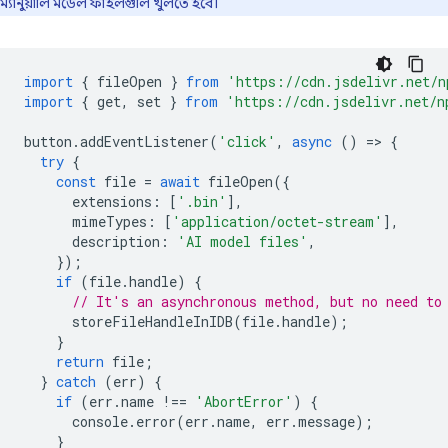
ম্যানুয়ালি মডেল ফাইলগুলি খুলতে হবে।
import
{
fileOpen
}
from
'https://cdn.jsdelivr.net/n
import
{
get
,
set
}
from
'https://cdn.jsdelivr.net/n
button
.
addEventListener
(
'click'
,
async
()
=
>
{
try
{
const
file
=
await
fileOpen
({
extensions
:
[
'.bin'
],
mimeTypes
:
[
'application/octet-stream'
],
description
:
'AI model files'
,
});
if
(
file
.
handle
)
{
// It's an asynchronous method, but no need to
storeFileHandleInIDB
(
file
.
handle
);
}
return
file
;
}
catch
(
err
)
{
if
(
err
.
name
!==
'AbortError'
)
{
console
.
error
(
err
.
name
,
err
.
message
);
}