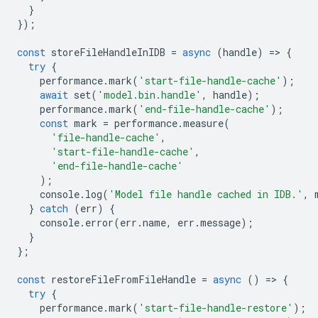
}
});
const
storeFileHandleInIDB
=
async
(
handle
)
=
>
{
try
{
performance
.
mark
(
'start-file-handle-cache'
);
await
set
(
'model.bin.handle'
,
handle
);
performance
.
mark
(
'end-file-handle-cache'
);
const
mark
=
performance
.
measure
(
'file-handle-cache'
,
'start-file-handle-cache'
,
'end-file-handle-cache'
);
console
.
log
(
'Model file handle cached in IDB.'
,
}
catch
(
err
)
{
console
.
error
(
err
.
name
,
err
.
message
);
}
};
const
restoreFileFromFileHandle
=
async
()
=
>
{
try
{
performance
.
mark
(
'start-file-handle-restore'
);