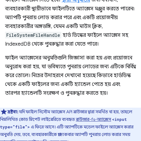
ফাইলে অ্যাক্সেস দিতে হবে।
স্থায়ী অনুমতির
জন্য ধন্যবাদ,
ব্যবহারকারী স্থায়ীভাবে ফাইলটিতে অ্যাক্সেস মঞ্জুর করতে পারেন৷
অ্যাপটি পুনরায় লোড করার পরে এবং একটি প্রয়োজনীয়
ব্যবহারকারীর অঙ্গভঙ্গি, যেমন একটি মাউস ক্লিক,
FileSystemFileHandle
হার্ড ডিস্কের ফাইলে অ্যাক্সেস সহ
IndexedDB থেকে পুনরুদ্ধার করা যেতে পারে।
ফাইল অ্যাক্সেসের অনুমতিগুলি জিজ্ঞাসা করা হয় এবং প্রয়োজনে
অনুরোধ করা হয়, যা ভবিষ্যতে পুনরায় লোডের জন্য এটিকে নির্বিঘ্ন
করে তোলে। নিচের উদাহরণে দেখানো হয়েছে কিভাবে হার্ডডিস্ক
থেকে একটি ফাইলের জন্য একটি হ্যান্ডেল পেতে হয় এবং
তারপর হ্যান্ডেলটি সংরক্ষণ ও পুনরুদ্ধার করতে হয়।
দ্রষ্টব্য:
যদি ফাইল সিস্টেম অ্যাক্সেস API ব্রাউজার দ্বারা সমর্থিত না হয়, তাহলে
নিম্নলিখিত কোড স্নিপেট লাইব্রেরিতে ব্যবহৃত
ব্রাউজার-fs-অ্যাক্সেস
<input
এ ফিরে আসে। এটি অ্যাপটিকে মডেল ফাইলে অ্যাক্সেস করার
type="file">
অনুমতি দেয়, তবে, ব্যবহারকারীকে প্রত্যেকবার অ্যাপটি পুনরায় লোড করার সময়