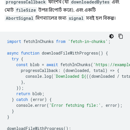
progressCallback
ফাংশন (যা
downloadedBytes
এবং
মোট
fileSize
উপর রিপোর্ট করে), এবং একটি
AbortSignal
সিগন্যালের জন্য
signal
সবই হল বিকল্প।
import
fetchInChunks
from
'fetch-in-chunks'
;
async
function
downloadFileWithProgress
()
{
try
{
const
blob
=
await
fetchInChunks
(
'https://exampl
progressCallback
:
(
downloaded
,
total
)
=
>
{
console
.
log
(
`Downloaded 
${
((
downloaded
/
tot
},
});
return
blob
;
}
catch
(
error
)
{
console
.
error
(
'Error fetching file:'
,
error
);
}
}
downloadFileWithProgress
();