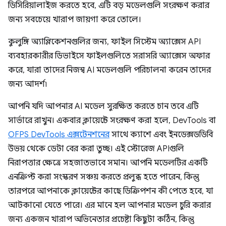
ডিসিরিয়ালাইজ করতে হবে, এটি বড় মডেলগুলি সংরক্ষণ করার
জন্য সবচেয়ে খারাপ জায়গা করে তোলে।
কুলুঙ্গি অ্যাপ্লিকেশনগুলির জন্য, ফাইল সিস্টেম অ্যাক্সেস API
ব্যবহারকারীর ডিভাইসে ফাইলগুলিতে সরাসরি অ্যাক্সেস অফার
করে, যারা তাদের নিজস্ব AI মডেলগুলি পরিচালনা করেন তাদের
জন্য আদর্শ৷
আপনি যদি আপনার AI মডেল সুরক্ষিত করতে চান তবে এটি
সার্ভারে রাখুন। একবার ক্লায়েন্টে সংরক্ষণ করা হলে, DevTools বা
OFPS DevTools এক্সটেনশনের
সাথে ক্যাশে এবং ইনডেক্সডডিবি
উভয় থেকে ডেটা বের করা তুচ্ছ। এই স্টোরেজ APIগুলি
নিরাপত্তার ক্ষেত্রে সহজাতভাবে সমান। আপনি মডেলটির একটি
এনক্রিপ্ট করা সংস্করণ সঞ্চয় করতে প্রলুব্ধ হতে পারেন, কিন্তু
তারপরে আপনাকে ক্লায়েন্টের কাছে ডিক্রিপশন কী পেতে হবে, যা
আটকানো যেতে পারে। এর মানে হল আপনার মডেল চুরি করার
জন্য একজন খারাপ অভিনেতার প্রচেষ্টা কিছুটা কঠিন, কিন্তু