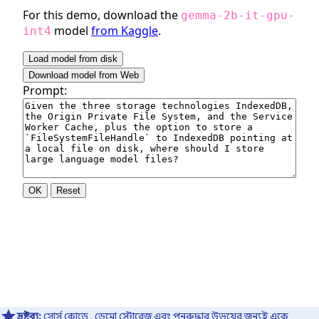
দ্রষ্টব্য:
সোর্স কোডে
, ডেমো স্টোরেজ এবং পুনরুদ্ধার উভয়ের জন্যই একে