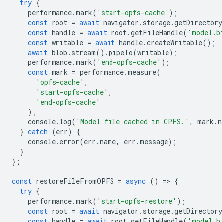
try
{
performance
.
mark
(
'start-opfs-cache'
);
const
root
=
await
navigator
.
storage
.
getDirectory
const
handle
=
await
root
.
getFileHandle
(
'model.b
const
writable
=
await
handle
.
createWritable
();
await
blob
.
stream
().
pipeTo
(
writable
);
performance
.
mark
(
'end-opfs-cache'
);
const
mark
=
performance
.
measure
(
'opfs-cache'
,
'start-opfs-cache'
,
'end-opfs-cache'
);
console
.
log
(
'Model file cached in OPFS.'
,
mark
.
n
}
catch
(
err
)
{
console
.
error
(
err
.
name
,
err
.
message
);
}
};
const
restoreFileFromOPFS
=
async
()
=
>
{
try
{
performance
.
mark
(
'start-opfs-restore'
);
const
root
=
await
navigator
.
storage
.
getDirectory
const
handle
=
await
root
.
getFileHandle
(
'model.b