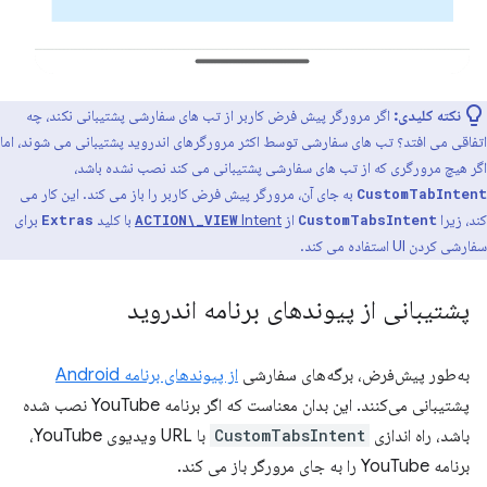
نکته کلیدی:
اگر مرورگر پیش فرض کاربر از تب های سفارشی پشتیبانی نکند، چه
اتفاقی می افتد؟ تب های سفارشی توسط اکثر مرورگرهای اندروید پشتیبانی می شوند، اما
اگر هیچ مرورگری که از تب های سفارشی پشتیبانی می کند نصب نشده باشد،
به جای آن، مرورگر پیش فرض کاربر را باز می کند. این کار می
CustomTabIntent
کند، زیرا
از
Intent
با کلید
برای
Extras
ACTION\_VIEW
CustomTabsIntent
سفارشی کردن UI استفاده می کند.
پشتیبانی از پیوندهای برنامه اندروید
به‌طور پیش‌فرض، برگه‌های سفارشی
از پیوندهای برنامه Android
پشتیبانی می‌کنند. این بدان معناست که اگر برنامه YouTube نصب شده
باشد، راه اندازی
CustomTabsIntent
با URL ویدیوی YouTube،
برنامه YouTube را به جای مرورگر باز می کند.