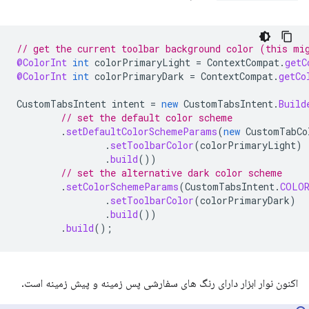
// get the current toolbar background color (this mi
@ColorInt
int
colorPrimaryLight
=
ContextCompat
.
getC
@ColorInt
int
colorPrimaryDark
=
ContextCompat
.
getCo
CustomTabsIntent
intent
=
new
CustomTabsIntent
.
Build
// set the default color scheme
.
setDefaultColorSchemeParams
(
new
CustomTabCo
.
setToolbarColor
(
colorPrimaryLight
)
.
build
())
// set the alternative dark color scheme
.
setColorSchemeParams
(
CustomTabsIntent
.
COLOR
.
setToolbarColor
(
colorPrimaryDark
)
.
build
())
.
build
();
اکنون نوار ابزار دارای رنگ های سفارشی پس زمینه و پیش زمینه است.