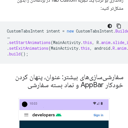
راه‌اندازی (و ترک) یک تجربه Tab Custom در برنامه‌تان را بدون
مشکل‌تر کنید:
CustomTabsIntent
intent
=
new
CustomTabsIntent
.
Build
…
.
setStartAnimations
(
MainActivity
.
this
,
R
.
anim
.
slide_
.
setExitAnimations
(
MainActivity
.
this
,
android
.
R
.
anim
.
build
();
سفارشی‌سازی‌های بیشتر: عنوان، پنهان کردن
خودکار App
Bar و نماد بسته سفارشی