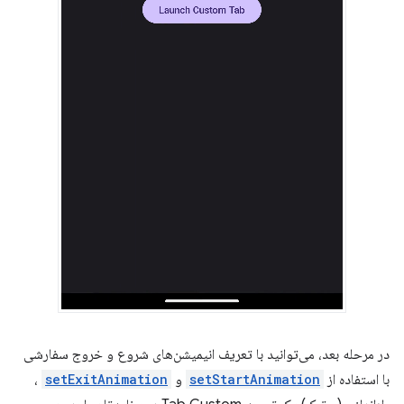
در مرحله بعد، می‌توانید با تعریف انیمیشن‌های شروع و خروج سفارشی
با استفاده از
setStartAnimation
و
setExitAnimation
،