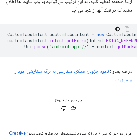
ارجاع‌دهنده تنظیم کنید. به این ترتیب می توانید به وب سایت ها اطلاع
دهید که ترافیک آنها از کجا می آید.
CustomTabsIntent
customTabsIntent
=
new
CustomTabsIn
customTabsIntent
.
intent
.
putExtra
(
Intent
.
EXTRA_REFERR
Uri
.
parse
(
"android-app://"
+
context
.
getPacka
مرحله بعدی:
نحوه افزودن عملکرد سفارشی به برگه سفارشی خود را
بیاموزید
.
این مرور مفید بود؟
جز در مواردی که غیر از این ذکر شده باشد،‌محتوای این صفحه تحت مجوز
Creative