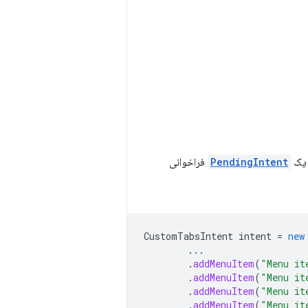
 یک
PendingIntent
فراخوانی
CustomTabsIntent
intent
=
new
...
.
addMenuItem
(
"Menu it
.
addMenuItem
(
"Menu it
.
addMenuItem
(
"Menu it
.
addMenuItem
(
"Menu it