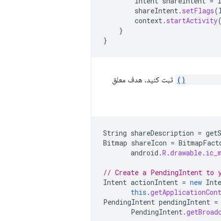
Intent
shareIntent
=
shareIntent
.
setFlags
(
context
.
startActivity
}
}
setAction
ثبت کنید. هدف معلق
String
shareDescription
=
get
Bitmap
shareIcon
=
BitmapFact
android
.
R
.
drawable
.
ic_
// Create a PendingIntent to 
Intent
actionIntent
=
new
Int
this
.
getApplicationCon
PendingIntent
pendingIntent
=
PendingIntent
.
getBroad