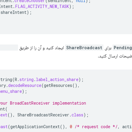
Intent
.
createChooser
(
sendIntent
,
null
);
Intent
.
FLAG_ACTIVITY_NEW_TASK
);
(
shareIntent
);
Pending
برای
ShareBroadcast
ایجاد کنید و آن را از طریق
Button()
توضیحات ارسال کنید.
String
(
R
.
string
.
label_action_share
);
ory
.
decodeResource
(
getResources
(),
menu_share
);
your BroadCastReceiver implementation
ent
(
text
(),
ShareBroadcastReceiver
.
class
);
cast
(
getApplicationContext
(),
0
/* request code */
,
acti