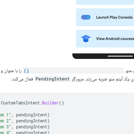
 منو،
CustomTabsIntent.Builder.addMenuItem()
را با عنوان و
ی یک آیتم منو ضربه می‌زند، مرورگر
PendingIntent
فعال می‌کند.
CustomTabsIntent
.
Builder
()
em 1"
,
pendingIntent
)
em 2"
,
pendingIntent
)
em 3"
,
pendingIntent
)
em 4"
,
pendingIntent
)