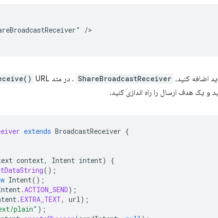
areBroadcastReceiver"
/>

 اضافه کنید،
ShareBroadcastReceiver
. در متد
eceive()
ceiver
extends
BroadcastReceiver
{
text
context
,
Intent
intent
)
{
etDataString
();
ew
Intent
();
Intent
.
ACTION_SEND
);
ntent
.
EXTRA_TEXT
,
url
);
ext/plain"
);