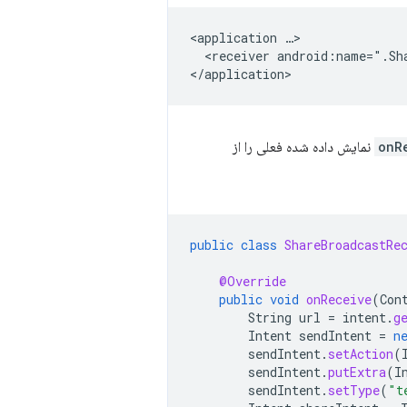
<application
<receiver
android:name=".Sh
onR
URL نمایش داده شده فعلی را از
public
class
ShareBroadcastRe
@Override
public
void
onReceive
(
Con
String
url
=
intent
.
g
Intent
sendIntent
=
n
sendIntent
.
setAction
(
sendIntent
.
putExtra
(
I
sendIntent
.
setType
(
"t