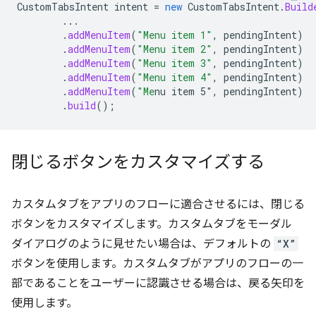
CustomTabsIntent
intent
=
new
CustomTabsIntent
.
Build
...
.
addMenuItem
(
"Menu item 1"
,
pendingIntent
)
.
addMenuItem
(
"Menu item 2"
,
pendingIntent
)
.
addMenuItem
(
"Menu item 3"
,
pendingIntent
)
.
addMenuItem
(
"Menu item 4"
,
pendingIntent
)
.
addMenuItem
(
"Me
nu item 5"
,
pendingIntent
)
.
build
();
閉じるボタンをカスタマイズする
カスタムタブをアプリのフローに適合させるには、閉じる
ボタンをカスタマイズします。カスタムタブをモーダル
ダイアログのように見せたい場合は、デフォルトの
“X”
ボタンを使用します。カスタムタブがアプリのフローの一
部であることをユーザーに認識させる場合は、戻る矢印を
使用します。