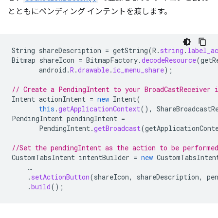
とともにペンディング インテントを渡します。
String
shareDescription
=
getString
(
R
.
string
.
label_a
Bitmap
shareIcon
=
BitmapFactory
.
decodeResource
(
getR
android
.
R
.
drawable
.
ic_menu_share
);
// Create a PendingIntent to your BroadCastReceiver 
Intent
actionIntent
=
new
Intent
(
this
.
getApplicationContext
(),
ShareBroadcastR
PendingIntent
pendingIntent
=
PendingIntent
.
getBroadcast
(
getApplicationCont
//Set the pendingIntent as the action to be performe
CustomTabsIntent
intentBuilder
=
new
CustomTabsInten
…
.
setActionButton
(
shareIcon
,
shareDescription
,
pe
.
build
();