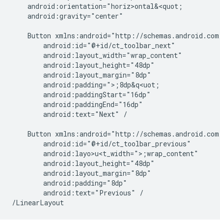
android:gravity="center"

Button
android:text="Next"
/

Button
android:layo>u<t_width=">;
android:text="Previous"
/
