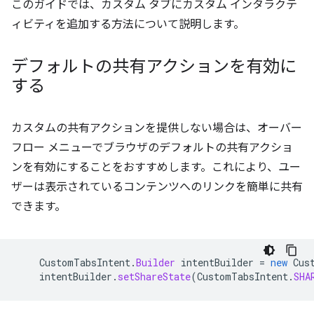
このガイドでは、カスタム タブにカスタム インタラクテ
ィビティを追加する方法について説明します。
デフォルトの共有アクションを有効に
する
カスタムの共有アクションを提供しない場合は、オーバー
フロー メニューでブラウザのデフォルトの共有アクショ
ンを有効にすることをおすすめします。これにより、ユー
ザーは表示されているコンテンツへのリンクを簡単に共有
できます。
CustomTabsIntent
.
Builder
intentBuilder
=
new
Cus
intentBuilder
.
setShareState
(
CustomTabsIntent
.
SHA