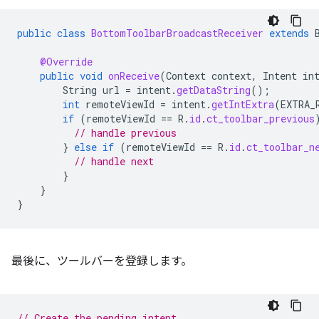
public
class
BottomToolbarBroadcastReceiver
extends
@Override
public
void
onReceive
(
Context
context
,
Intent
in
String
url
=
intent
.
getDataString
();
int
remoteViewId
=
intent
.
getIntExtra
(
EXTRA_
if
(
remoteViewId
==
R
.
id
.
ct_toolbar_previous
// handle previous
}
else
if
(
remoteViewId
==
R
.
id
.
ct_toolbar_n
// handle next
}
}
}
最後に、ツールバーを登録します。
// Create the pending intent