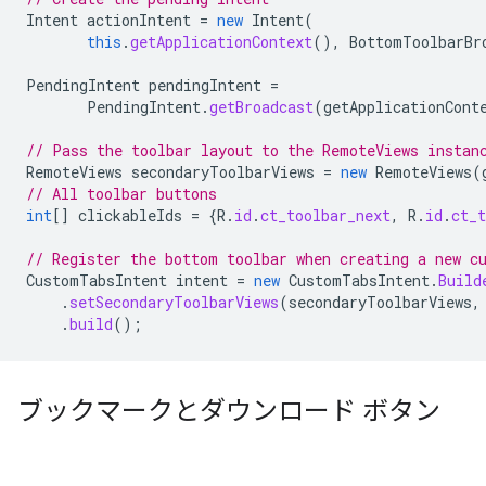
Intent
actionIntent
=
new
Intent
(
this
.
getApplicationContext
(),
BottomToolbarBr
PendingIntent
pendingIntent
=
PendingIntent
.
getBroadcast
(
getApplicationCont
// Pass the toolbar layout to the RemoteViews instan
RemoteViews
secondaryToolbarViews
=
new
RemoteViews
(
// All toolbar buttons
int
[]
clickableIds
=
{
R
.
id
.
ct_toolbar_next
,
R
.
id
.
ct_t
// Register the bottom toolbar when creating a new c
CustomTabsIntent
intent
=
new
CustomTabsIntent
.
Build
.
setSecondaryToolbarViews
(
secondaryToolbarViews
,
.
build
();
ブックマークとダウンロード ボタン