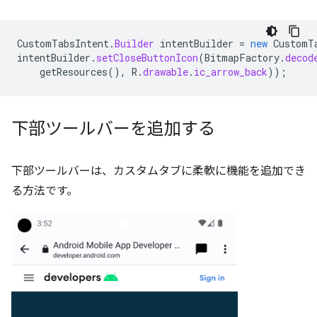
CustomTabsIntent
.
Builder
intentBuilder
=
new
CustomT
intentBuilder
.
setCloseButtonIcon
(
BitmapFactory
.
decod
getResources
(),
R
.
drawable
.
ic_arrow_back
));
下部ツールバーを追加する
下部ツールバーは、カスタムタブに柔軟に機能を追加でき
る方法です。