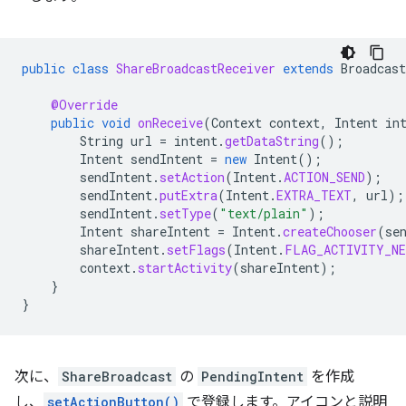
public
class
ShareBroadcastReceiver
extends
Broadcast
@Override
public
void
onReceive
(
Context
context
,
Intent
in
String
url
=
intent
.
getDataString
();
Intent
sendIntent
=
new
Intent
();
sendIntent
.
setAction
(
Intent
.
ACTION_SEND
);
sendIntent
.
putExtra
(
Intent
.
EXTRA_TEXT
,
url
);
sendIntent
.
setType
(
"text/plain"
);
Intent
shareIntent
=
Intent
.
createChooser
(
se
shareIntent
.
setFlags
(
Intent
.
FLAG_ACTIVITY_NE
context
.
startActivity
(
shareIntent
);
}
}
次に、
ShareBroadcast
の
PendingIntent
を作成
し、
setActionButton()
で登録します。アイコンと説明