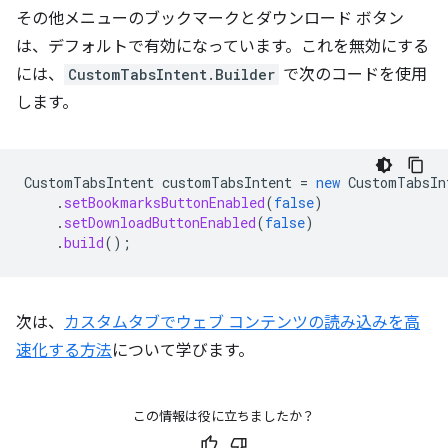
その他メニューのブックマークとダウンロード ボタン
は、デフォルトで有効になっています。これを無効にする
には、
CustomTabsIntent.Builder
で次のコードを使用
します。
CustomTabsIntent
customTabsIntent
=
new
CustomTabsIn
.
setBookmarksButtonEnabled
(
false
)
.
setDownloadButtonEnabled
(
false
)
.
build
();
次は、
カスタムタブでウェブ コンテンツの読み込みを高
速化する方法
について学びます。
この情報は役に立ちましたか？