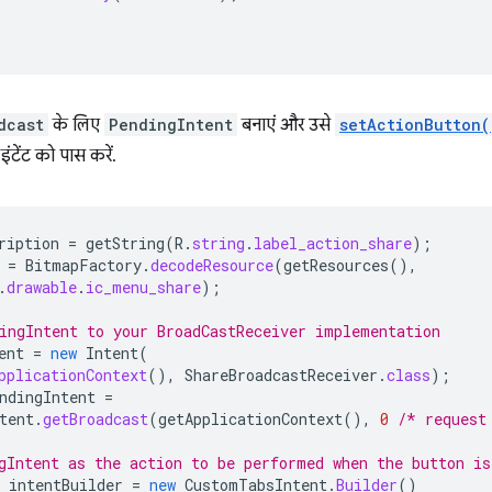
dcast
के लिए
PendingIntent
बनाएं और उसे
setActionButton(
ग इंटेंट को पास करें.
ription
=
getString
(
R
.
string
.
label_action_share
);
=
BitmapFactory
.
decodeResource
(
getResources
(),
.
drawable
.
ic_menu_share
);
ingIntent to your BroadCastReceiver implementation
ent
=
new
Intent
(
pplicationContext
(),
ShareBroadcastReceiver
.
class
);
ndingIntent
=
tent
.
getBroadcast
(
getApplicationContext
(),
0
/* request
gIntent as the action to be performed when the button is
intentBuilder
=
new
CustomTabsIntent
.
Builder
()