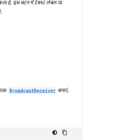
ता है. इस बटन में टेक्स्ट लेबल या
ए.
ए, एक
BroadcastReceiver
बनाएं.