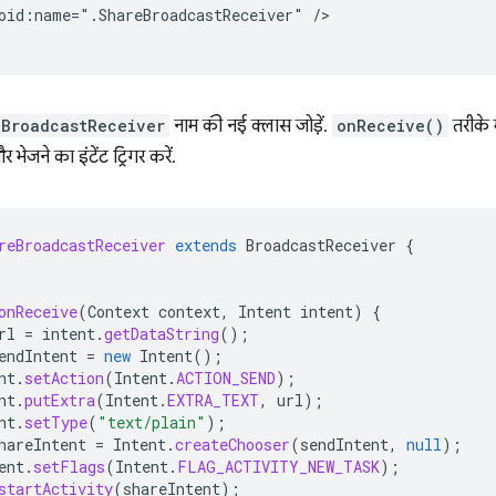
oid:name=".ShareBroadcastReceiver"
/>

eBroadcastReceiver
नाम की नई क्लास जोड़ें.
onReceive()
तरीके म
ेजने का इंटेंट ट्रिगर करें.
reBroadcastReceiver
extends
BroadcastReceiver
{
onReceive
(
Context
context
,
Intent
intent
)
{
rl
=
intent
.
getDataString
();
endIntent
=
new
Intent
();
nt
.
setAction
(
Intent
.
ACTION_SEND
);
nt
.
putExtra
(
Intent
.
EXTRA_TEXT
,
url
);
nt
.
setType
(
"text/plain"
);
hareIntent
=
Intent
.
createChooser
(
sendIntent
,
null
);
ent
.
setFlags
(
Intent
.
FLAG_ACTIVITY_NEW_TASK
);
startActivity
(
shareIntent
);