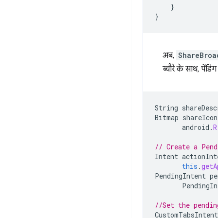
}
}
अब,
ShareBroa
ब्यौरे के साथ, पेंडिं
String
shareDesc
Bitmap
shareIcon
android
.
R
// Create a Pend
Intent
actionInt
this
.
getA
PendingIntent
pe
PendingIn
//Set the pendin
CustomTabsIntent