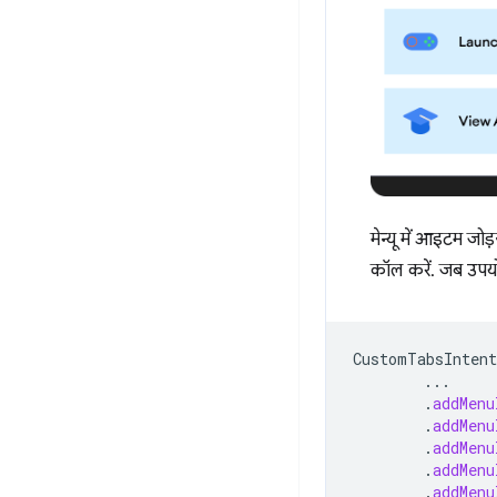
मेन्यू में आइटम ज
कॉल करें. जब उपयोग
CustomTabsIntent
...
.
addMenu
.
addMenu
.
addMenu
.
addMenu
.
addMenu