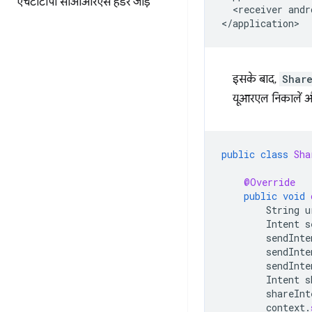
एचटीटीपी सीओआरएस हेडर जोड़ें
<receiver
andr
इसके बाद,
Shar
यूआरएल निकालें और भ
public
class
Sha
@Override
public
void
String
u
Intent
s
sendInte
sendInte
sendInte
Intent
s
shareInt
context
.