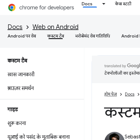
Docs
केस स्टडी
Docs
Web on Android
Android पर वेब
कस्‍टम टैब
भरोसेमंद वेब गतिविधि
Android इं
कस्‍टम टैब
टेक्नोलॉजी का इस्तेमाल
खास जानकारी
ब्राउज़र समर्थन
होम पेज
Docs
कस्टम 
गाइड
शुरू करना
Sebast
यूआई को पसंद के मुताबिक बनाना