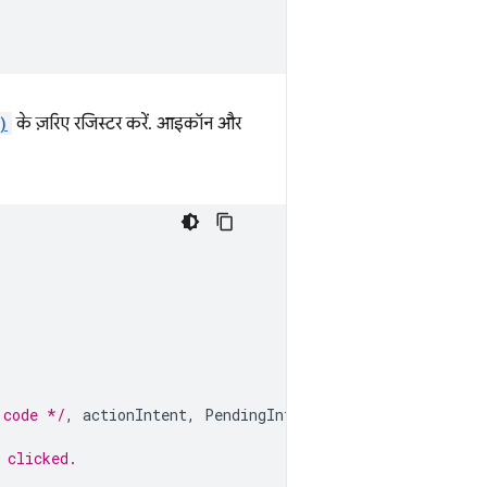
)
के ज़रिए रजिस्टर करें. आइकॉन और
 code */
,
actionIntent
,
PendingIntent
.
FLAG_MUTABLE
);
 clicked.