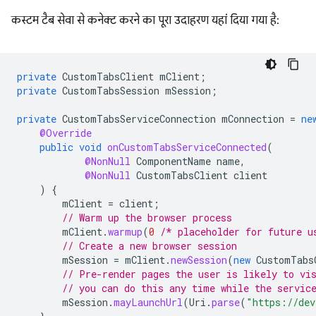
कस्टम टैब सेवा से कनेक्ट करने का पूरा उदाहरण यहां दिया गया है:
private
CustomTabsClient
mClient
;
private
CustomTabsSession
mSession
;
private
CustomTabsServiceConnection
mConnection
=
ne
@Override
public
void
onCustomTabsServiceConnected
(
@NonNull
ComponentName
name
,
@NonNull
CustomTabsClient
client
)
{
mClient
=
client
;
// Warm up the browser process
mClient
.
warmup
(
0
/* placeholder for future u
// Create a new browser session
mSession
=
mClient
.
newSession
(
new
CustomTabs
// Pre-render pages the user is likely to vi
// you can do this any time while the servic
mSession
.
mayLaunchUrl
(
Uri
.
parse
(
"https://dev