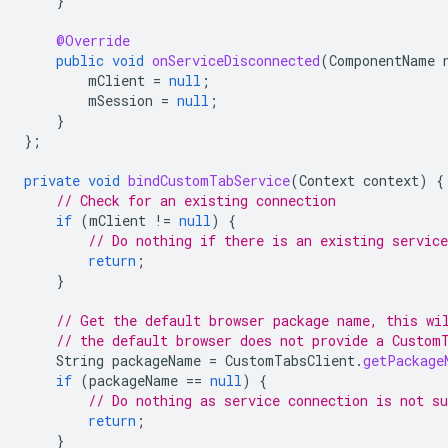
}
@Override
public
void
onServiceDisconnected
(
ComponentName
mClient
=
null
;
mSession
=
null
;
}
};
private
void
bindCustomTabService
(
Context
context
)
{
// Check for an existing connection
if
(
mClient
!=
null
)
{
// Do nothing if there is an existing service
return
;
}
// Get the default browser package name, this wi
// the default browser does not provide a Custom
String
packageName
=
CustomTabsClient
.
getPackage
if
(
packageName
==
null
)
{
// Do nothing as service connection is not su
return
;
}