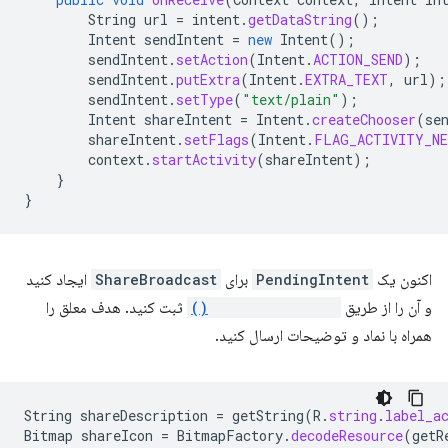
String
url
=
intent
.
getDataString
();
Intent
sendIntent
=
new
Intent
();
sendIntent
.
setAction
(
Intent
.
ACTION_SEND
);
sendIntent
.
putExtra
(
Intent
.
EXTRA_TEXT
,
url
);
sendIntent
.
setType
(
"text/plain"
);
Intent
shareIntent
=
Intent
.
createChooser
(
se
shareIntent
.
setFlags
(
Intent
.
FLAG_ACTIVITY_NE
context
.
startActivity
(
shareIntent
);
}
}
اکنون یک
PendingIntent
برای
ShareBroadcast
ایجاد کنید
و آن را از طریق
setActionButton()
ثبت کنید. هدف معلق را
همراه با نماد و توضیحات ارسال کنید.
String
shareDescription
=
getString
(
R
.
string
.
label_a
Bitmap
shareIcon
=
BitmapFactory
.
decodeResource
(
getR