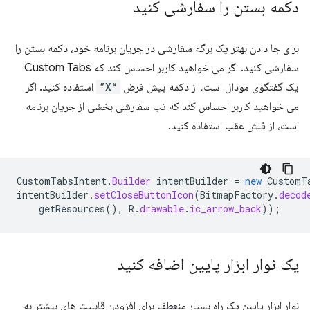
دکمه بستن را سفارشی کنید
برای جا دادن بهتر یک برگه سفارشی در جریان برنامه خود، دکمه بستن را
سفارشی کنید. اگر می خواهید کاربر احساس کند که Custom Tabs
یک گفتگوی مودال است، از دکمه پیش فرض
“X”
استفاده کنید. اگر
می خواهید کاربر احساس کند که تب سفارشی بخشی از جریان برنامه
است، از فلش عقب استفاده کنید.
CustomTabsIntent
.
Builder
intentBuilder
=
new
CustomT
intentBuilder
.
setCloseButtonIcon
(
BitmapFactory
.
decod
getResources
(),
R
.
drawable
.
ic_arrow_back
));
یک نوار ابزار پایین اضافه کنید
نوار ابزار پایین یک راه بسیار منعطف برای افزودن قابلیت های بیشتر به