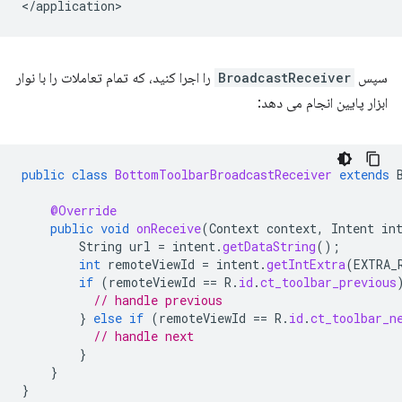
سپس
BroadcastReceiver
را اجرا کنید، که تمام تعاملات را با نوار
ابزار پایین انجام می دهد:
public
class
BottomToolbarBroadcastReceiver
extends
@Override
public
void
onReceive
(
Context
context
,
Intent
in
String
url
=
intent
.
getDataString
();
int
remoteViewId
=
intent
.
getIntExtra
(
EXTRA_
if
(
remoteViewId
==
R
.
id
.
ct_toolbar_previous
// handle previous
}
else
if
(
remoteViewId
==
R
.
id
.
ct_toolbar_n
// handle next
}
}
}