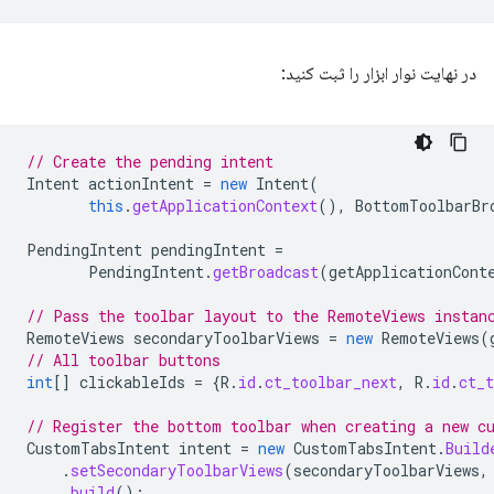
در نهایت نوار ابزار را ثبت کنید:
// Create the pending intent
Intent
actionIntent
=
new
Intent
(
this
.
getApplicationContext
(),
BottomToolbarBr
PendingIntent
pendingIntent
=
PendingIntent
.
getBroadcast
(
getApplicationCont
// Pass the toolbar layout to the RemoteViews instan
RemoteViews
secondaryToolbarViews
=
new
RemoteViews
(
// All toolbar buttons
int
[]
clickableIds
=
{
R
.
id
.
ct_toolbar_next
,
R
.
id
.
ct_t
// Register the bottom toolbar when creating a new c
CustomTabsIntent
intent
=
new
CustomTabsIntent
.
Build
.
setSecondaryToolbarViews
(
secondaryToolbarViews
,
.
build
();