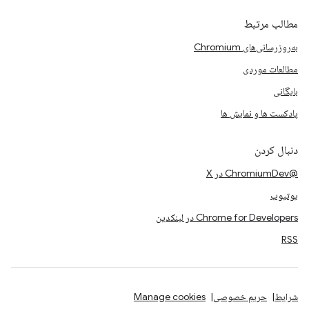
مطالب مرتبط
به‌روزرسانی‌های Chromium
مطالعات موردی
بایگانی
پادکست ها و نمایش ها
دنبال کردن
@ChromiumDev در X
یوتیوب
Chrome for Developers در لینکدین
RSS
شرایط
حریم خصوصی
Manage cookies