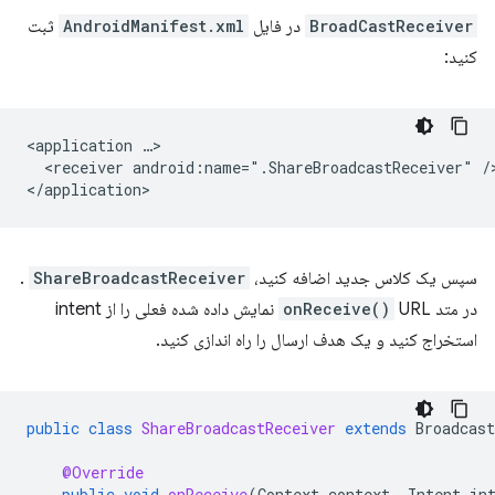
BroadCastReceiver
در فایل
AndroidManifest.xml
ثبت
کنید:
<application
<receiver
android:name=".ShareBroadcastReceiver"
/>
سپس یک کلاس جدید اضافه کنید،
ShareBroadcastReceiver
.
در متد
onReceive()
URL نمایش داده شده فعلی را از intent
استخراج کنید و یک هدف ارسال را راه اندازی کنید.
public
class
ShareBroadcastReceiver
extends
Broadcast
@Override
public
void
onReceive
(
Context
context
,
Intent
in