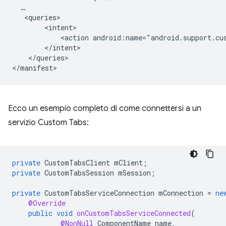
<action
android:name="android.support.cu
</queries>

Ecco un esempio completo di come connettersi a un
servizio Custom Tabs:
private
CustomTabsClient
mClient
;
private
CustomTabsSession
mSession
;
private
CustomTabsServiceConnection
mConnection
=
ne
@Override
public
void
onCustomTabsServiceConnected
(
@NonNull
ComponentName
name
,