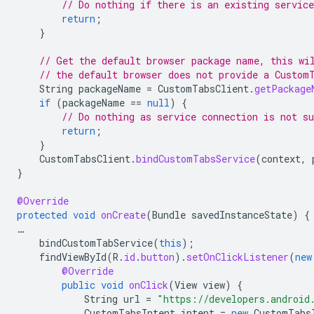
// Do nothing if there is an existing service
return
;
}
// Get the default browser package name, this wi
// the default browser does not provide a Custom
String
packageName
=
CustomTabsClient
.
getPackage
if
(
packageName
==
null
)
{
// Do nothing as service connection is not su
return
;
}
CustomTabsClient
.
bindCustomTabsService
(
context
,
}
@Override
protected
void
onCreate
(
Bundle
savedInstanceState
)
{
…
bindCustomTabService
(
this
);
findViewById
(
R
.
id
.
button
).
setOnClickListener
(
new
@Override
public
void
onClick
(
View
view
)
{
String
url
=
"https://developers.android
CustomTabsIntent
intent
=
new
CustomTabs