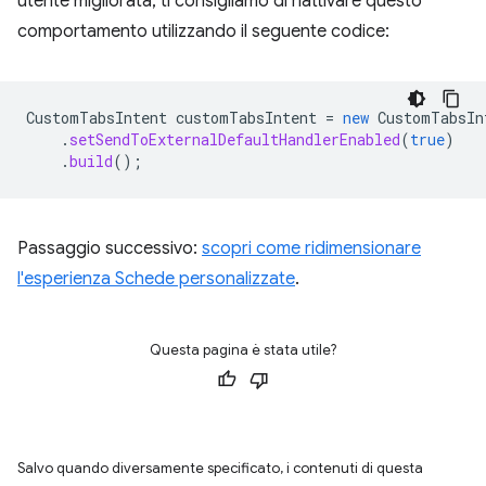
utente migliorata, ti consigliamo di riattivare questo
comportamento utilizzando il seguente codice:
CustomTabsIntent
customTabsIntent
=
new
CustomTabsIn
.
setSendToExternalDefaultHandlerEnabled
(
true
)
.
build
();
Passaggio successivo:
scopri come ridimensionare
l'esperienza Schede personalizzate
.
Questa pagina è stata utile?
Salvo quando diversamente specificato, i contenuti di questa