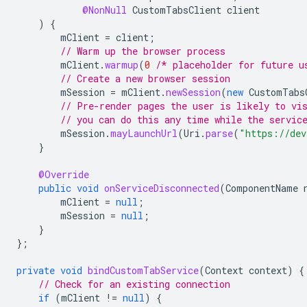
@NonNull
CustomTabsClient
client
)
{
mClient
=
client
;
// Warm up the browser process
mClient
.
warmup
(
0
/* placeholder for future u
// Create a new browser session
mSession
=
mClient
.
newSession
(
new
CustomTabs
// Pre-render pages the user is likely to vi
// you can do this any time while the servic
mSession
.
mayLaunchUrl
(
Uri
.
parse
(
"https://dev
}
@Override
public
void
onServiceDisconnected
(
ComponentName
mClient
=
null
;
mSession
=
null
;
}
};
private
void
bindCustomTabService
(
Context
context
)
{
// Check for an existing connection
if
(
mClient
!=
null
)
{