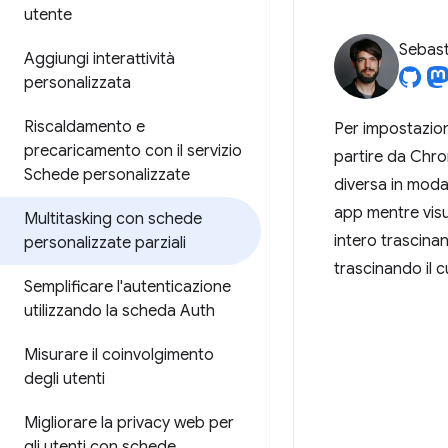
utente
Sebast
Aggiungi interattività
personalizzata
Riscaldamento e
Per impostazion
precaricamento con il servizio
partire da Chrom
Schede personalizzate
diversa in modal
app mentre visu
Multitasking con schede
intero trascinand
personalizzate parziali
trascinando il c
Semplificare l'autenticazione
utilizzando la scheda Auth
Misurare il coinvolgimento
degli utenti
Migliorare la privacy web per
gli utenti con schede