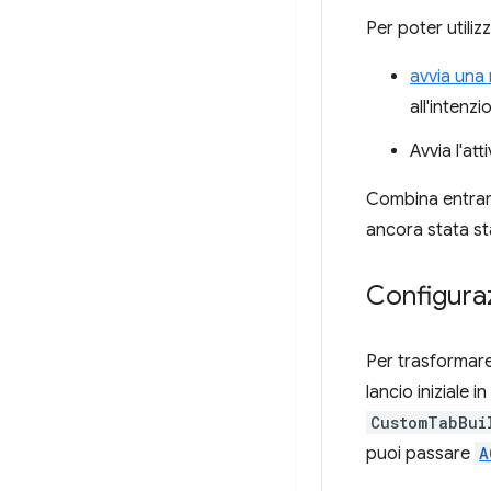
Per poter utiliz
avvia una
all'intenz
Avvia l'at
Combina entramb
ancora stata sta
Configuraz
Per trasformare
lancio iniziale 
CustomTabBui
puoi passare
A