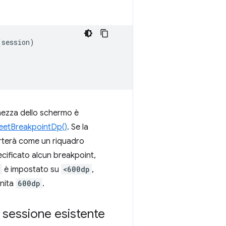
(
session
)
hezza dello schermo è
heetBreakpointDp()
. Se la
orterà come un riquadro
ecificato alcun breakpoint,
è impostato su
<600dp
,
inita
600dp
.
 sessione esistente