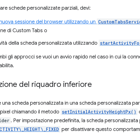
zare schede personalizzate parziali, devi:
 nuova sessione del browser utilizzando un
CustomTabsServi
ione di Custom Tabs o
tività della scheda personalizzata utilizzando
startActivityFo
i gli approcci se vuoi un avvio rapido nel caso in cui la conne
bilita.
ione del riquadro inferiore
 una scheda personalizzata in una scheda personalizzata parzial
in pixel chiamando il metodo
setInitialActivityHeightPx()
d
lder
. Per impostazione predefinita, la scheda personalizzata 
CTIVITY\_HEIGHT\_FIXED
per disattivare questo comportam