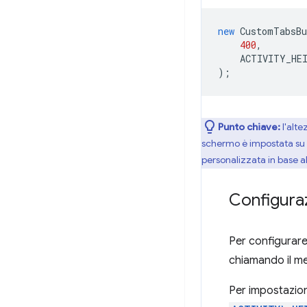
new
CustomTabsBu
400
,
ACTIVITY_HE
);
Punto chiave:
l'alte
schermo è impostata su 
personalizzata in base a
Configuraz
Per configurare 
chiamando il 
Per impostazion