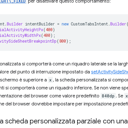
IGHT\_FIXED
per disattivare questo comportamento:
nt
.
Builder
intentBuilder
=
new
CustomTabsIntent
.
Builder
ialActivityHeightPx
(
400
)
ialActivityWidthPx
(
400
);
vitySideSheetBreakpointDp
(
800
);
nalizzata si comporterà come un riquadro laterale se la larg
lore del punto di interruzione impostato da
setActivitySideS
o schermo è superiore a
x
, la scheda personalizzata si comp
menti si comporterà come un riquadro inferiore. Se non viene sp
ementazione del browser come valore predefinito
840dp
. Se
x
one del browser dovrebbe impostare per impostazione predef
a scheda personalizzata parziale con una