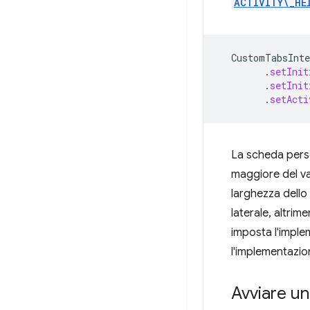
ACTIVITY\_HE
CustomTabsInte
.
setInit
.
setInit
.
setActi
La scheda perso
maggiore del va
larghezza dell
laterale, altri
imposta l'impl
l'implementazi
Avviare un