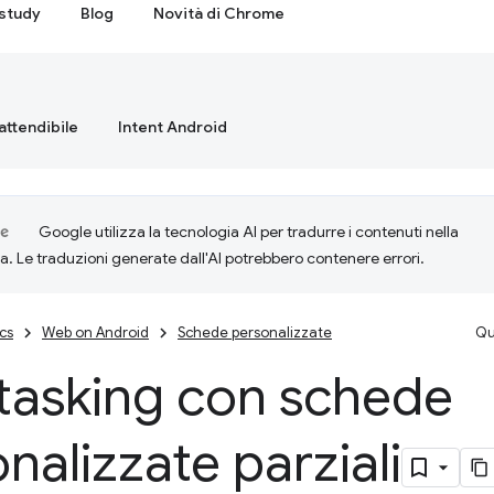
study
Blog
Novità di Chrome
attendibile
Intent Android
Google utilizza la tecnologia AI per tradurre i contenuti nella
ta. Le traduzioni generate dall'AI potrebbero contenere errori.
cs
Web on Android
Schede personalizzate
Qu
itasking con schede
nalizzate parziali