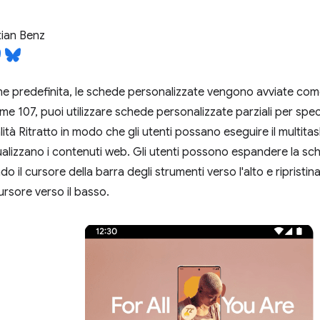
ian Benz
e predefinita, le schede personalizzate vengono avviate come a
e 107, puoi utilizzare schede personalizzate parziali per speci
ità Ritratto in modo che gli utenti possano eseguire il multita
alizzano i contenuti web. Gli utenti possono espandere la s
o il cursore della barra degli strumenti verso l'alto e ripristinar
ursore verso il basso.