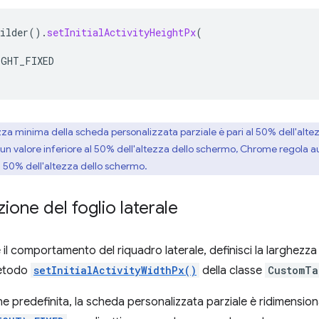
ilder
().
setInitialActivityHeightPx
(
IGHT_FIXED
zza minima della scheda personalizzata parziale è pari al 50% dell'altez
un valore inferiore al 50% dell'altezza dello schermo, Chrome regola
l 50% dell'altezza dello schermo.
ione del foglio laterale
il comportamento del riquadro laterale, definisci la larghezza di
metodo
setInitialActivityWidthPx()
della classe
CustomTa
e predefinita, la scheda personalizzata parziale è ridimensio