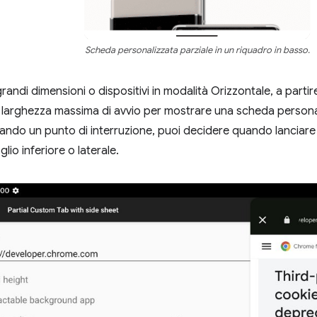
Scheda personalizzata parziale in un riquadro in basso.
grandi dimensioni o dispositivi in modalità Orizzontale, a part
 larghezza massima di avvio per mostrare una scheda personal
tando un punto di interruzione, puoi decidere quando lanciar
glio inferiore o laterale.